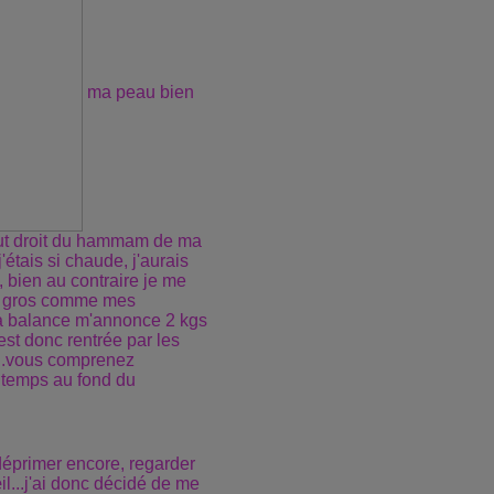
ma peau bien
tout droit du hammam de ma
'étais si chaude, j'aurais
, bien au contraire je me
ets gros comme mes
ma balance m'annonce 2 kgs
'est donc rentrée par les
t...vous comprenez
ngtemps au fond du
 déprimer encore, regarder
l...j'ai donc décidé de me