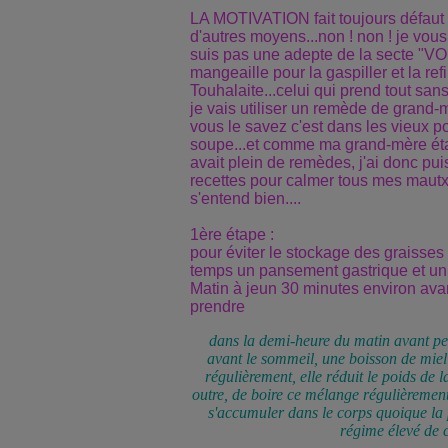
LA MOTIVATION fait toujours défaut m
d'autres moyens...non ! non ! je vous 
suis pas une adepte de la secte "VOM
mangeaille pour la gaspiller et la ref
Touhalaite...celui qui prend tout san
je vais utiliser un remède de grand
vous le savez c'est dans les vieux po
soupe...et comme ma grand-mère était
avait plein de remèdes, j'ai donc pui
recettes pour calmer tous mes mautx..
s'entend bien....
1ère étape :
pour éviter le stockage des graisses
temps un pansement gastrique et un co
Matin à jeun 30 minutes environ avant
prendre
dans la demi-heure du matin avant peti
avant le sommeil, une boisson de miel e
régulièrement, elle réduit le poids de 
outre, de boire ce mélange régulièrement
s'accumuler dans le corps quoique la
régime élevé de c