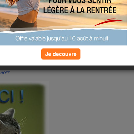
Je decouvre
lam
ANOFF