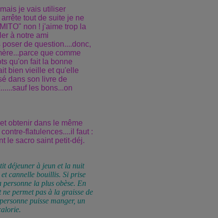
ais je vais utiliser
arrête tout de suite je ne
ITO" non ! j'aime trop la
iler à notre ami
s poser de question....donc,
-mère...parce que comme
ts qu'on fait la bonne
 bien vieille et qu'elle
sé dans son livre de
....sauf les bons...on
 et obtenir dans le même
ntre-flatulences....il faut :
 le sacro saint petit-déj.
t déjeuner à jeun et la nuit
t cannelle bouillis. Si prise
la personne la plus obèse. En
 ne permet pas à la graisse de
 personne puisse manger, un
alorie.