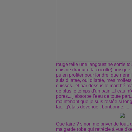
rouge telle une langoustine sortie 
cuisine (traduire la cocotte) puisque j
pu en profiter pour fondre, que nenni
suis dilatée, oui dilatée, mes moll
cuisses...et par dessus le marché 
de plus le temps d'un bain....l'eau m
pores....j'absorbe l'eau de toute par
maintenant que je suis restée si lo
lac....j'étais devenue : bonbonne.....
Que faire ? sinon me priver de tout,
ma garde robe qui rétrécie à vue d'œi