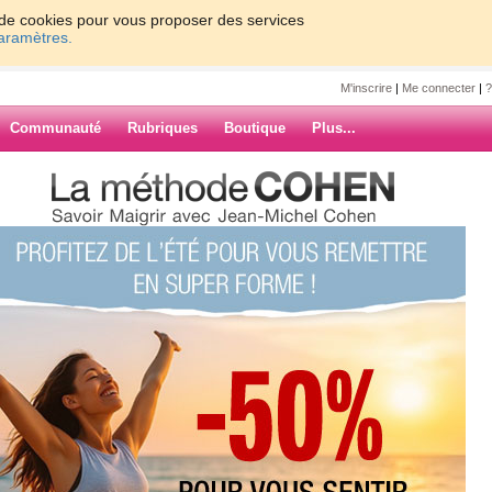
on de cookies pour vous proposer des services
paramètres.
M'inscrire
|
Me connecter
|
?
Communauté
Rubriques
Boutique
Plus...
ique....l'ASSURANCE
...l'ASSURANCE
ARCHIVES