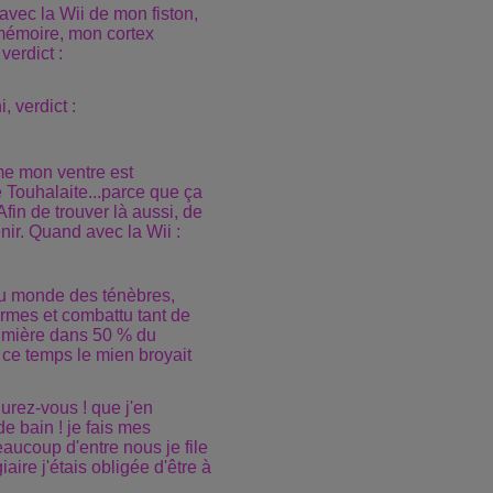
avec la Wii de mon fiston,
a mémoire, mon cortex
verdict :
, verdict :
me mon ventre est
 Touhalaite...parce que ça
fin de trouver là aussi, de
nir. Quand avec la Wii :
 du monde des ténèbres,
rmes et combattu tant de
lumière dans 50 % du
ce temps le mien broyait
igurez-vous ! que j'en
de bain ! je fais mes
eaucoup d'entre nous je file
aire j'étais obligée d'être à