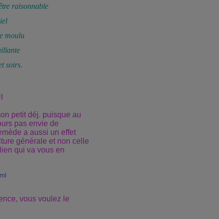
tre raisonnable
iel
le moulu
illante
t soirs.
I
on petit déj. puisque au
jours pas envie de
emède a aussi un effet
lture générale et non celle
 lien qui va vous en
tml
ence, vous voulez le