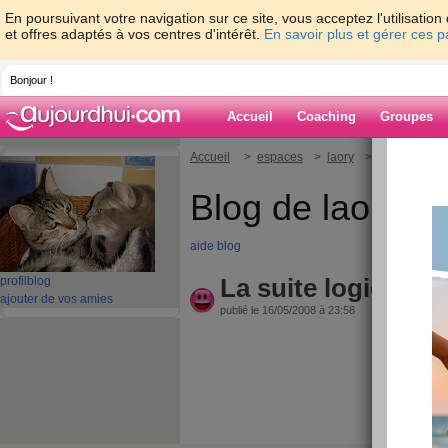
En poursuivant votre navigation sur ce site, vous acceptez l'utilisati
et offres adaptés à vos centres d'intérêt.
En savoir plus et gérer ces 
Bonjour !
Accueil
Coaching
Groupes
Accueil
>
espaces
>
laory
> La suite log
Blog de laory
aide blog
La suite logique.
profil
blog
ajouter de vos amies
publié le 16/05/2008 à 23:58