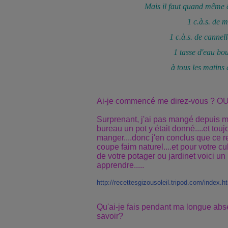
Mais il faut quand même ê
1 c.à.s. de m
1 c.à.s. de cannel
1 tasse d'eau bou
à tous les matins e
Ai-je commencé me direz-vous ? OU
Surprenant, j'ai pas mangé depuis m
bureau un pot y était donné....et tou
manger....donc j'en conclus que ce r
coupe faim naturel....et pour votre cu
de votre potager ou jardinet voici un
apprendre.....
http://recettesgizousoleil.tripod.com/index.h
Qu'ai-je fais pendant ma longue abs
savoir?