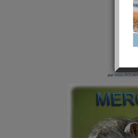
Podcast 03-S
par
Anne-ROUM