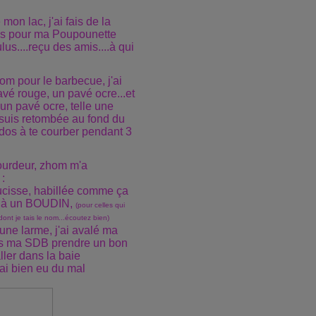
 mon lac, j'ai fais de la
ins pour ma Poupounette
ulus....reçu des amis....à qui
zhom pour le barbecue, j'ai
avé rouge, un pavé ocre...et
un pavé ocre, telle une
 suis retombée au fond du
 dos à te courber pendant 3
ourdeur, zhom m'a
 :
ucisse, habillée comme ça
s à un BOUDIN,
(pour celles qui
ont je tais le nom...écoutez bien)
une larme, j'ai avalé ma
ans ma SDB prendre un bon
ller dans la baie
j'ai bien eu du mal