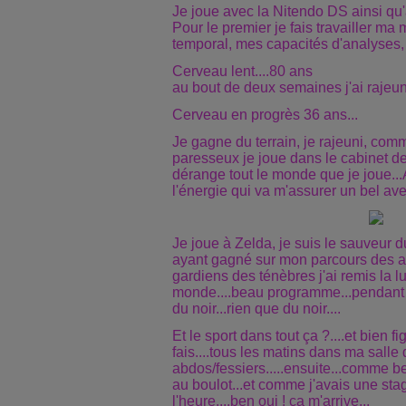
Je joue avec la Nitendo DS ainsi qu'
Pour le premier je fais travailler m
temporal, mes capacités d'analyses, 
Cerveau lent....80 ans
au bout de deux semaines j'ai rajeuni
Cerveau en progrès 36 ans...
Je gagne du terrain, je rajeuni, com
paresseux je joue dans le cabinet de
dérange tout le monde que je joue...A
l'énergie qui va m'assurer un bel ave
Je joue à Zelda, je suis le sauveur
ayant gagné sur mon parcours des a
gardiens des ténèbres j'ai remis la 
monde....beau programme...pendant 
du noir...rien que du noir....
Et le sport dans tout ça ?....et bien f
fais....tous les matins dans ma salle 
abdos/fessiers.....ensuite...comme b
au boulot...et comme j'avais une stagi
l'heure....ben oui ! ça m'arrive...