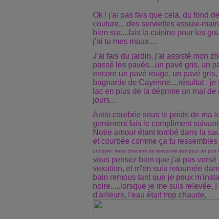
Ok ! j'ai pas fais que cela, du fond de
couture....des serviettes essuie-ma
bien sur....fais la cuisine pour les go
j'ai tu mes maux....
J'ai fais du jardin, j'ai assisté mon 
passé les pavés...un pavé gris, un p
encore un pavé rouge, un pavé gris, 
bagnarde de Cayenne....résultat : je
lac en plus de la déprime un mal de
jours....
Ainsi courbée sous le poids de ma l
gentiment fais le compliment suivant
Notre amour étant tombé dans la sa
et courbée comme ça tu ressemble
ont suivi, notre chanson de rencontre sert pour un pub d
vous pensez bien que j'ai pas versé 
vexation, et m'en suis retournée d
bain remous tant que je peux m'insta
noire.....lorsque je me suis relevée, 
d'ailleurs, l'eau était trop chaude,