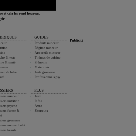
ime et cela les rend heureux
rir
BRIQUES
GUIDES
Publicité
ceur
Produits minceur
rition
Régime minceur
sine
Appareils minceur
cho & tests
Thèmes de cuisine
me & santé
Prénoms
ssesse
Maternités
man & bébé
Tests grossesse
uté
Professionnels psy
SSIERS
PLUS
siers minceur
Jeux
siers nutrition
Infos
siers psycho
Astro
siers forme &
Shopping
té
siers grossesse
siers maman bébé
siers beauté