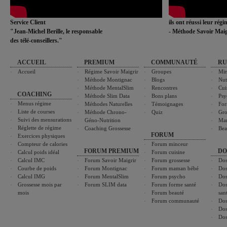
Service Client
ils ont réussi leur rég
"Jean-Michel Berille, le responsable
- Méthode Savoir Maig
des télé-conseillers."
ACCUEIL
PREMIUM
COMMUNAUTÉ
RU
Accueil
Régime Savoir Maigrir
Groupes
Min
Méthode Montignac
Blogs
Nut
Méthode MentalSlim
Rencontres
Cui
COACHING
Méthode Slim Data
Bons plans
Psy
Menus régime
Méthodes Naturelles
Témoignages
For
Liste de courses
Méthode Chrono-
Quiz
Gro
Suivi des mensurations
Géno-Nutrition
Ma
Réglette de régime
Coaching Grossesse
Bea
FORUM
Exercices physiques
Compteur de calories
Forum minceur
FORUM PREMIUM
DO
Calcul poids idéal
Forum cuisine
Calcul IMC
Forum Savoir Maigrir
Forum grossesse
Dos
Courbe de poids
Forum Montignac
Forum maman bébé
Dos
Calcul IMG
Forum MentalSlim
Forum psycho
Dos
Grossesse mois par
Forum SLIM data
Forum forme santé
Dos
mois
Forum beauté
san
Forum communauté
Dos
Dos
Dos