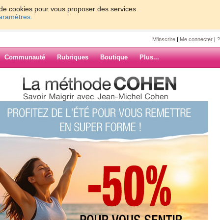
on de cookies pour vous proposer des services
paramètres.
M'inscrire
|
Me connecter
|
?
Communauté
Rubriques
Boutique
Plus...
E RIEN
e82
KILO PERDU
ARCHIVES