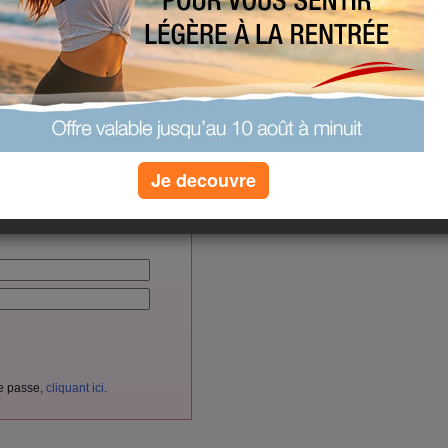
10
0 kcal
(0) commentaires
vés aux membres d'Aujourdhui.com.
Je decouvre
cliquant ici
itement
en
.
nnectez-vous ici :
de passe,
cliquant ici
.