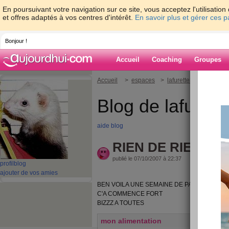
En poursuivant votre navigation sur ce site, vous acceptez l'utilisati
et offres adaptés à vos centres d'intérêt.
En savoir plus et gérer ces 
Bonjour !
Accueil
Coaching
Groupes
Accueil
>
espaces
>
lafurette82
> RIEN D
Blog de lafurett
aide blog
RIEN DE RIEN
publié le 07/10/2007 à 22:37
profil
blog
ajouter de vos amies
BEN VOILA UNE SEMAINE DE PASSEE ET 0 
C'A COMMENCE FORT
BIZZZ A TOUTES
mon alimentation