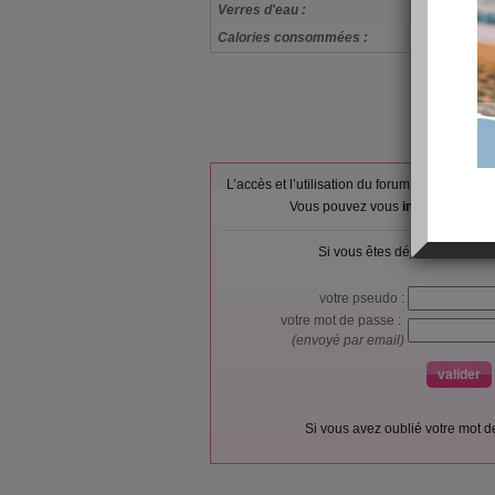
Verres d'eau :
Calories consommées :
L’accès et l’utilisation du forum sont réser
Vous pouvez vous
inscrire gratu
Si vous êtes déjà membre, co
votre pseudo :
votre mot de passe :
(envoyé par email)
Si vous avez oublié votre mot 