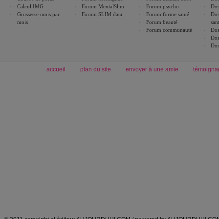
Calcul IMG
Forum MentalSlim
Forum psycho
Dos
Grossesse mois par
Forum SLIM data
Forum forme santé
Dos
mois
Forum beauté
san
Forum communauté
Dos
Dos
Dos
accueil
plan du site
envoyer à une amie
témoigna
Forum minceur
Forum cuisine
Commencer un régime
boissons, vins et cocktails
Alimentation équilibrée et nutrition
astuces et bons plans
Minceur
Recette cuisine
exercices physiques
recette facile
produits minceur
Recette poulet
Tags
:
ventre plat
|
maigrir des fesses
|
abdominaux
|
régime américain
|
régime mayo
|
Découvrez aussi
:
exercices abdominaux
|
recette wok
|
ANXA Partenaires
:
Recette
de cuisine |
Recette cuisine
|