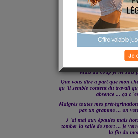
Je 
Ce matin , ce sera un article 
flemmardé au lit ... une fois 
Mais du coup je ne suis 
Que vous dire a part que mon che
qu 'il semble content du travail qu
absence ... ça c 'e
Malgrès toutes mes prérégrinations
pas un gramme ... on verr
J 'ai mal aux épaules mais hors
tomber la salle de sport ... je ver
la fin du moi