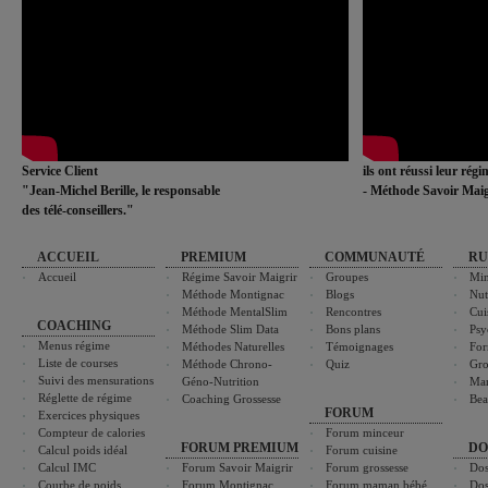
Service Client
ils ont réussi leur rég
"Jean-Michel Berille, le responsable
- Méthode Savoir Maig
des télé-conseillers."
ACCUEIL
PREMIUM
COMMUNAUTÉ
RU
Accueil
Régime Savoir Maigrir
Groupes
Min
Méthode Montignac
Blogs
Nut
Méthode MentalSlim
Rencontres
Cui
COACHING
Méthode Slim Data
Bons plans
Psy
Menus régime
Méthodes Naturelles
Témoignages
For
Liste de courses
Méthode Chrono-
Quiz
Gro
Suivi des mensurations
Géno-Nutrition
Ma
Réglette de régime
Coaching Grossesse
Bea
FORUM
Exercices physiques
Compteur de calories
Forum minceur
FORUM PREMIUM
DO
Calcul poids idéal
Forum cuisine
Calcul IMC
Forum Savoir Maigrir
Forum grossesse
Dos
Courbe de poids
Forum Montignac
Forum maman bébé
Dos