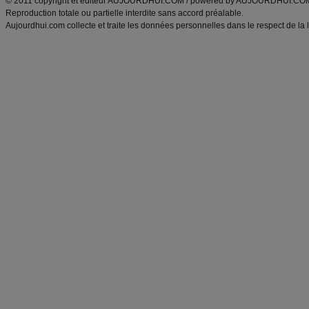
© 2011 copyright et éditeur AUJOURDHUI.COM / powered by AUJOURDHUI.CO
Reproduction totale ou partielle interdite sans accord préalable.
Aujourdhui.com collecte et traite les données personnelles dans le respect de la 