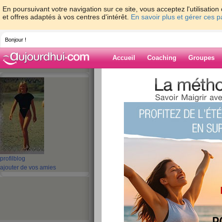
En poursuivant votre navigation sur ce site, vous acceptez l'utilisati
et offres adaptés à vos centres d'intérêt.
En savoir plus et gérer ces 
Bonjour !
Accueil
Coaching
Groupes
Accueil
>
espaces
>
lafille79
> En mode sp
Blog de lafille79
aide blog
En mode speed po
...
profil
blog
ajouter de vos amies
publié le 20/09/2011 à 06:49