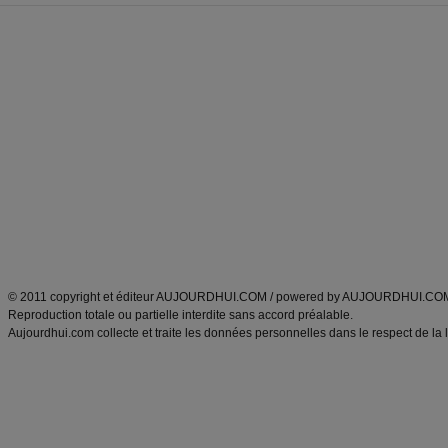
Forum minceur
Forum cuisine
Commencer un régime
boissons, vins et cocktails
Alimentation équilibrée et nutrition
astuces et bons plans
Minceur
Recette cuisine
exercices physiques
recette facile
produits minceur
Recette poulet
Tags
:
ventre plat
|
maigrir des fesses
|
abdominaux
|
régime américain
|
régime mayo
|
Découvrez aussi
:
exercices abdominaux
|
recette wok
|
ANXA Partenaires
:
Recette
de cuisine |
Recette cuisine
|
© 2011 copyright et éditeur AUJOURDHUI.COM / powered by AUJOURDHUI.CO
Reproduction totale ou partielle interdite sans accord préalable.
Aujourdhui.com collecte et traite les données personnelles dans le respect de la 