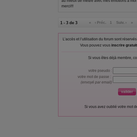
au mieux de mettre avec mes émotions à moi e
merci!!!
1 - 3 de 3
«
‹ Préc.
1
Suiv. ›
»
L’accès et l’utilisation du forum sont réser
Vous pouvez vous
inscrire gratu
Si vous êtes déjà membre, co
votre pseudo :
votre mot de passe :
(envoyé par email)
Si vous avez oublié votre mot 