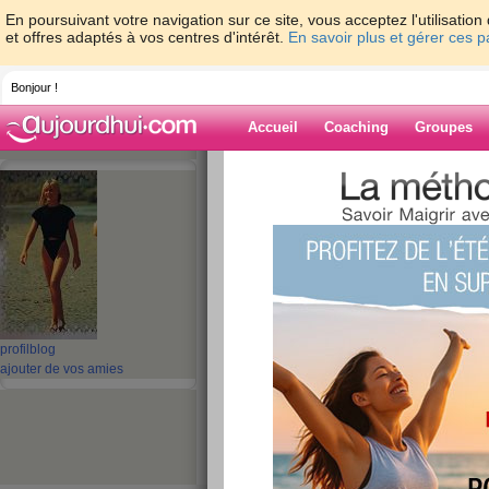
En poursuivant votre navigation sur ce site, vous acceptez l'utilisati
et offres adaptés à vos centres d'intérêt.
En savoir plus et gérer ces 
Bonjour !
Accueil
Coaching
Groupes
Accueil
>
espaces
>
lafille79
> Que calor !
Blog de lafille79
aide blog
Que calor !!!!
publié le 22/07/2009 à 06:07
profil
blog
ajouter de vos amies