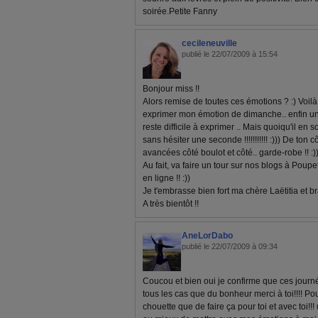
soirée.Petite Fanny
cecileneuville
publié le 22/07/2009 à 15:54
Bonjour miss !!
Alors remise de toutes ces émotions ? :) Voilà 
exprimer mon émotion de dimanche.. enfin une 
reste difficile à exprimer .. Mais quoiqu'il en soit
sans hésiter une seconde !!!!!!!!!!! :))) De ton
avancées côté boulot et côté.. garde-robe !! :)
Au fait, va faire un tour sur nos blogs à Poupe
en ligne !! :))
Je t'embrasse bien fort ma chère Laëtitia et br
A très bientôt !!
AneLorDabo
publié le 22/07/2009 à 09:34
Coucou et bien oui je confirme que ces journée
tous les cas que du bonheur merci à toi!!!! Pou
chouette que de faire ça pour toi et avec toi!!