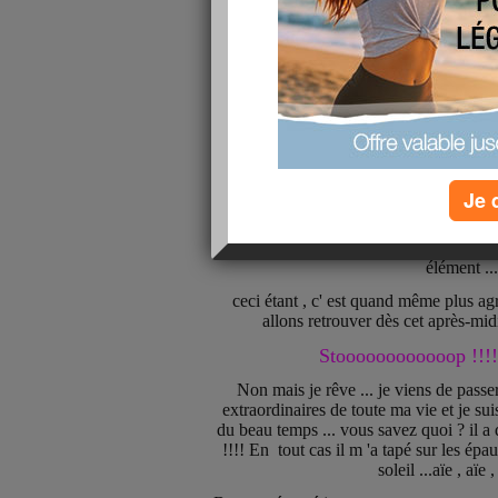
Je 
ça fait deux jours que nous avons des 
suis pas habituée et je dois dire que
élément ...
ceci étant , c' est quand même plus ag
allons retrouver dès cet après-midi
Stoooooooooooop !!!!!!
Non mais je rêve ... je viens de pass
extraordinaires de toute ma vie et je suis
du beau temps ... vous savez quoi ? il a d
!!!! En tout cas il m 'a tapé sur les épau
soleil ...aïe , aïe ,