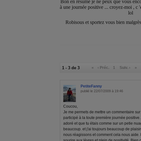
Bon en résumé je ne peux que vous encour
à une journée positive ... croyez-moi , c 'est
lol
Robisous et sportez vous bien malgrès 
1 - 3 de 3
«
‹ Préc.
1
Suiv. ›
»
PetiteFanny
publié le 22/07/2009 à 19:46
Coucou,
Je me permets de mettre un commentaire sur t
participé à la toute première journée positive. 
adoré et que tu étais comme sur un petie nuag
beaucoup. et j'ai toujours beaucoup de plaisi
nous réagissons et comment cela nous aide. E
sourire aux lèvres et plein de positivité. Bien