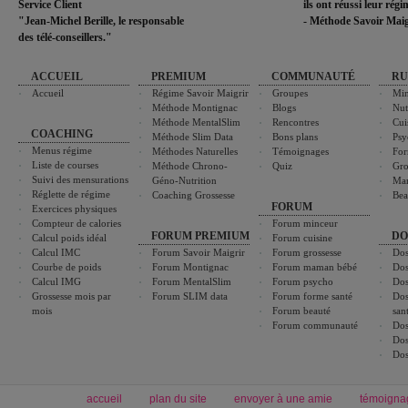
Service Client
ils ont réussi leur rég
"Jean-Michel Berille, le responsable
- Méthode Savoir Maig
des télé-conseillers."
ACCUEIL
PREMIUM
COMMUNAUTÉ
RU
Accueil
Régime Savoir Maigrir
Groupes
Min
Méthode Montignac
Blogs
Nut
Méthode MentalSlim
Rencontres
Cui
COACHING
Méthode Slim Data
Bons plans
Psy
Menus régime
Méthodes Naturelles
Témoignages
For
Liste de courses
Méthode Chrono-
Quiz
Gro
Suivi des mensurations
Géno-Nutrition
Ma
Réglette de régime
Coaching Grossesse
Bea
FORUM
Exercices physiques
Compteur de calories
Forum minceur
FORUM PREMIUM
DO
Calcul poids idéal
Forum cuisine
Calcul IMC
Forum Savoir Maigrir
Forum grossesse
Dos
Courbe de poids
Forum Montignac
Forum maman bébé
Dos
Calcul IMG
Forum MentalSlim
Forum psycho
Dos
Grossesse mois par
Forum SLIM data
Forum forme santé
Dos
mois
Forum beauté
san
Forum communauté
Dos
Dos
Dos
accueil
plan du site
envoyer à une amie
témoigna