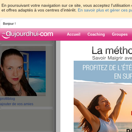
En poursuivant votre navigation sur ce site, vous acceptez l'utilisati
et offres adaptés à vos centres d'intérêt.
En savoir plus et gérer ces 
Bonjour !
Accueil
Coaching
Groupes
Accueil
>
espaces
>
ladyvievie
Blog de ladyviev
aide blog
1 - 5 de 5
«
‹ Préc.
1
Suiv. ›
»
profil
blog
retour au départ
ajouter de vos amies
publié le 16/06/2013 à 15:58
Je viens d'avoir mon 2e bébé ce qui fait que j'a
remettre en forme et perdre environ 25 kilos (60 