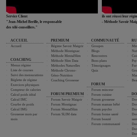
Service Client
ils ont réussi leur rég
"Jean-Michel Berille, le responsable
- Méthode Savoir Maig
des télé-conseillers."
ACCUEIL
PREMIUM
COMMUNAUTÉ
RU
Accueil
Régime Savoir Maigrir
Groupes
Min
Méthode Montignac
Blogs
Nut
Méthode MentalSlim
Rencontres
Cui
COACHING
Méthode Slim Data
Bons plans
Psy
Menus régime
Méthodes Naturelles
Témoignages
For
Liste de courses
Méthode Chrono-
Quiz
Gro
Suivi des mensurations
Géno-Nutrition
Ma
Réglette de régime
Coaching Grossesse
Bea
FORUM
Exercices physiques
Compteur de calories
Forum minceur
FORUM PREMIUM
DO
Calcul poids idéal
Forum cuisine
Calcul IMC
Forum Savoir Maigrir
Forum grossesse
Dos
Courbe de poids
Forum Montignac
Forum maman bébé
Dos
Calcul IMG
Forum MentalSlim
Forum psycho
Dos
Grossesse mois par
Forum SLIM data
Forum forme santé
Dos
mois
Forum beauté
san
Forum communauté
Dos
Dos
Dos