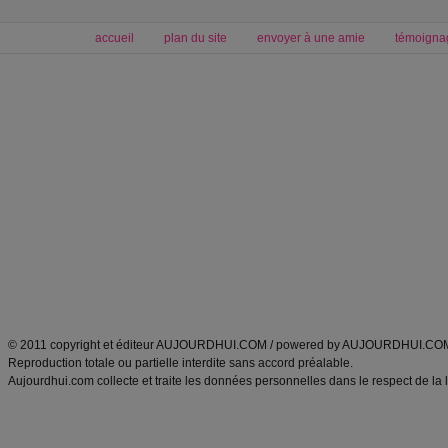
accueil
plan du site
envoyer à une amie
témoigna
Forum minceur
Forum cuisine
Commencer un régime
boissons, vins et cocktails
Alimentation équilibrée et nutrition
astuces et bons plans
Minceur
Recette cuisine
exercices physiques
recette facile
produits minceur
Recette poulet
Tags
:
ventre plat
|
maigrir des fesses
|
abdominaux
|
régime américain
|
régime mayo
|
Découvrez aussi
:
exercices abdominaux
|
recette wok
|
ANXA Partenaires
:
Recette
de cuisine |
Recette cuisine
|
© 2011 copyright et éditeur AUJOURDHUI.COM / powered by AUJOURDHUI.CO
Reproduction totale ou partielle interdite sans accord préalable.
Aujourdhui.com collecte et traite les données personnelles dans le respect de la 