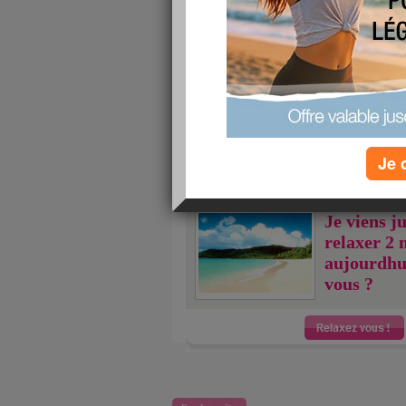
lire la suite
Je viens juste de m
minutes sur aujou
vous ?
publié le 10/08/2011 à 21:08
Je 
Je viens j
relaxer 2 
aujourdhu
vous ?