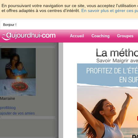
En poursuivant votre navigation sur ce site, vous acceptez l'utilisati
et offres adaptés à vos centres d'intérêt.
En savoir plus et gérer ces 
Bonjour !
Accueil
Coaching
Groupes
Accueil
>
espaces
>
ladybb
> merciiiiiiiii
Blog de ladybb
aide blog
merciiiiiiiiiiiiiiii 
les fondantes
Marraine
publié le 20/03/2009 à 16:19
profil
blog
ajouter de vos amies
je vous remercie pour vos encouragement peut 
balance au reveil se serai bien pour vous et p