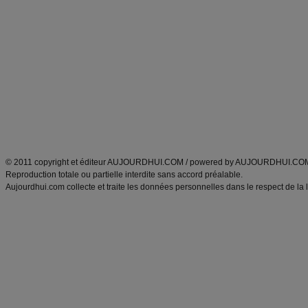
Alimentation équilibrée et nutrition
astuces et bons plans
Minceur
Recette cuisine
exercices physiques
recette facile
produits minceur
Recette poulet
Tags
:
ventre plat
|
maigrir des fesses
|
abdominaux
|
régime américain
|
régime mayo
|
Découvrez aussi
:
exercices abdominaux
|
recette wok
|
ANXA Partenaires
:
Recette
de cuisine |
Recette cuisine
|
© 2011 copyright et éditeur AUJOURDHUI.COM / powered by AUJOURDHUI.CO
Reproduction totale ou partielle interdite sans accord préalable.
Aujourdhui.com collecte et traite les données personnelles dans le respect de la 