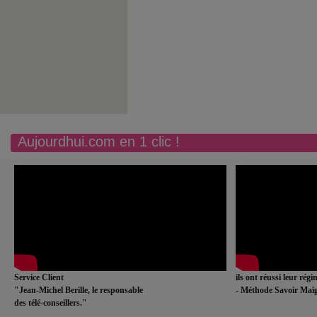
Aujourdhui.com en 1 clic !
Service Client
ils ont réussi leur rég
"Jean-Michel Berille, le responsable
- Méthode Savoir Maig
des télé-conseillers."