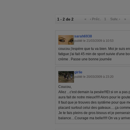
1 - 2 de 2
«
‹ Préc.
1
Suiv. ›
»
sarah6938
publié le 21/03/2009 à 10:53
coucou j'espère que tu va bien. Moi je suis e
fatigue j'ai fait 45 min de sport suivie d'une
créme . Passe une bonne journée
girlie
publié le 20/03/2009 à 23:20
Coucou,
Allez ...c'est demain la pesée!!!Et si on a pas
aura fait de notre mieux!!!!! Alors pour le goute
Il faut que je trouves des système pour que mo
placard surtout celui des gateaux.....ça comme
Je te fais pleins de gros bisous et je penserai
balance....Courage ma belle!!!!! On va y arriver!