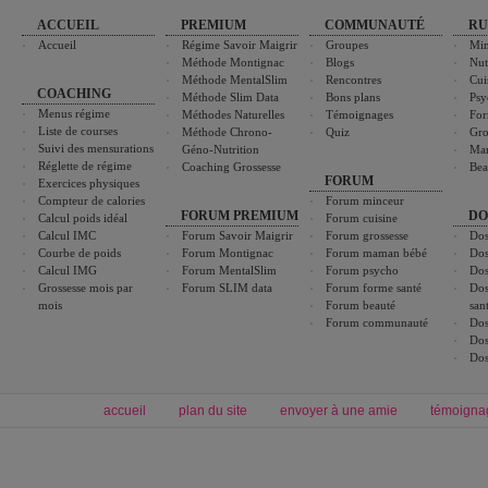
ACCUEIL
PREMIUM
COMMUNAUTÉ
RU
Accueil
Régime Savoir Maigrir
Groupes
Min
Méthode Montignac
Blogs
Nut
Méthode MentalSlim
Rencontres
Cui
COACHING
Méthode Slim Data
Bons plans
Psy
Menus régime
Méthodes Naturelles
Témoignages
For
Liste de courses
Méthode Chrono-
Quiz
Gro
Suivi des mensurations
Géno-Nutrition
Ma
Réglette de régime
Coaching Grossesse
Bea
FORUM
Exercices physiques
Compteur de calories
Forum minceur
FORUM PREMIUM
DO
Calcul poids idéal
Forum cuisine
Calcul IMC
Forum Savoir Maigrir
Forum grossesse
Dos
Courbe de poids
Forum Montignac
Forum maman bébé
Dos
Calcul IMG
Forum MentalSlim
Forum psycho
Dos
Grossesse mois par
Forum SLIM data
Forum forme santé
Dos
mois
Forum beauté
san
Forum communauté
Dos
Dos
Dos
accueil
plan du site
envoyer à une amie
témoigna
Forum minceur
Forum cuisine
Commencer un régime
boissons, vins et cocktails