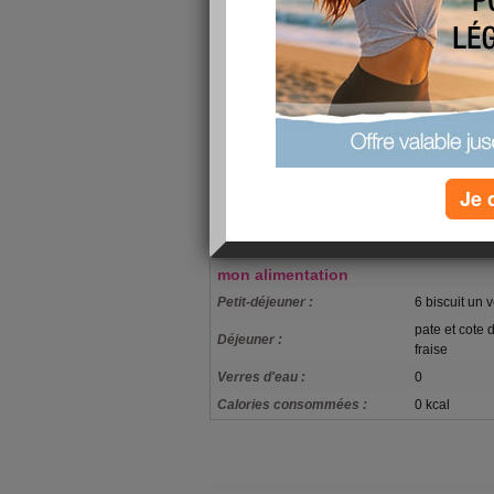
de ne pas avoir ete d une grand aide pour vous
pas l affaire
sinon ja i fais 45 mn de sport avec de la musiqu
chanson donc je les fait plus longtemps sinon c
et aujourd hui maintenant le brule graisse c'est
aide un peu plus
cette apres midi on va peut etre aller ce promen
Je 
dehors avec ma copine sinon je ratrapperai le 
eau et de sport promis je vous tiens au courant
mon alimentation
Petit-déjeuner :
6 biscuit un 
pate et cote
Déjeuner :
fraise
Verres d'eau :
0
Calories consommées :
0 kcal