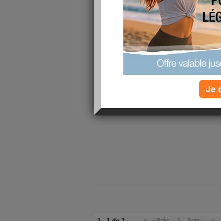
cet ete je vais peut etre partir en vacances a
le sud, j'aimerai bien , ca me ferai de nouveau
humainement et professionnellement.
pour les kilos, j'en ai enfin perdu 1 hihi et oua
doucement au sport et je ne mange plus entre d
je suis en manque de temps alors ne m'en tenai
Je 
je pense a vous bisous
1 - 1 de 1
«
‹ Préc.
1
Suiv. ›
»