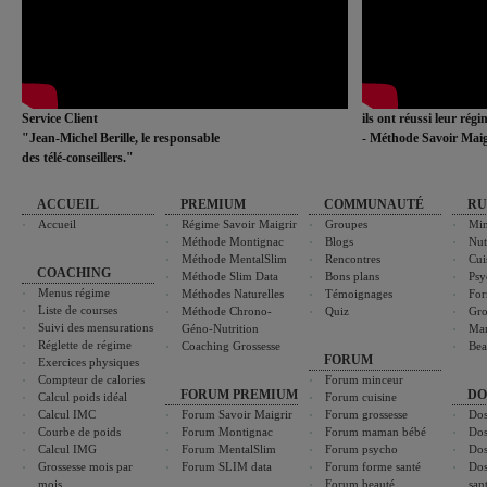
Service Client
ils ont réussi leur rég
"Jean-Michel Berille, le responsable
- Méthode Savoir Maig
des télé-conseillers."
ACCUEIL
PREMIUM
COMMUNAUTÉ
RU
Accueil
Régime Savoir Maigrir
Groupes
Min
Méthode Montignac
Blogs
Nut
Méthode MentalSlim
Rencontres
Cui
COACHING
Méthode Slim Data
Bons plans
Psy
Menus régime
Méthodes Naturelles
Témoignages
For
Liste de courses
Méthode Chrono-
Quiz
Gro
Suivi des mensurations
Géno-Nutrition
Ma
Réglette de régime
Coaching Grossesse
Bea
FORUM
Exercices physiques
Compteur de calories
Forum minceur
FORUM PREMIUM
DO
Calcul poids idéal
Forum cuisine
Calcul IMC
Forum Savoir Maigrir
Forum grossesse
Dos
Courbe de poids
Forum Montignac
Forum maman bébé
Dos
Calcul IMG
Forum MentalSlim
Forum psycho
Dos
Grossesse mois par
Forum SLIM data
Forum forme santé
Dos
mois
Forum beauté
san