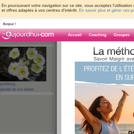
En poursuivant votre navigation sur ce site, vous acceptez l'utilisati
et offres adaptés à vos centres d'intérêt.
En savoir plus et gérer ces 
Bonjour !
Accueil
Coaching
Groupes
Accueil
>
espaces
>
ladep
> ça avance u
Blog de ladep
aide blog
ça avance un peu
profil
blog
ajouter de vos amies
publié le 02/05/2008 à 11:01
enfin quelques petits avancements dans le dom
rien de vraiment concret sniff
je vais faire un stage non rémunéré dans un foy
rdv ce soir pour confirmer , je dois etre a la hau