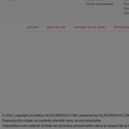
Forum communauté
Dos
Dos
Dos
accueil
plan du site
envoyer à une amie
témoigna
Forum minceur
Forum cuisine
Commencer un régime
boissons, vins et cocktails
Alimentation équilibrée et nutrition
astuces et bons plans
Minceur
Recette cuisine
exercices physiques
recette facile
produits minceur
Recette poulet
Tags
:
ventre plat
|
maigrir des fesses
|
abdominaux
|
régime américain
|
régime mayo
|
Découvrez aussi
:
exercices abdominaux
|
recette wok
|
ANXA Partenaires
:
Recette
de cuisine |
Recette cuisine
|
© 2011 copyright et éditeur AUJOURDHUI.COM / powered by AUJOURDHUI.CO
Reproduction totale ou partielle interdite sans accord préalable.
Aujourdhui.com collecte et traite les données personnelles dans le respect de la 