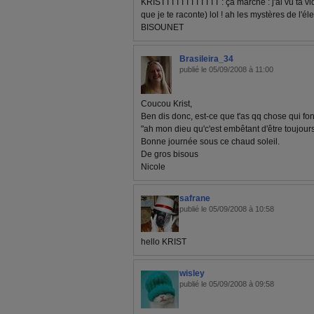
KRISTTTTTTTTTTTT : ça marche : j'ai vu ta vi
que je te raconte) lol ! ah les mystères de l'éle
BISOUNET
Brasileira_34
publié le 05/09/2008 à 11:00
Coucou Krist,
Ben dis donc, est-ce que t'as qq chose qui f
"ah mon dieu qu'c'est embêtant d'être toujours
Bonne journée sous ce chaud soleil.
De gros bisous
Nicole
safrane
publié le 05/09/2008 à 10:58
hello KRIST
wisley
publié le 05/09/2008 à 09:58