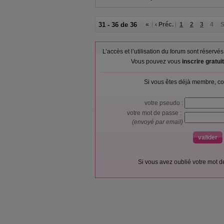
31 - 36 de 36
«
‹ Préc.
1
2
3
4
S
L’accès et l’utilisation du forum sont réser
Vous pouvez vous
inscrire gratu
Si vous êtes déjà membre, co
votre pseudo :
votre mot de passe :
(envoyé par email)
Si vous avez oublié votre mot 