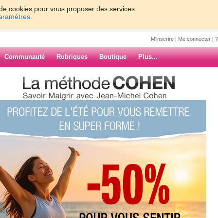
on de cookies pour vous proposer des services
paramètres.
M'inscrire
|
Me connecter
|
?
Communauté
Rubriques
Boutique
Plus...
.. autre sport
re sport
nde revue de casernement
aintenant le moment de me
franchement j'aime pas
ARCHIVES
ais je n'arrive pas à