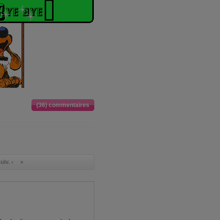
(36) commentaires
uiv. ›
»