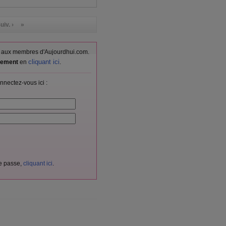
uiv. ›
»
vés aux membres d'Aujourdhui.com.
cliquant ici
itement
en
.
nnectez-vous ici :
de passe,
cliquant ici
.