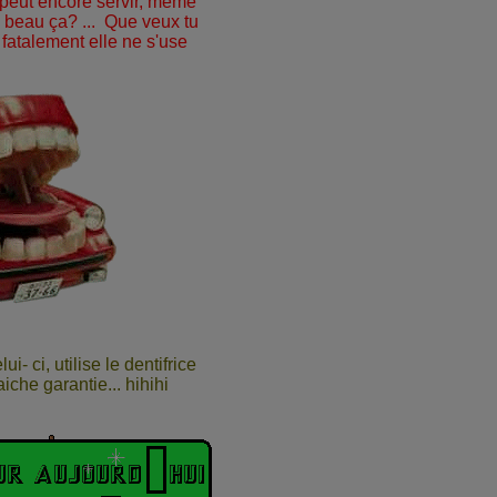
k peut encore servir, même
s beau ça? ... Que veux tu
 fatalement elle ne s'use
- ci, utilise le dentifrice
iche garantie... hihihi