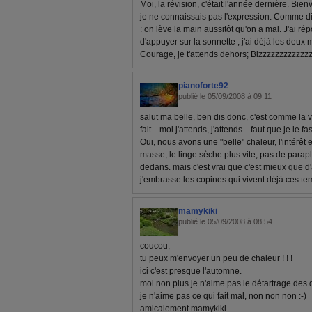
Moi, la révision, c'était l'année dernière. Bie
je ne connaissais pas l'expression. Comme dit
: on lève la main aussitôt qu'on a mal. J'ai répo
d'appuyer sur la sonnette , j'ai déjà les deux m
Courage, je t'attends dehors; Bizzzzzzzzzzzz
pianoforte92
publié le 05/09/2008 à 09:11
salut ma belle, ben dis donc, c'est comme la vo
fait....moi j'attends, j'attends....faut que je le f
Oui, nous avons une "belle" chaleur, l'intérêt
masse, le linge sèche plus vite, pas de paraplu
dedans. mais c'est vrai que c'est mieux que d
j'embrasse les copines qui vivent déjà ces tem
mamykiki
publié le 05/09/2008 à 08:54
coucou,
tu peux m'envoyer un peu de chaleur ! ! !
ici c'est presque l'automne.
moi non plus je n'aime pas le détartrage des d
je n'aime pas ce qui fait mal, non non non :-)
amicalement mamykiki