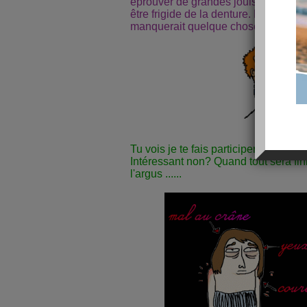
éprouver de grandes jouissances avec 
être frigide de la denture. Mais parait
manquerait quelque chose à mon souri
Tu vois je te fais participer à ma ré
Intéressant non? Quand tout sera fi
l'argus ......