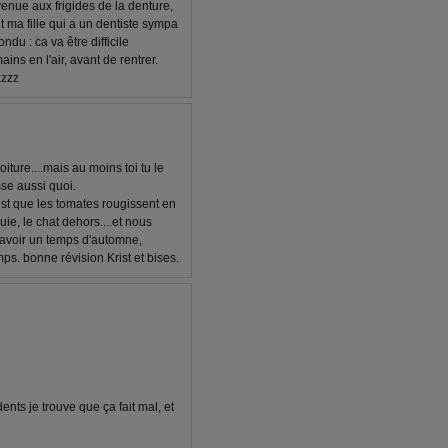
nvenue aux frigides de la denture,
 ma fille qui a un dentiste sympa
ndu : ca va être difficile
ains en l'air, avant de rentrer.
zzzz
iture....mais au moins toi tu le
asse aussi quoi.
 est que les tomates rougissent en
ie, le chat dehors....et nous
'avoir un temps d'automne,
ps. bonne révision Krist et bises.
ents je trouve que ça fait mal, et