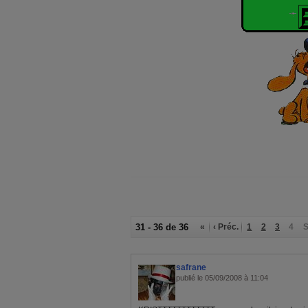
31 - 36 de 36
«
‹ Préc.
1
2
3
4
S
safrane
publié le 05/09/2008 à 11:04