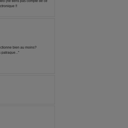
deo (ne tiens pas compte de ce
ctronique !!
onctionne bien au moins?
 patraque..."