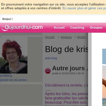
En poursuivant votre navigation sur ce site, vous acceptez l'utilisati
et offres adaptés à vos centres d'intérêt.
En savoir plus et gérer ces 
Bonjour !
Accueil
Coaching
Groupes
Accueil
>
espaces
>
krist31
> Autre jours .
Blog de krist31
aide blog
Autre jours ... aut
publié le 05/09/2008 à 08:46
profil
blog
ajouter de vos amies
Décidément la rentrée, c'est la gra
......
Après les lolos, les petons voici m
faire grattouiller les ratiches et ça 
beaucoup. Peut être suis anormale, m