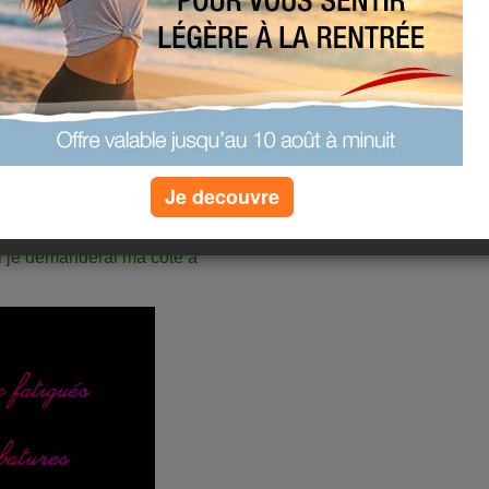
ces trucs toy's.... je dois
 que sans ces attributs, il
re !!!!!
Je decouvre
vision des 300 000 km.
ni je demanderai ma côte à