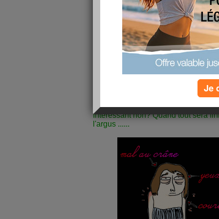
éprouver de grandes jouissances avec 
être frigide de la denture. Mais parait
manquerait quelque chose à mon souri
Je 
Tu vois je te fais participer à ma ré
Intéressant non? Quand tout sera fi
l'argus ......