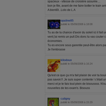
spacieux - vitesse de croisière assurée....
bon je file, avant de me faire botter le train arri
A bientôt...Lolo de L.A
opaline85
publié le 05/09/2008 à 18:08
Tu as de la chance d'avoir du soleil ici il fai
vent j'ai remis un pull.Dis donc tu vas couter c
économies.
Tu es encore sous garentie peut-être alors pa
Je t'embrasse
kilodoux
publié le 05/09/2008 à 16:24
Qu'est ce que ça m'a fait plaisir de voir ta b
pas savoir.!! .Je suis super contente ! c'était 
merci et je te fais tout plein de bisoussss. N
nouvelles de tes exam's. Bisouss
caligny
publié le 05/09/2008 à 15:29