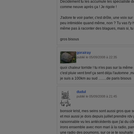
Décidément tu les accumule les spécialiste du
comme neuve après ça ! Je rigole !
J'adore te voir parler, c'est drôle, une voix su
peu intimidée quand même, non ? Tu vas t'y ha
même pas à raconter des blagues, mais si, tu v
gros bisous
gorairay
publié le 05/09/2008 à 22:35
quoi chaleur torride ! tu n'es pas sur la mêm
c'est pluie vent bref ça sent déja l'automne ,
je suis a 100km au sud .........de paris bisous
dudul
publié le 05/09/2008 à 21:45
bonsoir krist, mes seins sont aussi gros que 
et moi aussi je dois depuis juillet prendre rdv
raisonnable vu les antécédents que j'ai du 
irons ensemble avec mon mari à la radio, parc
une radio des poumons, sur ce je te souhaite 