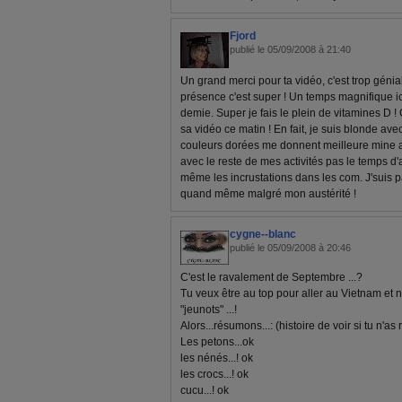
Fjord
publié le 05/09/2008 à 21:40
Un grand merci pour ta vidéo, c'est trop génial 
présence c'est super ! Un temps magnifique ici e
demie. Super je fais le plein de vitamines D ! 
sa vidéo ce matin ! En fait, je suis blonde ave
couleurs dorées me donnent meilleure mine alo
avec le reste de mes activités pas le temps d'
même les incrustations dans les com. J'suis 
quand même malgré mon austérité !
cygne--blanc
publié le 05/09/2008 à 20:46
C'est le ravalement de Septembre ...?
Tu veux être au top pour aller au Vietnam et 
"jeunots" ...!
Alors...résumons...: (histoire de voir si tu n'as r
Les petons...ok
les nénés...! ok
les crocs...! ok
cucu...! ok