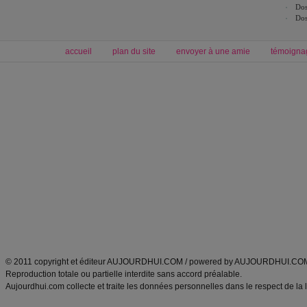
Dos
Dos
accueil
plan du site
envoyer à une amie
témoigna
Forum minceur
Forum cuisine
Commencer un régime
boissons, vins et cocktails
Alimentation équilibrée et nutrition
astuces et bons plans
Minceur
Recette cuisine
exercices physiques
recette facile
produits minceur
Recette poulet
Tags
:
ventre plat
|
maigrir des fesses
|
abdominaux
|
régime américain
|
régime mayo
|
Découvrez aussi
:
exercices abdominaux
|
recette wok
|
ANXA Partenaires
:
Recette
de cuisine |
Recette cuisine
|
© 2011 copyright et éditeur AUJOURDHUI.COM / powered by AUJOURDHUI.CO
Reproduction totale ou partielle interdite sans accord préalable.
Aujourdhui.com collecte et traite les données personnelles dans le respect de la 