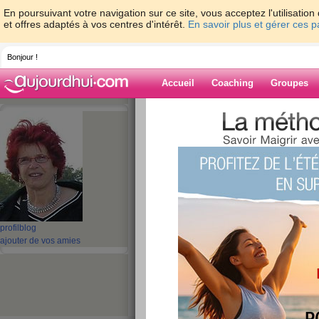
En poursuivant votre navigation sur ce site, vous acceptez l'utilisati
et offres adaptés à vos centres d'intérêt.
En savoir plus et gérer ces 
Bonjour !
Accueil
Coaching
Groupes
Accueil
>
espaces
>
krist31
> Autre jours .
Blog de krist31
aide blog
Autre jours ... aut
publié le 05/09/2008 à 08:46
profil
blog
ajouter de vos amies
Décidément la rentrée, c'est la gra
......
Après les lolos, les petons voici m
faire grattouiller les ratiches et ça 
beaucoup. Peut être suis anormale, m