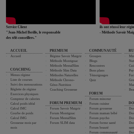
Service Client
ils ont réussi leur rég
"Jean-Michel Berille, le responsable
- Méthode Savoir Maig
des télé-conseillers."
ACCUEIL
PREMIUM
COMMUNAUTÉ
RU
Accueil
Régime Savoir Maigrir
Groupes
Min
Méthode Montignac
Blogs
Nut
Méthode MentalSlim
Rencontres
Cui
COACHING
Méthode Slim Data
Bons plans
Psy
Menus régime
Méthodes Naturelles
Témoignages
For
Liste de courses
Méthode Chrono-
Quiz
Gro
Suivi des mensurations
Géno-Nutrition
Ma
Réglette de régime
Coaching Grossesse
Bea
FORUM
Exercices physiques
Compteur de calories
Forum minceur
FORUM PREMIUM
DO
Calcul poids idéal
Forum cuisine
Calcul IMC
Forum Savoir Maigrir
Forum grossesse
Dos
Courbe de poids
Forum Montignac
Forum maman bébé
Dos
Calcul IMG
Forum MentalSlim
Forum psycho
Dos
Grossesse mois par
Forum SLIM data
Forum forme santé
Dos
mois
Forum beauté
san
Forum communauté
Dos