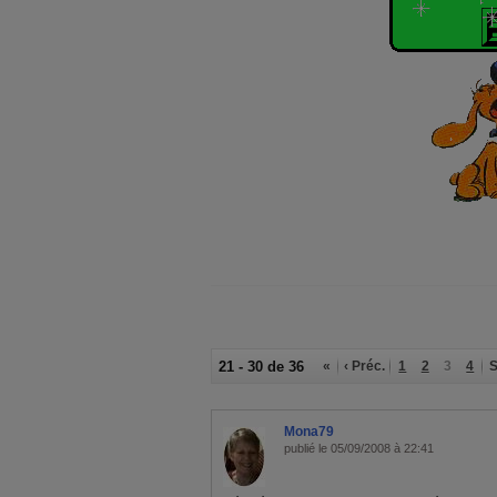
21 - 30 de 36
«
‹ Préc.
1
2
3
4
S
Mona79
publié le 05/09/2008 à 22:41