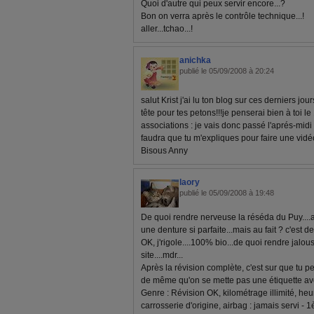
Quoi d'autre qui peux servir encore...?
Bon on verra après le contrôle technique...!
aller...tchao...!
anichka
publié le 05/09/2008 à 20:24
salut Krist j'ai lu ton blog sur ces derniers jo
tête pour tes petons!!!je penserai bien à toi l
associations : je vais donc passé l'aprés-midi
faudra que tu m'expliques pour faire une vidéo
Bisous Anny
laory
publié le 05/09/2008 à 19:48
De quoi rendre nerveuse la réséda du Puy....
une denture si parfaite...mais au fait ? c'est de l
OK, j'rigole....100% bio...de quoi rendre jalo
site....mdr...
Après la révision complète, c'est sur que tu pe
de même qu'on se mette pas une étiquette avec
Genre : Révision OK, kilométrage illimité, heu
carrosserie d'origine, airbag : jamais servi - 1