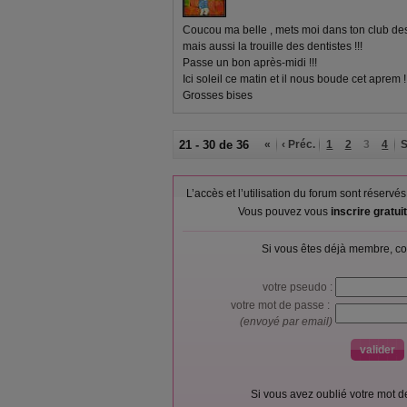
Coucou ma belle , mets moi dans ton club des 
mais aussi la trouille des dentistes !!!
Passe un bon après-midi !!!
Ici soleil ce matin et il nous boude cet aprem !!
Grosses bises
21 - 30 de 36
«
‹ Préc.
1
2
3
4
S
L’accès et l’utilisation du forum sont réser
Vous pouvez vous
inscrire gratu
Si vous êtes déjà membre, co
votre pseudo :
votre mot de passe :
(envoyé par email)
Si vous avez oublié votre mot 