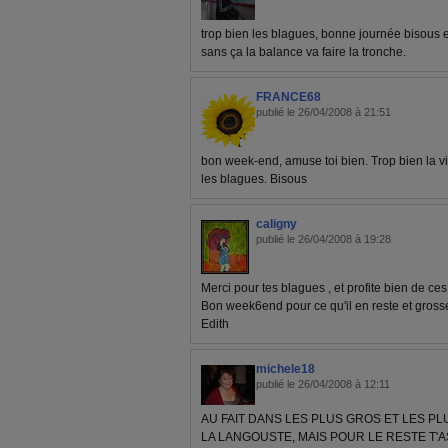
trop bien les blagues, bonne journée bisous
sans ça la balance va faire la tronche.
FRANCE68
publié le 26/04/2008 à 21:51
bon week-end, amuse toi bien. Trop bien la vi
les blagues. Bisous
caligny
publié le 26/04/2008 à 19:28
Merci pour tes blagues , et profite bien de ces
Bon week6end pour ce qu'il en reste et gross
Edith
michele18
publié le 26/04/2008 à 12:11
AU FAIT DANS LES PLUS GROS ET LES P
LA LANGOUSTE, MAIS POUR LE RESTE T'