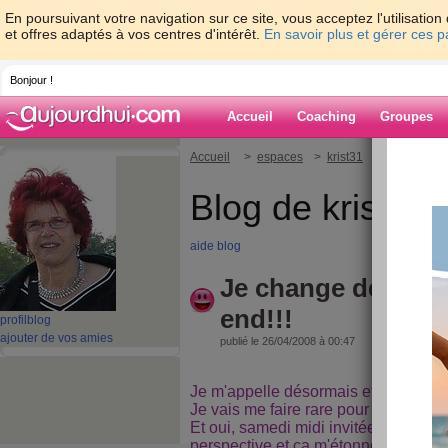
En poursuivant votre navigation sur ce site, vous acceptez l'utilisati
et offres adaptés à vos centres d'intérêt.
En savoir plus et gérer ces 
Bonjour !
Accueil
Coaching
Groupes
Accueil
>
espaces
>
krist31
> Je change d
Blog de krist31
aide blog
Je change de nom 
end!!!
profil
blog
ajouter de vos amies
publié le 26/04/2008 à 00:47
Je m'appelle désormais et jusqu'à 
Je vais me faire rare pour cause de 
Et oui, samedi midi invitée aux noces
perspective et ça m'étonnerait qu'on