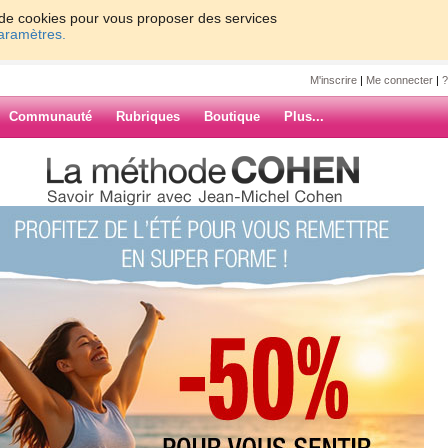
on de cookies pour vous proposer des services
paramètres.
M'inscrire
|
Me connecter
|
?
Communauté
Rubriques
Boutique
Plus...
e nom pour le week end!!!
pour le week
dimanche soir
"DESIREE"
...
fiesta annoncée.
ARCHIVES
 d'or d'amis... bringue en
 puisse se sauver avant le