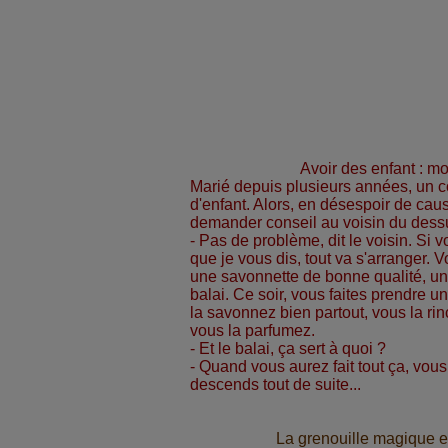
Avoir des enfant : m
Marié depuis plusieurs années, un co
d'enfant. Alors, en désespoir de caus
demander conseil au voisin du dessus
- Pas de problème, dit le voisin. Si 
que je vous dis, tout va s'arranger. 
une savonnette de bonne qualité, un
balai. Ce soir, vous faites prendre u
la savonnez bien partout, vous la rin
vous la parfumez.
- Et le balai, ça sert à quoi ?
- Quand vous aurez fait tout ça, vous
descends tout de suite...
La grenouille magique et