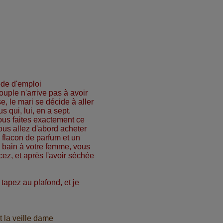
ode d'emploi
uple n'arrive pas à avoir
e, le mari se décide à aller
 qui, lui, en a sept.
vous faites exactement ce
Vous allez d'abord acheter
 flacon de parfum et un
n bain à votre femme, vous
cez, et après l'avoir séchée
 tapez au plafond, et je
 la veille dame