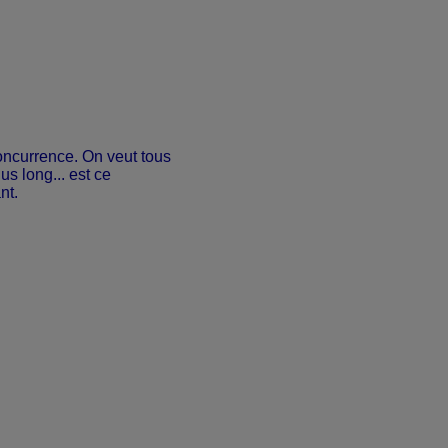
oncurrence. On veut tous
lus long... est ce
nt.