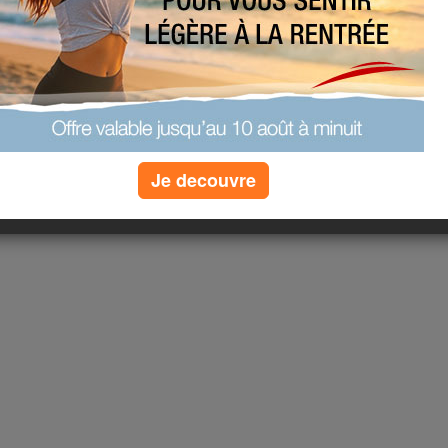
 Tours (qui regagne la
ts et petits enfants, un de
nier petit fils 6 ans déjà.
 coudes assurés...... mian
!
grossis ??????
ime me souvenir de tous ces
Je decouvre
es métiers aujourd'hui
e trop jeune pour connaitre,
!