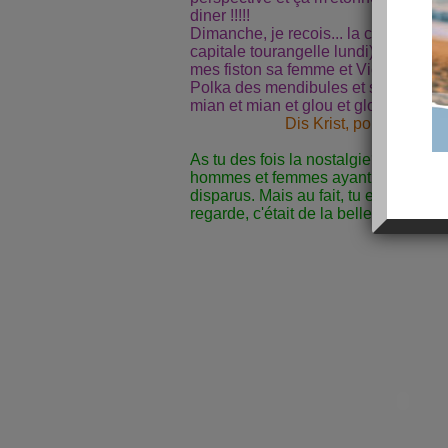
diner !!!!!
Dimanche, je recois... la cousine de
capitale tourangelle lundi), ses enfan
mes fiston sa femme et Victor mon der
Polka des mendibules et scottich des
mian et mian et glou et glou et glou!!
Dis Krist, pourquoi tu 
As tu des fois la nostalgie? moi j'a
hommes et femmes ayant excercés d
disparus. Mais au fait, tu es peut êtr
regarde, c'était de la belle ouvrage!!!!