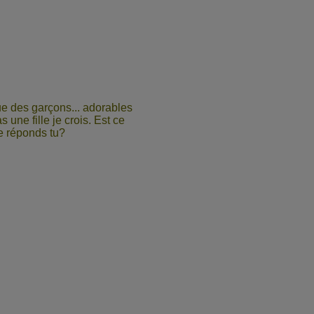
 que des garçons... adorables
as une fille je crois. Est ce
e réponds tu?