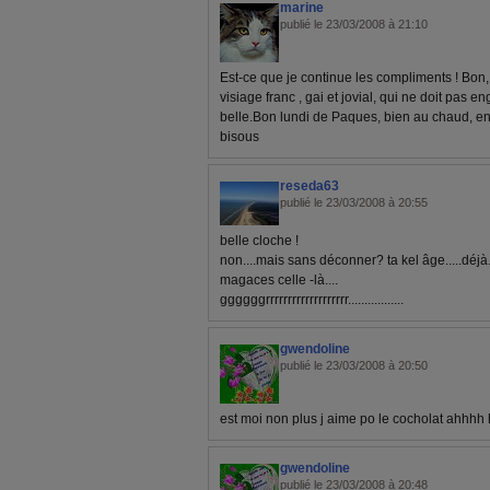
marine
publié le 23/03/2008 à 21:10
Est-ce que je continue les compliments ! Bon, 
visiage franc , gai et jovial, qui ne doit pas e
belle.Bon lundi de Paques, bien au chaud, en 
bisous
reseda63
publié le 23/03/2008 à 20:55
belle cloche !
non....mais sans déconner? ta kel âge.....déjà...
magaces celle -là....
ggggggrrrrrrrrrrrrrrrrrrr.................
gwendoline
publié le 23/03/2008 à 20:50
est moi non plus j aime po le cocholat ahhhh
gwendoline
publié le 23/03/2008 à 20:48