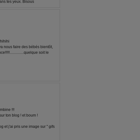
dans tes yeux. Bisous
hihihi
 va nous faire des bébés bientôt,
!...............quelque soit le
mbine !!!
 sur ton blog ! et boum !
g et j'ai pris une image sur " gifs