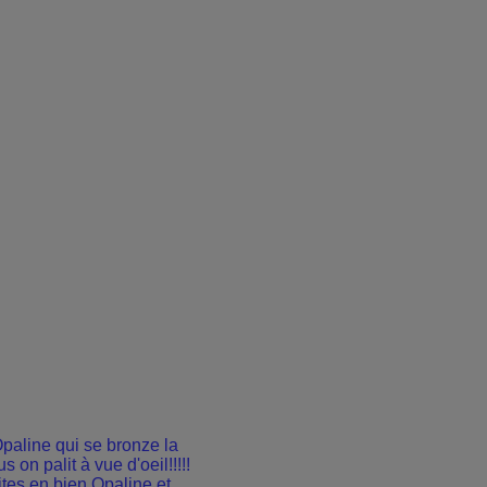
 Opaline qui se bronze la
s on palit à vue d'oeil!!!!!
fites en bien Opaline et