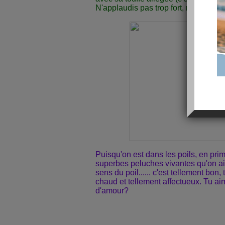
N'applaudis pas trop fort, mal à mes o
Puisqu'on est dans les poils, en pri
superbes peluches vivantes qu'on a
sens du poil...... c'est tellement bon,
chaud et tellement affectueux. Tu ai
d'amour?