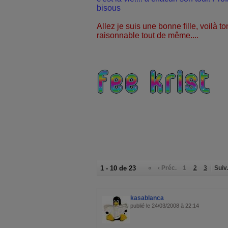
bisous
Allez je suis une bonne fille, voilà to
raisonnable tout de même....
1 - 10 de 23
«
‹ Préc.
1
2
3
Suiv.
kasablanca
publié le 24/03/2008 à 22:14