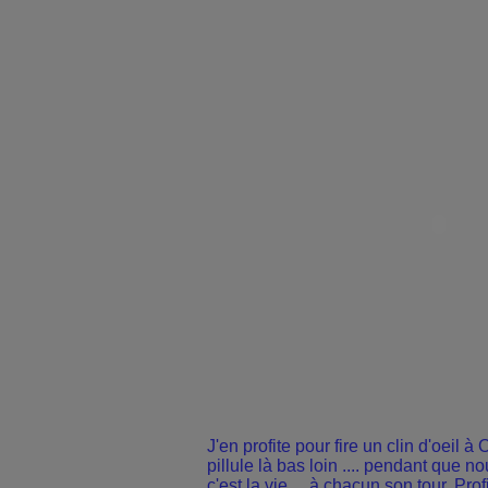
J'en profite pour fire un clin d'oeil à
pillule là bas loin .... pendant que nou
c'est la vie.... à chacun son tour. Pro