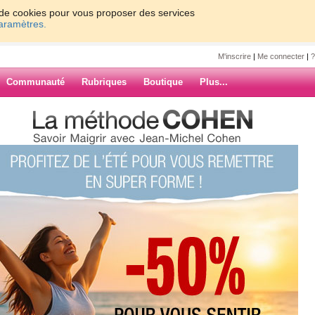
on de cookies pour vous proposer des services
paramètres.
M'inscrire
|
Me connecter
|
?
Communauté
Rubriques
Boutique
Plus...
PAQUES AUX TISONS !!!!!
S AUX TISONS
 personnes, aujourd'hui,
 non un oeuf, ni une cloche
ARCHIVES
notre site), mais ma pomme
ue j'ai de léger).