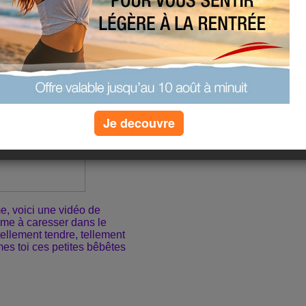
reilles dégagées moi !!!!!!!!
Je decouvre
me, voici une vidéo de
ime à caresser dans le
 tellement tendre, tellement
mes toi ces petites bêbêtes