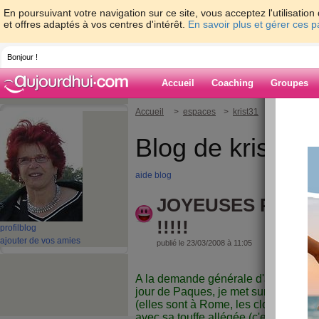
En poursuivant votre navigation sur ce site, vous acceptez l'utilisati
et offres adaptés à vos centres d'intérêt.
En savoir plus et gérer ces 
Bonjour !
Accueil
Coaching
Groupes
Accueil
>
espaces
>
krist31
> JOYEUSES 
Blog de krist31
aide blog
JOYEUSES PAQUE
!!!!!
profil
blog
ajouter de vos amies
publié le 23/03/2008 à 11:05
A la demande générale d'au moins 2
jour de Paques, je met sur mon blog,
(elles sont à Rome, les cloches de 
avec sa touffe allégée (c'est tout ce q