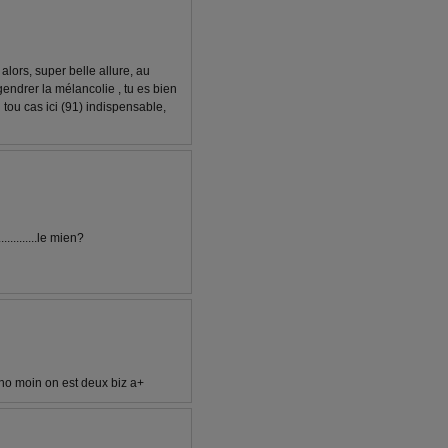
alors, super belle allure, au
ngendrer la mélancolie , tu es bien
tou cas ici (91) indispensable,
..........le mien?
 ho moin on est deux biz a+