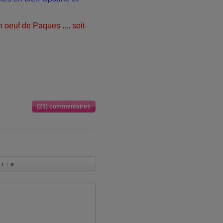
n oeuf de Paques .... soit
(23) commentaires
 ›
»