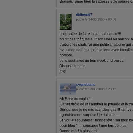
Bonsoir, j'aime bien la sagesse et le sourire 
didinou97
publié le 24/03/2008 à 00:56
enchantée de faire ta connaissance!!!!
on dit pas "pâques au tison Noël au balcon" h
J'adore les chats j'ai une petite chatoune qui
avec mon doudou on les attend avec impatience!!!!
nombre.
Je te souhaites un bon week end pascal
Bisous ma belle
Gigi
cygneblanc
publié le 23/03/2008 à 23:12
Ah !! par exemple !!!
Ça fait drôle de rassembler le pseudo et la tro
Surtout que je ne mis attendais pas !!! j'arrive
agréablement surprise ! je dois dire...
Je voulais souhaiter " bonne fête " sur mon blo
pour blog " == censurée ! une fois de plus !
Bonne nuit ! à plus tard !