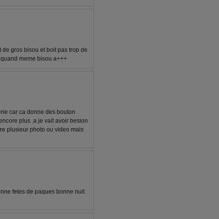
t de gros bisou et boit pas trop de
ais quand meme bisou a+++
terie car ca donne des bouton
encore plus .a je vait avoir besion
tre plusieur photo ou video mais
onne fetes de paques bonne nuit