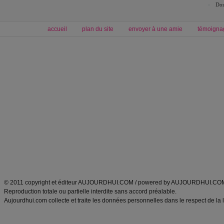
Dos
accueil
plan du site
envoyer à une amie
témoigna
Forum minceur
Forum cuisine
Commencer un régime
boissons, vins et cocktails
Alimentation équilibrée et nutrition
astuces et bons plans
Minceur
Recette cuisine
exercices physiques
recette facile
produits minceur
Recette poulet
Tags
:
ventre plat
|
maigrir des fesses
|
abdominaux
|
régime américain
|
régime mayo
|
Découvrez aussi
:
exercices abdominaux
|
recette wok
|
ANXA Partenaires
:
Recette
de cuisine |
Recette cuisine
|
© 2011 copyright et éditeur AUJOURDHUI.COM / powered by AUJOURDHUI.CO
Reproduction totale ou partielle interdite sans accord préalable.
Aujourdhui.com collecte et traite les données personnelles dans le respect de la 