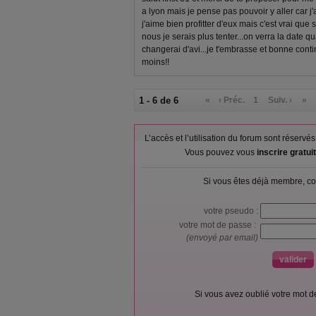
a lyon mais je pense pas pouvoir y aller car j
j'aime bien profitter d'eux mais c'est vrai que
nous je serais plus tenter...on verra la date q
changerai d'avi...je t'embrasse et bonne conti
moins!!
1 - 6 de 6
«
‹ Préc.
1
Suiv. ›
»
L’accès et l’utilisation du forum sont réser
Vous pouvez vous
inscrire gratu
Si vous êtes déjà membre, co
votre pseudo :
votre mot de passe :
(envoyé par email)
Si vous avez oublié votre mot 