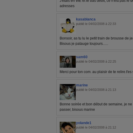
J'étais en WE et le bas débit, ce n'est pas le d
adresses
kasablanca
publié le 04/02/2008 à 22:33
Bonsoir, as tu lu le petit train de brousse de 
Bisous je patauge toujours......
sam60
publié le 04/02/2008 à 22:25
Merci pour ton com. au plaisir de te relire.t'es
marine
publié le 04/02/2008 à 21:13
Bonne soirée et bon début de semaine, je ne m'
passer, bisous marine
yolande1
publié le 04/02/2008 à 21:12