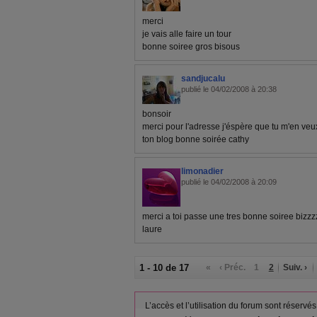
merci
je vais alle faire un tour
bonne soiree gros bisous
sandjucalu
publié le 04/02/2008 à 20:38
bonsoir
merci pour l'adresse j'éspère que tu m'en veu
ton blog bonne soirée cathy
limonadier
publié le 04/02/2008 à 20:09
merci a toi passe une tres bonne soiree biz
laure
1 - 10 de 17
«
‹ Préc.
1
2
Suiv. ›
L’accès et l’utilisation du forum sont réser