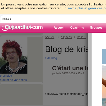
En poursuivant votre navigation sur ce site, vous acceptez l'utilisati
et offres adaptés à vos centres d'intérêt.
En savoir plus et gérer ces 
Bonjour !
Accueil
Coaching
Groupes
Accueil
>
espaces
>
krist31
> C'était une l
Blog de krist31
aide blog
C'était une lecon pa
publié le 04/02/2008 à 15:44
profil
blog
ajouter de vos amies
http://www.quigif.com/images_gifs/transport/trains