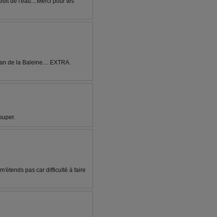
ébit de l'eau....Merci pour tes
jean de la Baleine.... EXTRA.
 super.
étends pas car difficulté à faire