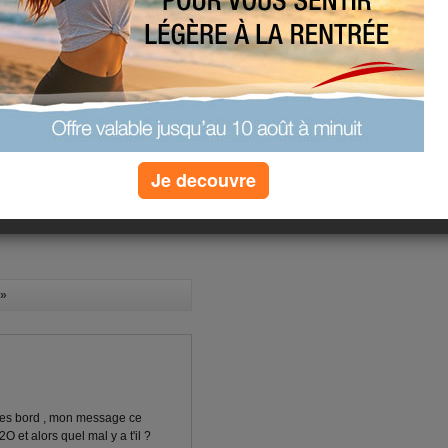
Je decouvre
(17) commentaires
»
 les bord , mon message ce
 et alors quel mal y a t'il ?