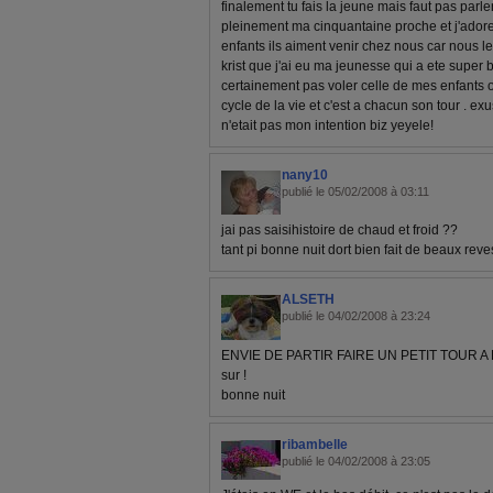
finalement tu fais la jeune mais faut pas parle
pleinement ma cinquantaine proche et j'ador
enfants ils aiment venir chez nous car nous l
krist que j'ai eu ma jeunesse qui a ete super 
certainement pas voler celle de mes enfants on 
cycle de la vie et c'est a chacun son tour . ex
n'etait pas mon intention biz yeyele!
nany10
publié le 05/02/2008 à 03:11
jai pas saisihistoire de chaud et froid ??
tant pi bonne nuit dort bien fait de beaux rev
ALSETH
publié le 04/02/2008 à 23:24
ENVIE DE PARTIR FAIRE UN PETIT TOUR A L
sur !
bonne nuit
ribambelle
publié le 04/02/2008 à 23:05