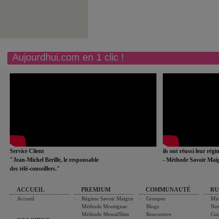
Aujourdhui.com en 1 clic !
Service Client
ils ont réussi leur rég
"Jean-Michel Berille, le responsable
- Méthode Savoir Maig
des télé-conseillers."
ACCUEIL
PREMIUM
COMMUNAUTÉ
RU
Accueil
Régime Savoir Maigrir
Groupes
Min
Méthode Montignac
Blogs
Nut
Méthode MentalSlim
Rencontres
Cui