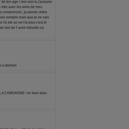
r de ton age ! moi vois tu j'assume
e etre avec les amis de mes
es comprenont , je pense chére
bien remplie mais que je ne vais
l'a ete on ne l'ai plus c'est le
use moi de t' avoir bléssée ca
es a demain
A CAMOAGNE ! en train bien