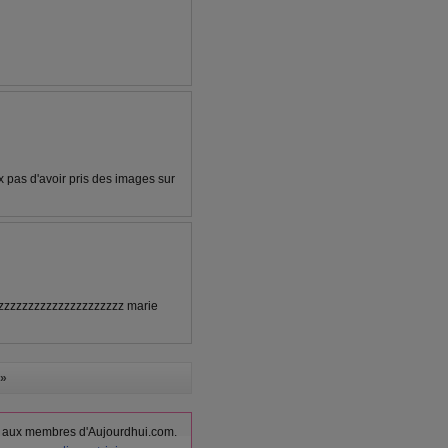
x pas d'avoir pris des images sur
zzzzzzzzzzzzzzzzzzzzzzz marie
»
vés aux membres d'Aujourdhui.com.