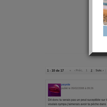
1 - 10 de 17
«
‹ Préc.
1
2
Suiv. ›
yeyele
publié le 05/02/2008 à 09:26
Dit donc tu serais pas un peut suceptible sur
voulais sympa j'aimerais avoir ta péche dans 2O