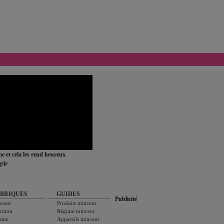
ime et cela les rend heureux
rir
BRIQUES
GUIDES
Publicité
ceur
Produits minceur
rition
Régime minceur
sine
Appareils minceur