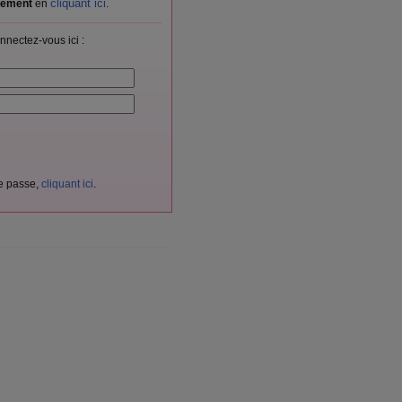
cliquant ici
itement
en
.
nnectez-vous ici :
de passe,
cliquant ici
.