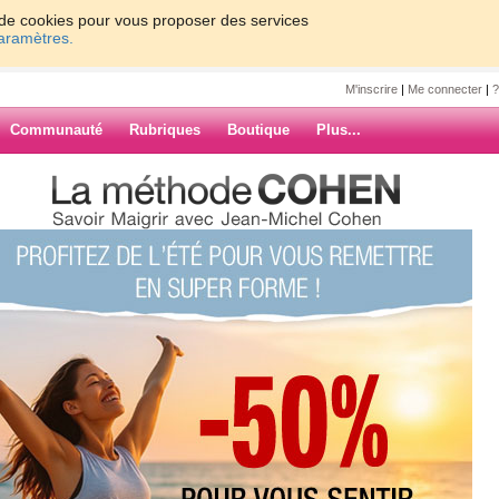
on de cookies pour vous proposer des services
paramètres.
M'inscrire
|
Me connecter
|
?
Communauté
Rubriques
Boutique
Plus...
econ particilière
rticilière
/trains (11).gif
ARCHIVES