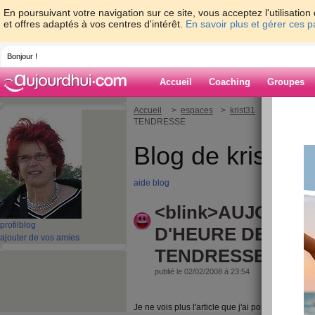
En poursuivant votre navigation sur ce site, vous acceptez l'utilisati
et offres adaptés à vos centres d'intérêt.
En savoir plus et gérer ces 
Bonjour !
Accueil
Coaching
Groupes
Accueil
>
espaces
>
krist31
>
AUJOURD'
TENDRESSE
Blog de krist31
aide blog
<blink>AUJOURD
profil
blog
D'HEURE DE
ajouter de vos amies
TENDRESSE</blin
publié le 02/02/2008 à 23:54
Je ne vois plus l'article que j'ai posté hier soir.....