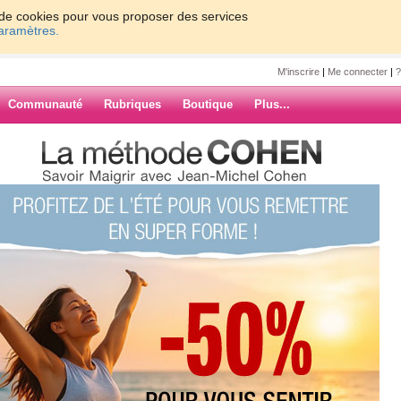
on de cookies pour vous proposer des services
paramètres.
M'inscrire
|
Me connecter
|
?
Communauté
Rubriques
Boutique
Plus...
HUI QUART D'HEURE DE
'HUI QUART
k>
ARCHIVES
...... vilaine sorcière. Je