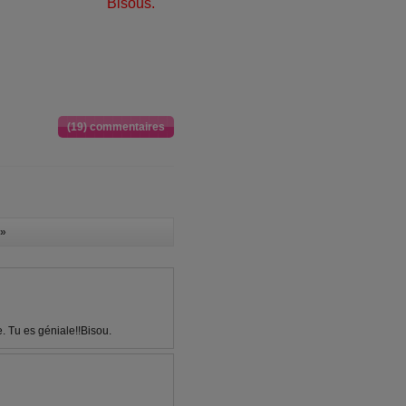
Bisous.
(19) commentaires
»
re. Tu es géniale!!Bisou.