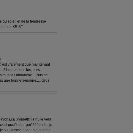
e du soleil et de la tendresse
 bientôt KRIST
....
..C est vraiement que maintenant
s 2 heures tous les jours....
is tous les dimanche....Plus de
asses une bonne semaine......Gros
ations,ça promet!!!!!la nulle veut
c'est quoi"heberger"???en fait je
t,je suis assez incapable comme