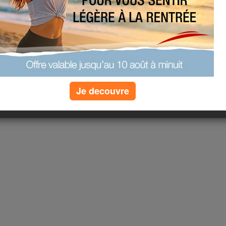
i on ne peut que demander
ndresse, toujours de la
s images et laissez vous
Je decouvre