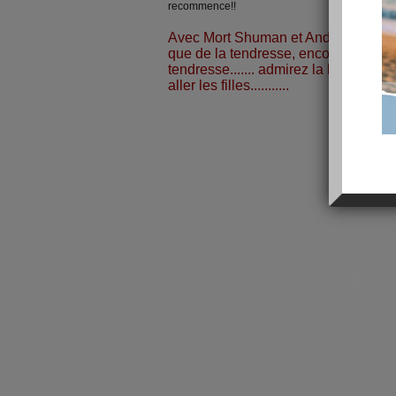
recommence!!
Avec Mort Shuman et Andréa Bocell
que de la tendresse, encore de la te
tendresse....... admirez la beauté de
aller les filles...........