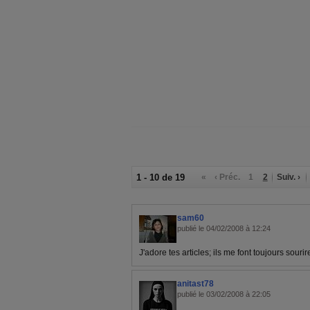
1 - 10 de 19
«
‹ Préc.
1
2
Suiv. ›
sam60
publié le 04/02/2008 à 12:24
J'adore tes articles; ils me font toujours souri
anitast78
publié le 03/02/2008 à 22:05