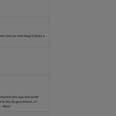
r ton com sur mon blog et bises à
ement te dire que tout serait
e te fais de gros bisous..A+
.. Merci