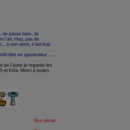
t, se passe bien. Je
en l'air. Hep, pas de
... à non alors, il fait trop
tôt être en apesenteur ......
et de l'autre je regarde les
et Killa. Merci à toutes
Bon dimanche à tous et à toutes.