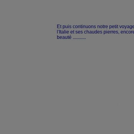
Et puis continuons notre petit voyag
l'Italie et ses chaudes pierres, enco
beauté ...........