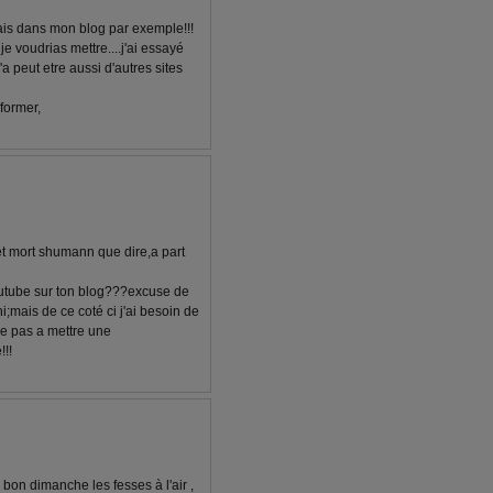
ais dans mon blog par exemple!!!
e voudrias mettre....j'ai essayé
a peut etre aussi d'autres sites
 former,
t mort shumann que dire,a part
outube sur ton blog???excuse de
i;mais de ce coté ci j'ai besoin de
ive pas a mettre une
!!!
bon dimanche les fesses à l'air ,