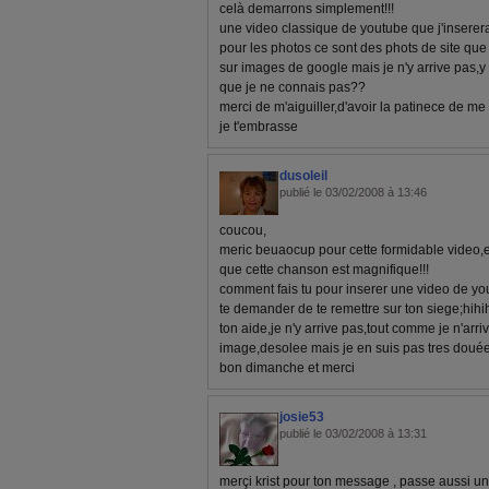
celà demarrons simplement!!!
une video classique de youtube que j'inserer
pour les photos ce sont des phots de site que j
sur images de google mais je n'y arrive pas,y '
que je ne connais pas??
merci de m'aiguiller,d'avoir la patinece de me
je t'embrasse
dusoleil
publié le 03/02/2008 à 13:46
coucou,
meric beuaocup pour cette formidable video,e
que cette chanson est magnifique!!!
comment fais tu pour inserer une video de y
te demander de te remettre sur ton siege;hihih
ton aide,je n'y arrive pas,tout comme je n'arr
image,desolee mais je en suis pas tres douée
bon dimanche et merci
josie53
publié le 03/02/2008 à 13:31
merçi krist pour ton message , passe aussi un 