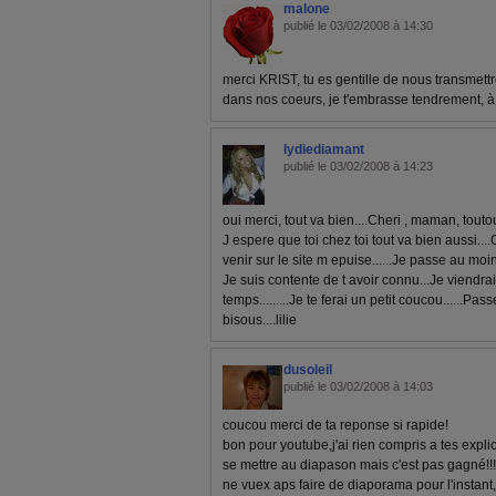
malone
publié le 03/02/2008 à 14:30
merci KRIST, tu es gentille de nous transmettr
dans nos coeurs, je t'embrasse tendrement, à
lydiediamant
publié le 03/02/2008 à 14:23
oui merci, tout va bien....Cheri , maman, toutou.
J espere que toi chez toi tout va bien aussi..
venir sur le site m epuise......Je passe au moin
Je suis contente de t avoir connu...Je viendra
temps.........Je te ferai un petit coucou......P
bisous....lilie
dusoleil
publié le 03/02/2008 à 14:03
coucou merci de ta reponse si rapide!
bon pour youtube,j'ai rien compris a tes explic
se mettre au diapason mais c'est pas gagné!!!
ne vuex aps faire de diaporama pour l'instan