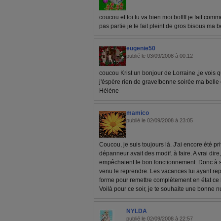
coucou et toi tu va bien moi boffff je fait comm
pas partie je te fait pleint de gros bisous ma
eugenie50
publié le 03/09/2008 à 00:12
coucou Krist un bonjour de Lorraine ,je vois 
j'éspère rien de grave!bonne soirée ma belle
Hélène
mamico
publié le 02/09/2008 à 23:05
Coucou, je suis toujours là. J'ai encore été p
dépanneur avait des modif. à faire. A vrai dire,
empêchaient le bon fonctionnement. Donc à so
venu le reprendre. Les vacances lui ayant repos
forme pour remettre complètement en état ce
Voilà pour ce soir, je te souhaite une bonne nu
NYLDA
publié le 02/09/2008 à 22:57