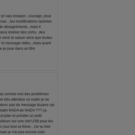
 je vais essayer...courage, pour
dose....les modifications opérées
de désagréments...mais il
e peux insérer des coms...des
ur venir te saluer ainsi que toutes
ur le message vidéo...mais avant
ue je joue dans un film
s tu as comme moi des problèmes
ire très attention ce matin je ne
onc pas de message bizarre car
 ce matin NADA de NADA ??? ça
t jeter et acheter un petit
ailleurs sur une clef USB pour les
ur tout va foirer... j'ai vu hier
mais je n'ai pas encore oser