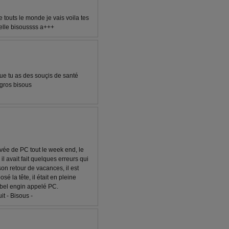
e touts le monde je vais voila tes
 belle bisoussss a+++
que tu as des souçis de santé
 gros bisous
rivée de PC tout le week end, le
 il avait fait quelques erreurs qui
n retour de vacances, il est
é la tête, il était en pleine
 bel engin appelé PC.
it - Bisous -