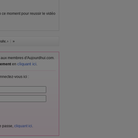
en ce moment pour reussir le vidéo
uiv. ›
»
vés aux membres d'Aujourdhui.com.
cliquant ici
itement
en
.
nnectez-vous ici :
de passe,
cliquant ici
.