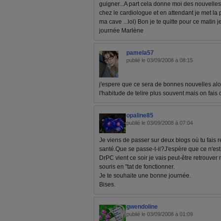
guigner...A part cela donne moi des nouvelles 
chez le cardiologue et en attendant je met la 
ma cave ...lol) Bon je te quitte pour ce matin
journée Marlène
pamela57
publié le 03/09/2008 à 08:15
j'espere que ce sera de bonnes nouvelles alo
l'habitude de telire plus souvent mais on fai
opaline85
publié le 03/09/2008 à 07:04
Je viens de passer sur deux blogs où tu fais 
santé.Que se passe-t-il?J'espère que ce n'est
DrPC vient ce soir je vais peut-être retrouve
souris en "tat de fonctionner.
Je te souhaite une bonne journée.
Bises.
gwendoline
publié le 03/09/2008 à 01:09