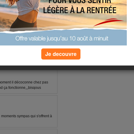
(31) commentaires
uiv. ›
»
Je decouvre
e moment il décoconne chez pas
d ça fonctionne,,,bisqous
e moments sympas qui s'offrent à