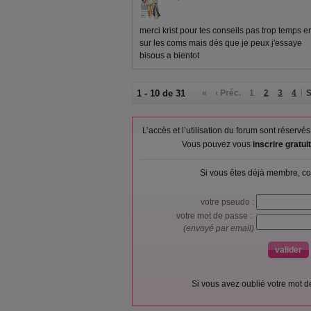
merci krist pour tes conseils pas trop temps 
sur les coms mais dés que je peux j'essaye
bisous a bientot
1 - 10 de 31
«
‹ Préc.
1
2
3
4
S
L’accès et l’utilisation du forum sont réser
Vous pouvez vous
inscrire gratu
Si vous êtes déjà membre, co
votre pseudo :
votre mot de passe :
(envoyé par email)
Si vous avez oublié votre mot 