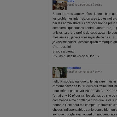
laory
publié le 03/09/2008 à 08:50
Super les messages vidéos...je crois bien que
les problèmes internet...on a eu toutes notre 
par les administrateurs ont occasionné plein 
semblerait que tout est rentré dans l'ordre, j
articles...alors je profite de cette accalmie po
mes amies....je vais m'essayer de ce pas....s
je vais me coiffer...des fois qu'on remarque q
d'horreur...lol
Bisous à bientôt
P.S : as-tu des news de M.Joe....?
adjouffou
publié le 03/09/2008 à 08:48
hello Krist c'est vrai que tu te fais rare mai
d'internet avec ce foutu virus qui traine faut fa
peux même pas ouvrir INCREDIMAIL ??????d
j'en ai env 30 p/jour y.c. les alertes du site
commence à me gonfler je crois que je vais tou
portable juste pour ma compta . je travaille d'
choses indispensables car je pense bien qu'un jo
soir que google avait ouvert un nouveau site 