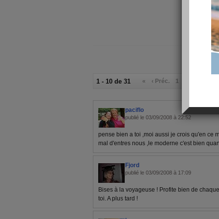
1 - 10 de 31
«
‹ Préc.
1
2
3
4
S
paciflo
publié le 03/09/2008 à 22:52
pense bien a toi ,moi aussi je crois qu'en c
mal d'entres nous ,le moderne c'est bien quan
Fjord
publié le 03/09/2008 à 17:09
Bises à la voyageuse ! Profite bien de chaqu
toi. A plus tard !