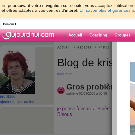
En poursuivant votre navigation sur ce site, vous acceptez l'utilisati
et offres adaptés à vos centres d'intérêt.
En savoir plus et gérer ces 
Bonjour !
Accueil
Coaching
Groupes
Accueil
>
espaces
>
krist31
> Gros problè
Blog de krist31
aide blog
Gros problème ave
publié le 01/09/2008 à 00:38
profil
blog
ajouter de vos amies
e pense à vous. J'espère que demai
j
Bisous