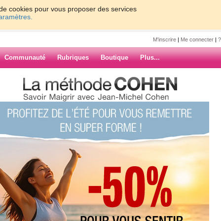
on de cookies pour vous proposer des services
paramètres.
M'inscrire
|
Me connecter
|
?
Communauté
Rubriques
Boutique
Plus...
me avec Internet
c Internet
n tout sera OK
ARCHIVES