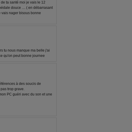
de ta santé moi je vais le 12
pédale douce .... ( en débarrasant
 je vais nager bisous bonne
rs tu nous manque ma belle j'ai
s ce qu'on peut bonne journee
références à des soucis de
 pas trop grave.
r mon PC guéri avec du son et une