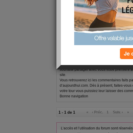
1 - 1 de 1
«
‹ Préc.
1
Suiv. ›
»
equipe-aujourdhuicom
publié le 26/06/2011 à 12:52
Je 
Félicitation,
Vous venez d’écrire votre premier article! To
souhaite partager avec vous votre première
site.
Vous retrouverez ici les commentaires faits p
d’aujourdhui.com. Dès à présent, faites-vous
votre tour vous puissiez leur laisser des comm
Bonne navigation
1 - 1 de 1
«
‹ Préc.
1
Suiv. ›
»
L’accès et l’utilisation du forum sont réser