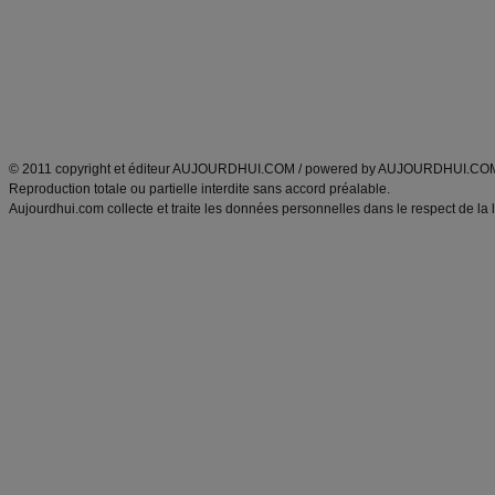
produits minceur
Recette poulet
Tags
:
ventre plat
|
maigrir des fesses
|
abdominaux
|
régime américain
|
régime mayo
|
Découvrez aussi
:
exercices abdominaux
|
recette wok
|
ANXA Partenaires
:
Recette
de cuisine |
Recette cuisine
|
© 2011 copyright et éditeur AUJOURDHUI.COM / powered by AUJOURDHUI.CO
Reproduction totale ou partielle interdite sans accord préalable.
Aujourdhui.com collecte et traite les données personnelles dans le respect de la 