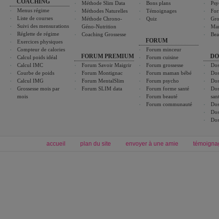
COACHING
Méthode Slim Data
Bons plans
Psy
Menus régime
Méthodes Naturelles
Témoignages
For
Liste de courses
Méthode Chrono-
Quiz
Gro
Suivi des mensurations
Géno-Nutrition
Ma
Réglette de régime
Coaching Grossesse
Bea
FORUM
Exercices physiques
Compteur de calories
Forum minceur
FORUM PREMIUM
DO
Calcul poids idéal
Forum cuisine
Calcul IMC
Forum Savoir Maigrir
Forum grossesse
Dos
Courbe de poids
Forum Montignac
Forum maman bébé
Dos
Calcul IMG
Forum MentalSlim
Forum psycho
Dos
Grossesse mois par
Forum SLIM data
Forum forme santé
Dos
mois
Forum beauté
san
Forum communauté
Dos
Dos
Dos
accueil
plan du site
envoyer à une amie
témoigna
Forum minceur
Forum cuisine
Commencer un régime
boissons, vins et cocktails
Alimentation équilibrée et nutrition
astuces et bons plans
Minceur
Recette cuisine
exercices physiques
recette facile