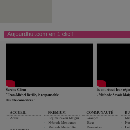
Aujourdhui.com en 1 clic !
Service Client
ils ont réussi leur rég
"Jean-Michel Berille, le responsable
- Méthode Savoir Maig
des télé-conseillers."
ACCUEIL
PREMIUM
COMMUNAUTÉ
RU
Accueil
Régime Savoir Maigrir
Groupes
Min
Méthode Montignac
Blogs
Nut
Méthode MentalSlim
Rencontres
Cui