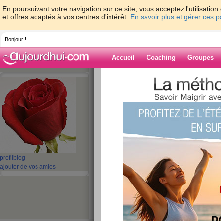
En poursuivant votre navigation sur ce site, vous acceptez l'utilisati
et offres adaptés à vos centres d'intérêt.
En savoir plus et gérer ces 
Bonjour !
Accueil
Coaching
Groupes
Accueil
>
espaces
>
koukiz8
> Je m’appel
Blog de koukiz8
aide blog
Je m’appelle marie
publié le 26/06/2011 à 12:52
profil
blog
ajouter de vos amies
Je m’appelle marie j'ai 21 ans je souhaite profi
pour avoir une meilleure hygiène de vie :)