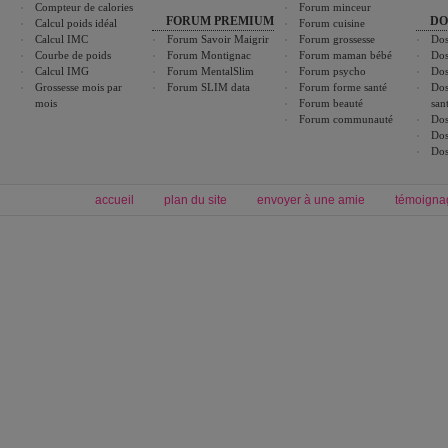
Compteur de calories
Forum minceur
FORUM PREMIUM
DO
Calcul poids idéal
Forum cuisine
Calcul IMC
Forum Savoir Maigrir
Forum grossesse
Dos
Courbe de poids
Forum Montignac
Forum maman bébé
Dos
Calcul IMG
Forum MentalSlim
Forum psycho
Dos
Grossesse mois par
Forum SLIM data
Forum forme santé
Dos
mois
Forum beauté
san
Forum communauté
Dos
Dos
Dos
accueil
plan du site
envoyer à une amie
témoigna
Forum minceur
Forum cuisine
Commencer un régime
boissons, vins et cocktails
Alimentation équilibrée et nutrition
astuces et bons plans
Minceur
Recette cuisine
exercices physiques
recette facile
produits minceur
Recette poulet
Tags
:
ventre plat
|
maigrir des fesses
|
abdominaux
|
régime américain
|
régime mayo
|
Découvrez aussi
:
exercices abdominaux
|
recette wok
|