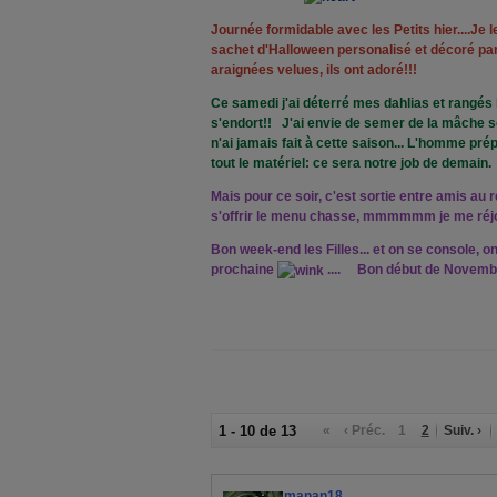
Journée formidable avec les Petits hier....Je l
sachet d'Halloween personalisé et décoré par
araignées velues, ils ont adoré!!!
Ce samedi j'ai déterré mes dahlias et rangés 
s'endort!! J'ai envie de semer de la mâche sou
n'ai jamais fait à cette saison... L'homme prép
tout le matériel: ce sera notre job de demain.
Mais pour ce soir, c'est sortie entre amis au r
s'offrir le menu chasse, mmmmmm je me réj
Bon week-end les Filles... et on se console, on
prochaine
.... Bon début de Novemb
1 - 10 de 13
«
‹ Préc.
1
2
Suiv. ›
manan18