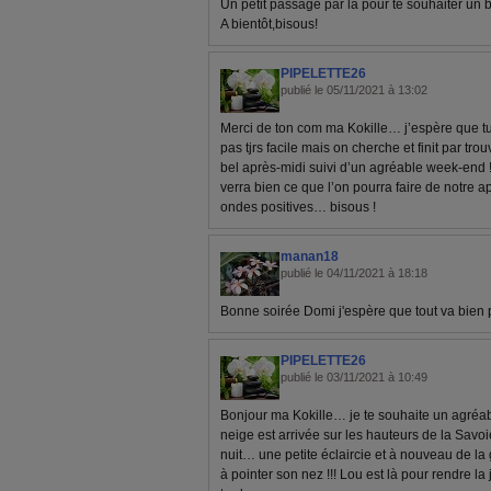
Un petit passage par là pour te souhaiter un
A bientôt,bisous!
PIPELETTE26
publié le 05/11/2021 à 13:02
Merci de ton com ma Kokille… j’espère que tu
pas tjrs facile mais on cherche et finit par trou
bel après-midi suivi d’un agréable week-end ! 
verra bien ce que l’on pourra faire de notre ap
ondes positives… bisous !
manan18
publié le 04/11/2021 à 18:18
Bonne soirée Domi j'espère que tout va bien p
PIPELETTE26
publié le 03/11/2021 à 10:49
Bonjour ma Kokille… je te souhaite un agréab
neige est arrivée sur les hauteurs de la Savoie
nuit… une petite éclaircie et à nouveau de la
à pointer son nez !!! Lou est là pour rendre la