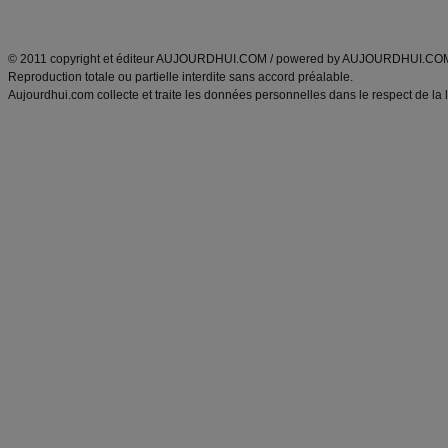
ANXA Partenaires
:
Recette
de cuisine |
Recette cuisine
|
© 2011 copyright et éditeur AUJOURDHUI.COM / powered by AUJOURDHUI.CO
Reproduction totale ou partielle interdite sans accord préalable.
Aujourdhui.com collecte et traite les données personnelles dans le respect de la 