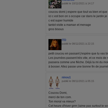
publié le 10/11/2021 à 14:17
coucou domi j espere que tout va bien et que 
ici c est bon on s occupe car dans le jardin j
c est super humide
tantot visite a maman et menage
gros bisous
ITD
publié le 08/11/2021 à 22:15
petit coucou en passant j'espère que tu vas b
Les journées passent très vite, et ce mois de n
passera comme une flèche. Déjà la mi du moi
à bosser. Allez passe une bonne fin de journ
ninou1
publié le 08/11/2021 à 05:15
Coucou Domi,
merci de ton com.
Ton moral va mieux?
Cet heure d'hiver grrrr j'aime pas surtout le soi