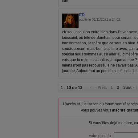
tard
ITD
publié le 01/11/2021 à 14:02
>Kikou, et oui on entre bien dans l'hiver ave
toussaint, ou fête de Samhain pour certain, 
transformation, j'espère que ce sera en bien.
soucis person, mais bon faut faire avec, ça ir
spécial nous sommes aussi aller au cimetière
vois que tu retire tes dahlias chaque année 
miens n'ont pas repoussé, je ne savais pas. A
journée; Aujourdhui un peu de soleil, cela fai
1 - 10 de 13
«
‹ Préc.
1
2
Suiv. ›
L’accès et l’utilisation du forum sont réser
Vous pouvez vous
inscrire gratu
Si vous êtes déjà membre, co
votre pseudo :