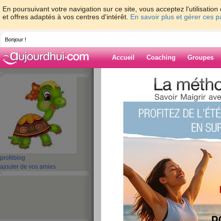
En poursuivant votre navigation sur ce site, vous acceptez l'utilisati
et offres adaptés à vos centres d'intérêt.
En savoir plus et gérer ces 
Bonjour !
Accueil
Coaching
Groupes
Accueil
>
espaces
>
kokille
> l'heure d'hiver
Blog de kokille
aide blog
l'heure d'hiver........
publié le 30/10/2021 à 16:41
profil
blog
ajouter de vos amies