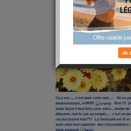
Je 
Ca y est...... c'est pour cette nuit....: On va
paaaaaaaaaas, sniffffff
Bon !!!! je 
toute façon il faut faire avec alors... inutile 
déjeuner, nuit le soir au souper.... c'est un pe
racourcissent non??? La Toussaint est là et
avec mon mari apporter des chrysantèmes: un
nous souvenir