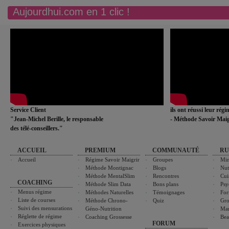
Aujourdhui.com en 1 clic !
Service Client
ils ont réussi leur rég
"Jean-Michel Berille, le responsable
- Méthode Savoir Maig
des télé-conseillers."
ACCUEIL
PREMIUM
COMMUNAUTÉ
RU
Accueil
Régime Savoir Maigrir
Groupes
Min
Méthode Montignac
Blogs
Nut
Méthode MentalSlim
Rencontres
Cui
COACHING
Méthode Slim Data
Bons plans
Psy
Menus régime
Méthodes Naturelles
Témoignages
For
Liste de courses
Méthode Chrono-
Quiz
Gro
Suivi des mensurations
Géno-Nutrition
Ma
Réglette de régime
Coaching Grossesse
Bea
FORUM
Exercices physiques