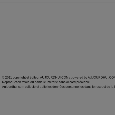
Forum minceur
Forum cuisine
Commencer un régime
boissons, vins et cocktails
Alimentation équilibrée et nutrition
astuces et bons plans
Minceur
Recette cuisine
exercices physiques
recette facile
produits minceur
Recette poulet
Tags
:
ventre plat
|
maigrir des fesses
|
abdominaux
|
régime américain
|
régime mayo
|
Découvrez aussi
:
exercices abdominaux
|
recette wok
|
ANXA Partenaires
:
Recette
de cuisine |
Recette cuisine
|
© 2011 copyright et éditeur AUJOURDHUI.COM / powered by AUJOURDHUI.CO
Reproduction totale ou partielle interdite sans accord préalable.
Aujourdhui.com collecte et traite les données personnelles dans le respect de la 