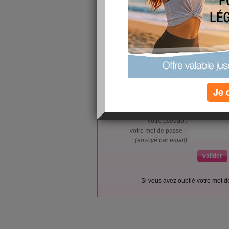
kissssssssssssss
L’accès et l’utilisation du forum sont réser
Vous pouvez vous
inscrire gratu
Je 
Si vous êtes déjà membre, co
votre pseudo :
votre mot de passe :
(envoyé par email)
Si vous avez oublié votre mot 