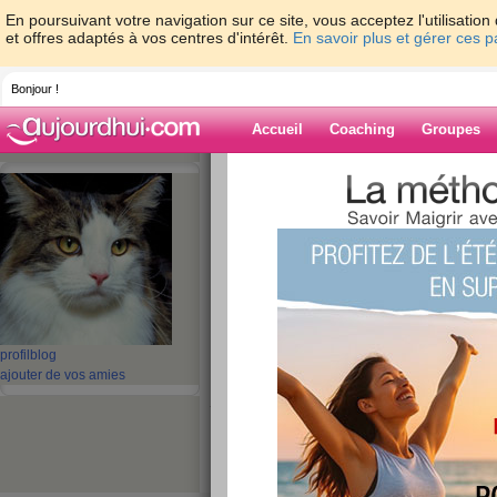
En poursuivant votre navigation sur ce site, vous acceptez l'utilisati
et offres adaptés à vos centres d'intérêt.
En savoir plus et gérer ces 
Bonjour !
Accueil
Coaching
Groupes
Accueil
>
espaces
>
kikou51
> bonne nou
Blog de kikou51
aide blog
bonne nouvelle
publié le 31/10/2008 à 15:27
profil
blog
ajouter de vos amies
je revient la semaine prochaine je vais retrouve
super contente les filles là comme vous le voyez
voisine merci a elle sinn koi de 9 par chez vous 
mais bon je ne m en fait pas je vais reprendre ca
gros kissssssssssssssssssssssss et a bientot e