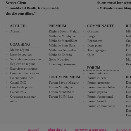
Service Client
ils ont réussi leur rég
"Jean-Michel Berille, le responsable
- Méthode Savoir Maig
des télé-conseillers."
ACCUEIL
PREMIUM
COMMUNAUTÉ
RU
Accueil
Régime Savoir Maigrir
Groupes
Min
Méthode Montignac
Blogs
Nut
Méthode MentalSlim
Rencontres
Cui
COACHING
Méthode Slim Data
Bons plans
Psy
Menus régime
Méthodes Naturelles
Témoignages
For
Liste de courses
Méthode Chrono-
Quiz
Gro
Suivi des mensurations
Géno-Nutrition
Ma
Réglette de régime
Coaching Grossesse
Bea
FORUM
Exercices physiques
Compteur de calories
Forum minceur
FORUM PREMIUM
DO
Calcul poids idéal
Forum cuisine
Calcul IMC
Forum Savoir Maigrir
Forum grossesse
Dos
Courbe de poids
Forum Montignac
Forum maman bébé
Dos
Calcul IMG
Forum MentalSlim
Forum psycho
Dos
Grossesse mois par
Forum SLIM data
Forum forme santé
Dos
mois
Forum beauté
san
Forum communauté
Dos
Dos
Dos
accueil
plan du site
envoyer à une amie
témoigna