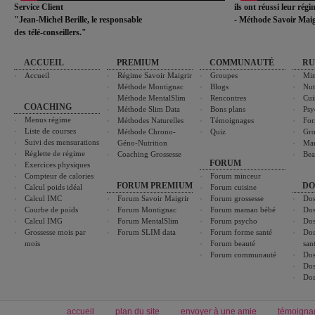
Service Client
ils ont réussi leur rég
"Jean-Michel Berille, le responsable
- Méthode Savoir Maig
des télé-conseillers."
ACCUEIL
PREMIUM
COMMUNAUTÉ
RU
Accueil
Régime Savoir Maigrir
Groupes
Min
Méthode Montignac
Blogs
Nut
Méthode MentalSlim
Rencontres
Cui
COACHING
Méthode Slim Data
Bons plans
Psy
Menus régime
Méthodes Naturelles
Témoignages
For
Liste de courses
Méthode Chrono-
Quiz
Gro
Suivi des mensurations
Géno-Nutrition
Ma
Réglette de régime
Coaching Grossesse
Bea
FORUM
Exercices physiques
Compteur de calories
Forum minceur
FORUM PREMIUM
DO
Calcul poids idéal
Forum cuisine
Calcul IMC
Forum Savoir Maigrir
Forum grossesse
Dos
Courbe de poids
Forum Montignac
Forum maman bébé
Dos
Calcul IMG
Forum MentalSlim
Forum psycho
Dos
Grossesse mois par
Forum SLIM data
Forum forme santé
Dos
mois
Forum beauté
san
Forum communauté
Dos
Dos
Dos
accueil
plan du site
envoyer à une amie
témoigna