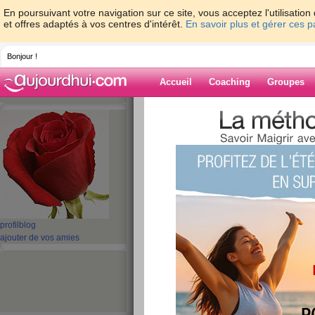
En poursuivant votre navigation sur ce site, vous acceptez l'utilisati
et offres adaptés à vos centres d'intérêt.
En savoir plus et gérer ces 
Bonjour !
Accueil
Coaching
Groupes
Accueil
>
espaces
>
kiki54
> deprime
Blog de kiki54
aide blog
deprime
publié le 15/10/2007 à 01:09
profil
blog
ajouter de vos amies
a cette date, cela fait 3 ou 4 jour, que je ne sui
moment , j'ai un tres gros ras le bol de tout, j
enve de pleurer, mais bon, ca ne servirai a rien
la, mais ca devrais quand meme me faire un peu d
efforts jusqu'a maintenant acquis vont s'envoler.