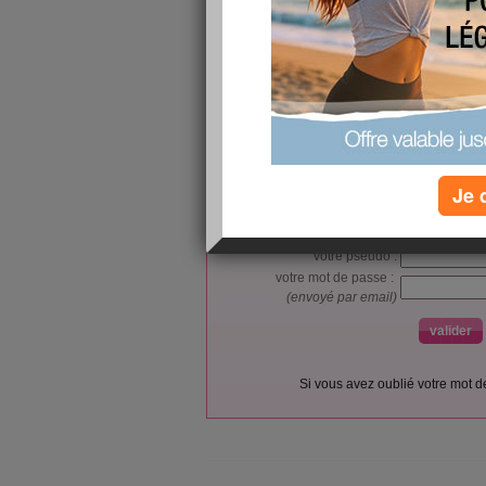
les bureaucrates, sont vraiment des m....
L’accès et l’utilisation du forum sont réser
Vous pouvez vous
inscrire gratu
Je 
Si vous êtes déjà membre, co
votre pseudo :
votre mot de passe :
(envoyé par email)
Si vous avez oublié votre mot 