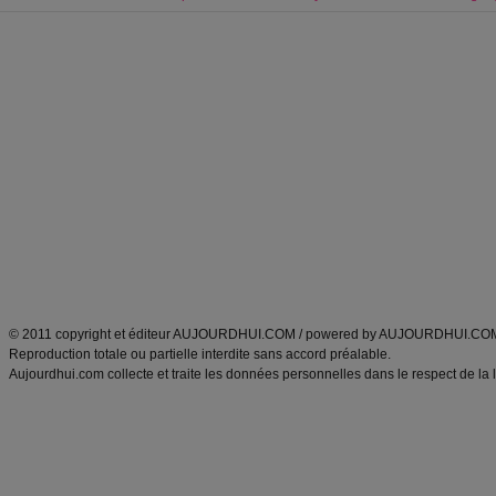
Forum minceur
Forum cuisine
Commencer un régime
boissons, vins et cocktails
Alimentation équilibrée et nutrition
astuces et bons plans
Minceur
Recette cuisine
exercices physiques
recette facile
produits minceur
Recette poulet
Tags
:
ventre plat
|
maigrir des fesses
|
abdominaux
|
régime américain
|
régime mayo
|
Découvrez aussi
:
exercices abdominaux
|
recette wok
|
ANXA Partenaires
:
Recette
de cuisine |
Recette cuisine
|
© 2011 copyright et éditeur AUJOURDHUI.COM / powered by AUJOURDHUI.CO
Reproduction totale ou partielle interdite sans accord préalable.
Aujourdhui.com collecte et traite les données personnelles dans le respect de la 