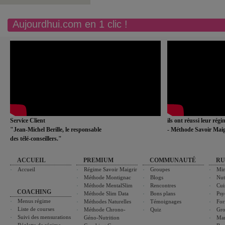
Aujourdhui.com en 1 clic !
Service Client
ils ont réussi leur rég
"Jean-Michel Berille, le responsable
- Méthode Savoir Maig
des télé-conseillers."
ACCUEIL
PREMIUM
COMMUNAUTÉ
RU
Accueil
Régime Savoir Maigrir
Groupes
Min
Méthode Montignac
Blogs
Nut
Méthode MentalSlim
Rencontres
Cui
COACHING
Méthode Slim Data
Bons plans
Psy
Menus régime
Méthodes Naturelles
Témoignages
For
Liste de courses
Méthode Chrono-
Quiz
Gro
Suivi des mensurations
Géno-Nutrition
Ma