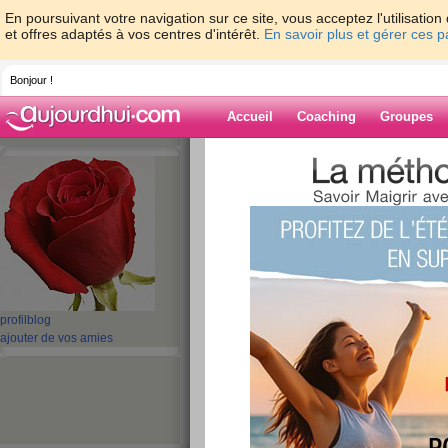
En poursuivant votre navigation sur ce site, vous acceptez l'utilisati
et offres adaptés à vos centres d'intérêt.
En savoir plus et gérer ces 
Bonjour !
Accueil
Coaching
Groupes
Accueil
>
espaces
>
kiki54
> bjr. Repas d
Blog de kiki54
aide blog
bjr. Repas de merc
publié le 22/01/2009 à 00:18
profil
blog
ajouter de vos amies
pas encore ca, mais je commence a maitrisé. (
bisous a toutes