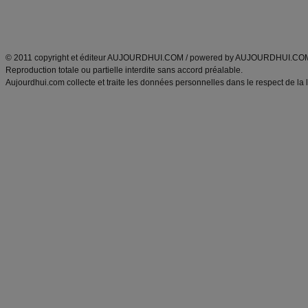
Découvrez aussi
:
exercices abdominaux
|
recette wok
|
ANXA Partenaires
:
Recette
de cuisine |
Recette cuisine
|
© 2011 copyright et éditeur AUJOURDHUI.COM / powered by AUJOURDHUI.CO
Reproduction totale ou partielle interdite sans accord préalable.
Aujourdhui.com collecte et traite les données personnelles dans le respect de la 