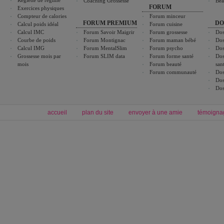
Réglette de régime
Coaching Grossesse
Bea
FORUM
Exercices physiques
Compteur de calories
Forum minceur
FORUM PREMIUM
DO
Calcul poids idéal
Forum cuisine
Calcul IMC
Forum Savoir Maigrir
Forum grossesse
Dos
Courbe de poids
Forum Montignac
Forum maman bébé
Dos
Calcul IMG
Forum MentalSlim
Forum psycho
Dos
Grossesse mois par
Forum SLIM data
Forum forme santé
Dos
mois
Forum beauté
san
Forum communauté
Dos
Dos
Dos
accueil
plan du site
envoyer à une amie
témoigna
Forum minceur
Forum cuisine
Commencer un régime
boissons, vins et cocktails
Alimentation équilibrée et nutrition
astuces et bons plans
Minceur
Recette cuisine
exercices physiques
recette facile
produits minceur
Recette poulet
Tags
:
ventre plat
|
maigrir des fesses
|
abdominaux
|
régime américain
|
régime mayo
|