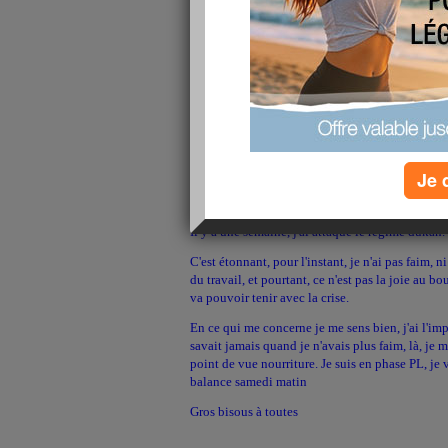
Je 
Il y a une semaine, j'ai attaqué le régime dukan.
C'est étonnant, pour l'instant, je n'ai pas faim, n
du travail, et pourtant, ce n'est pas la joie au bo
va pouvoir tenir avec la crise.
En ce qui me concerne je me sens bien, j'ai l'im
savait jamais quand je n'avais plus faim, là, je 
point de vue nourriture. Je suis en phase PL, je ve
balance samedi matin
Gros bisous à toutes