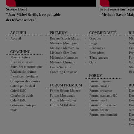
Service Client
ils ont réussi leur rég
"Jean-Michel Berille, le responsable
- Méthode Savoir Maig
des télé-conseillers."
ACCUEIL
PREMIUM
COMMUNAUTÉ
RU
Accueil
Régime Savoir Maigrir
Groupes
Min
Méthode Montignac
Blogs
Nut
Méthode MentalSlim
Rencontres
Cui
COACHING
Méthode Slim Data
Bons plans
Psy
Menus régime
Méthodes Naturelles
Témoignages
For
Liste de courses
Méthode Chrono-
Quiz
Gro
Suivi des mensurations
Géno-Nutrition
Ma
Réglette de régime
Coaching Grossesse
Bea
FORUM
Exercices physiques
Compteur de calories
Forum minceur
FORUM PREMIUM
DO
Calcul poids idéal
Forum cuisine
Calcul IMC
Forum Savoir Maigrir
Forum grossesse
Dos
Courbe de poids
Forum Montignac
Forum maman bébé
Dos
Calcul IMG
Forum MentalSlim
Forum psycho
Dos
Grossesse mois par
Forum SLIM data
Forum forme santé
Dos
mois
Forum beauté
san
Forum communauté
Dos
Dos
Dos