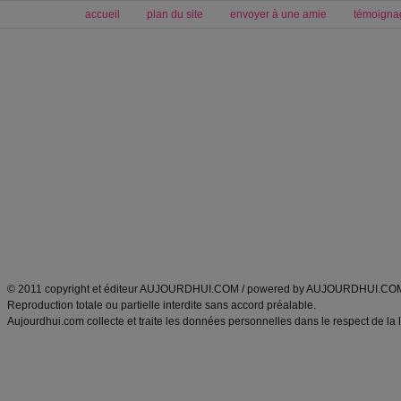
accueil
plan du site
envoyer à une amie
témoigna
Forum minceur
Forum cuisine
Commencer un régime
boissons, vins et cocktails
Alimentation équilibrée et nutrition
astuces et bons plans
Minceur
Recette cuisine
exercices physiques
recette facile
produits minceur
Recette poulet
Tags
:
ventre plat
|
maigrir des fesses
|
abdominaux
|
régime américain
|
régime mayo
|
Découvrez aussi
:
exercices abdominaux
|
recette wok
|
ANXA Partenaires
:
Recette
de cuisine |
Recette cuisine
|
© 2011 copyright et éditeur AUJOURDHUI.COM / powered by AUJOURDHUI.CO
Reproduction totale ou partielle interdite sans accord préalable.
Aujourdhui.com collecte et traite les données personnelles dans le respect de la 