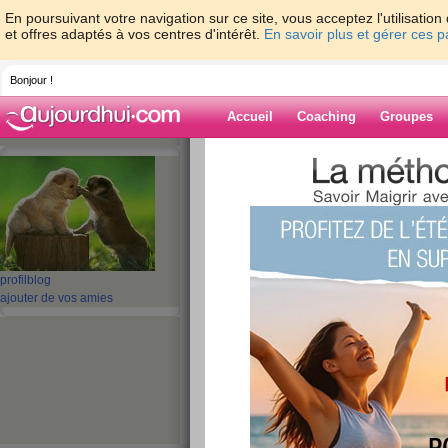
En poursuivant votre navigation sur ce site, vous acceptez l'utilisati
et offres adaptés à vos centres d'intérêt.
En savoir plus et gérer ces 
Bonjour !
Accueil
Coaching
Groupes
Accueil
>
espaces
>
kiki1964
> Bonne se
Blog de kiki196
aide blog
profil
blog
Bonne semaine
ajouter de vos amies
publié le 02/03/2009 à 21:43