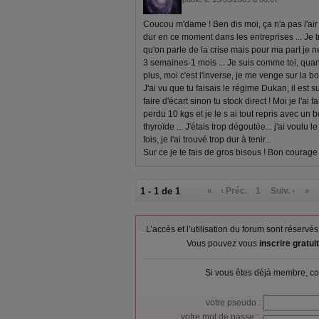
Coucou m'dame ! Ben dis moi, ça n'a pas l'air d'
dur en ce moment dans les entreprises ... Je 
qu'on parle de la crise mais pour ma part je 
3 semaines-1 mois ... Je suis comme toi, qua
plus, moi c'est l'inverse, je me venge sur la bou
J'ai vu que tu faisais le régime Dukan, il est s
faire d'écart sinon tu stock direct ! Moi je l'ai 
perdu 10 kgs et je le s ai tout repris avec un 
thyroïde ... J'étais trop dégoutée... j'ai voulu 
fois, je l'ai trouvé trop dur à tenir...
Sur ce je te fais de gros bisous ! Bon courage 
1 - 1 de 1
«
‹ Préc.
1
Suiv. ›
»
L’accès et l’utilisation du forum sont réser
Vous pouvez vous
inscrire gratu
Si vous êtes déjà membre, co
votre pseudo :
votre mot de passe :