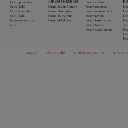
FORUM PREMIUM
DO
Calcul poids idéal
Forum cuisine
Calcul IMC
Forum Savoir Maigrir
Forum grossesse
Dos
Courbe de poids
Forum Montignac
Forum maman bébé
Dos
Calcul IMG
Forum MentalSlim
Forum psycho
Dos
Grossesse mois par
Forum SLIM data
Forum forme santé
Dos
mois
Forum beauté
san
Forum communauté
Dos
Dos
Dos
accueil
plan du site
envoyer à une amie
témoigna
Forum minceur
Forum cuisine
Commencer un régime
boissons, vins et cocktails
Alimentation équilibrée et nutrition
astuces et bons plans
Minceur
Recette cuisine
exercices physiques
recette facile
produits minceur
Recette poulet
Tags
:
ventre plat
|
maigrir des fesses
|
abdominaux
|
régime américain
|
régime mayo
|
Découvrez aussi
:
exercices abdominaux
|
recette wok
|