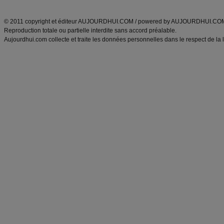
ANXA Partenaires
:
Recette
de cuisine |
Recette cuisine
|
© 2011 copyright et éditeur AUJOURDHUI.COM / powered by AUJOURDHUI.CO
Reproduction totale ou partielle interdite sans accord préalable.
Aujourdhui.com collecte et traite les données personnelles dans le respect de la 