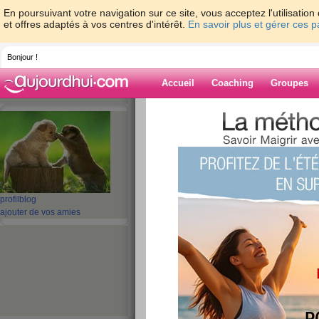
En poursuivant votre navigation sur ce site, vous acceptez l'utilisati
et offres adaptés à vos centres d'intérêt.
En savoir plus et gérer ces 
Bonjour !
Accueil
Coaching
Groupes
Accueil
>
espaces
>
kiki1964
> Encore un
chapeaux de roues
Blog de kiki196
aide blog
profil
blog
Encore une semai
ajouter de vos amies
sur les chapeaux 
publié le 09/03/2009 à 21:27