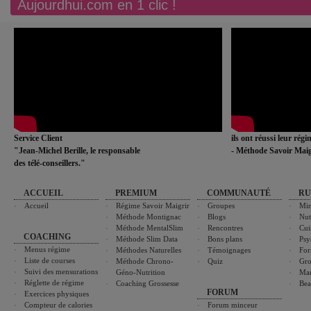
Aujourdhui.com en 1 clic !
Service Client
ils ont réussi leur rég
"Jean-Michel Berille, le responsable
- Méthode Savoir Maig
des télé-conseillers."
ACCUEIL
PREMIUM
COMMUNAUTÉ
RU
Accueil
Régime Savoir Maigrir
Groupes
Min
Méthode Montignac
Blogs
Nut
Méthode MentalSlim
Rencontres
Cui
COACHING
Méthode Slim Data
Bons plans
Psy
Menus régime
Méthodes Naturelles
Témoignages
For
Liste de courses
Méthode Chrono-
Quiz
Gro
Suivi des mensurations
Géno-Nutrition
Ma
Réglette de régime
Coaching Grossesse
Bea
FORUM
Exercices physiques
Compteur de calories
Forum minceur