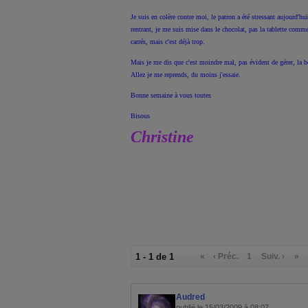
Je suis en colère contre moi, le patron a été stressant aujourd'hui
rentrant, je me suis mise dans le chocolat, pas la tablette comme
carrés, mais c'est déjà trop.
Mais je me dis que c'est moindre mal, pas évident de gérer, la b
Allez je me reprends, du moins j'essaie.
Bonne semaine à vous toutes
Bisous
Christine
1 - 1 de 1
«
‹ Préc.
1
Suiv. ›
»
Audred
publié le 15/03/2009 à 08:07