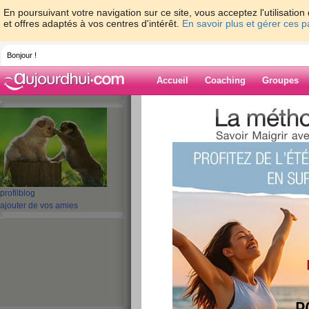
En poursuivant votre navigation sur ce site, vous acceptez l'utilisati
et offres adaptés à vos centres d'intérêt.
En savoir plus et gérer ces 
Bonjour !
Accueil
Coaching
Groupes
Accueil
>
espaces
>
kiki1964
> Quelle jo
Blog de kiki196
aide blog
profil
blog
Quelle journée
ajouter de vos amies
publié le 29/08/2008 à 21:06
Mon article d'hier a tout simplement disparu de
soir, il y était encore, va savoir, les mystères
Aujourd'hui, c'était mon anniversai
Au boulot, tous les mecs de l'atel
souhaiter, c'était sympa.