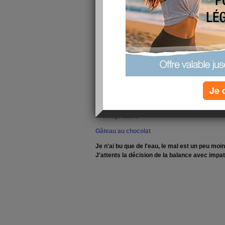
Un anniversaire s'est interressan
le repas au restaurant et le gâtea
kilos, on verra bien demain sur la
pas un miracle, on verra
.
Le menu :
Gateau de foie de volaille et sa sauce tomate
Salade composée (riz, thon...)
Je 
Cuisses de grenouilles
Fromage blanc
Gâteau au chocolat
Je n'ai bu que de l'eau, le mal est un peu mo
J'attents la décision de la balance avec impa