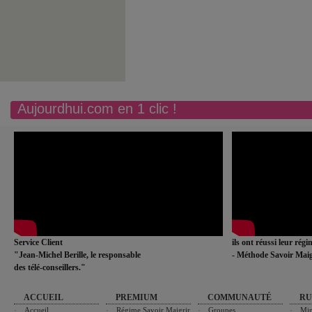
Aujourdhui.com en 1 clic !
Service Client
ils ont réussi leur rég
"Jean-Michel Berille, le responsable
- Méthode Savoir Maig
des télé-conseillers."
ACCUEIL
PREMIUM
COMMUNAUTÉ
RU
Accueil
Régime Savoir Maigrir
Groupes
Min