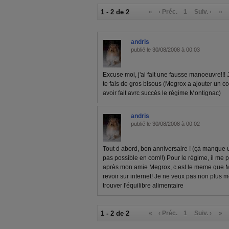
1 - 2 de 2
«
‹ Préc.
1
Suiv. ›
»
andris
publié le 30/08/2008 à 00:03
Excuse moi, j'ai fait une fausse manoeuvre!!! 
te fais de gros bisous (Megrox a ajouter un c
avoir fait avrc succès le régime Montignac)
andris
publié le 30/08/2008 à 00:02
Tout d abord, bon anniversaire ! (çà manque 
pas possible en com!!) Pour le régime, il me p
après mon amie Megrox, c est le meme que Mo
revoir sur internet! Je ne veux pas non plus m
trouver l'équilibre alimentaire
1 - 2 de 2
«
‹ Préc.
1
Suiv. ›
»