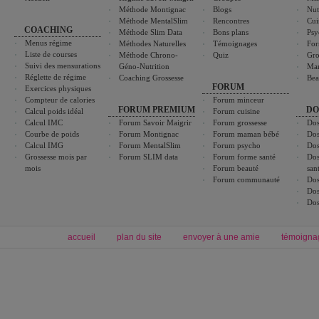
Méthode Montignac
Blogs
Nut
Méthode MentalSlim
Rencontres
Cui
COACHING
Méthode Slim Data
Bons plans
Psy
Menus régime
Méthodes Naturelles
Témoignages
For
Liste de courses
Méthode Chrono-
Quiz
Gro
Suivi des mensurations
Géno-Nutrition
Ma
Réglette de régime
Coaching Grossesse
Bea
FORUM
Exercices physiques
Compteur de calories
Forum minceur
FORUM PREMIUM
DO
Calcul poids idéal
Forum cuisine
Calcul IMC
Forum Savoir Maigrir
Forum grossesse
Dos
Courbe de poids
Forum Montignac
Forum maman bébé
Dos
Calcul IMG
Forum MentalSlim
Forum psycho
Dos
Grossesse mois par
Forum SLIM data
Forum forme santé
Dos
mois
Forum beauté
san
Forum communauté
Dos
Dos
Dos
accueil
plan du site
envoyer à une amie
témoigna
Forum minceur
Forum cuisine
Commencer un régime
boissons, vins et cocktails
Alimentation équilibrée et nutrition
astuces et bons plans