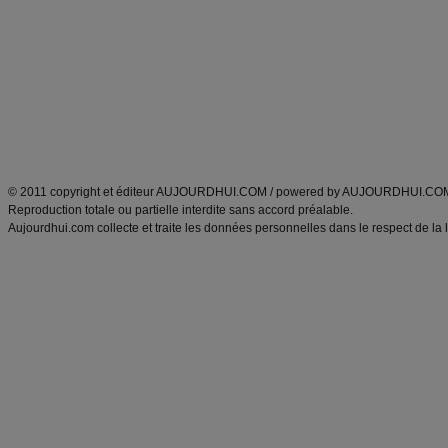
Minceur
Recette cuisine
exercices physiques
recette facile
produits minceur
Recette poulet
Tags
:
ventre plat
|
maigrir des fesses
|
abdominaux
|
régime américain
|
régime mayo
|
Découvrez aussi
:
exercices abdominaux
|
recette wok
|
ANXA Partenaires
:
Recette
de cuisine |
Recette cuisine
|
© 2011 copyright et éditeur AUJOURDHUI.COM / powered by AUJOURDHUI.CO
Reproduction totale ou partielle interdite sans accord préalable.
Aujourdhui.com collecte et traite les données personnelles dans le respect de la 