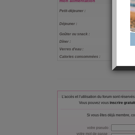
mon alimentation
cafe noir lp
Petit-déjeuner :
brioche
lapin a la m
Déjeuner :
de fromage
Goûter ou snack :
rien
Dîner :
salade de riz 
Verres d'eau :
6
Calories consommées :
0 kcal
L’accès et l’utilisation du forum sont réser
Vous pouvez vous
inscrire gratu
Si vous êtes déjà membre, co
votre pseudo :
votre mot de passe :