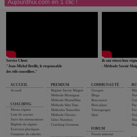
Aujourdhui.com en 1 clic !
Service Client
ils ont réussi leur rég
"Jean-Michel Berille, le responsable
- Méthode Savoir Maig
des télé-conseillers."
ACCUEIL
PREMIUM
COMMUNAUTÉ
RU
Accueil
Régime Savoir Maigrir
Groupes
Min
Méthode Montignac
Blogs
Nut
Méthode MentalSlim
Rencontres
Cui
COACHING
Méthode Slim Data
Bons plans
Psy
Menus régime
Méthodes Naturelles
Témoignages
For
Liste de courses
Méthode Chrono-
Quiz
Gro
Suivi des mensurations
Géno-Nutrition
Ma
Réglette de régime
Coaching Grossesse
Bea
FORUM
Exercices physiques
Compteur de calories
Forum minceur