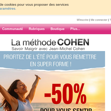
on de cookies pour vous proposer des services
paramètres.
M'inscrire
|
Me connecter
|
?
Communauté
Rubriques
Boutique
Plus...
persévérence,
érence,
'est pas la grande forme mais bon
nou nadia ,je leurs passe un petit
je vais quand-meme continuer a le
ARCHIVES
e fois bisous ,mes amies