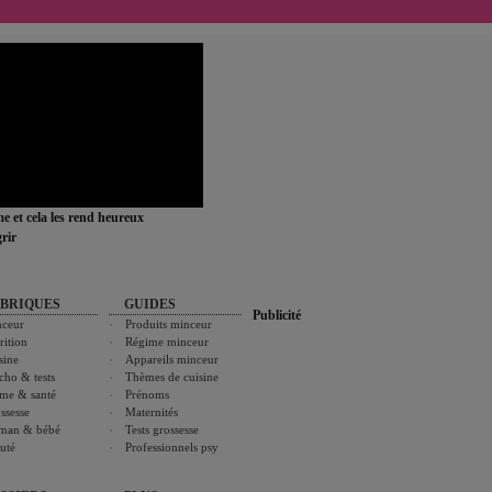
ime et cela les rend heureux
rir
BRIQUES
GUIDES
Publicité
ceur
Produits minceur
rition
Régime minceur
sine
Appareils minceur
cho & tests
Thèmes de cuisine
me & santé
Prénoms
ssesse
Maternités
man & bébé
Tests grossesse
uté
Professionnels psy