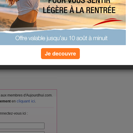
s orange pressée+2 tranches de
outarde 2 tranches pain morceau
,un petit suisse
Je decouvre
(0) commentaires
vés aux membres d'Aujourdhui.com.
cliquant ici
itement
en
.
nnectez-vous ici :