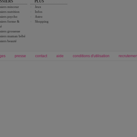
SSIERS
PLUS
siers minceur
Jeux
siers nutrition
Infos
siers psycho
Astro
siers forme &
Shopping
té
siers grossesse
siers maman bébé
siers beauté
ges
presse
contact
aide
conditions d'utilisation
recrutemen
Forum grossesse et bébé
Forum psychologie
envie de bébé et de devenir maman
développement personnel et spiritua
accouchement et naissance de bébé
couple et sexualité
Grossesse et femme enceinte
Psychologie
symptome grossesse
intelligence et test de qi
calendrier de grossesse
test qi
régime protéiné
|
maigrir du ventre
|