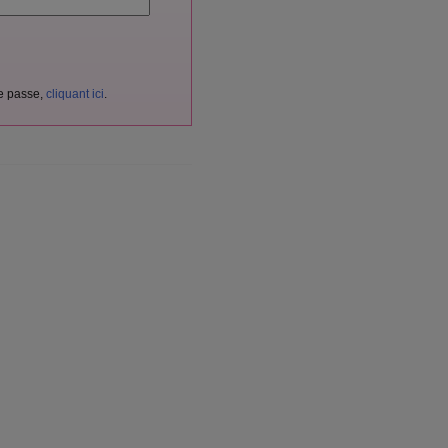
de passe,
cliquant ici
.