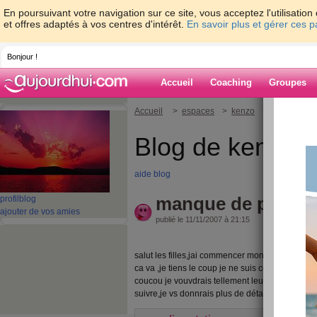
En poursuivant votre navigation sur ce site, vous acceptez l'utilisati
et offres adaptés à vos centres d'intérêt.
En savoir plus et gérer ces 
Bonjour !
Accueil
Coaching
Groupes
Accueil
>
espaces
>
kenzo
> manque de 
Blog de kenzo
aide blog
manque de persév
profil
blog
ajouter de vos amies
publié le 11/11/2007 à 21:15
salut les filles,jai commencer mon regime ,ce n
ca va ,je tiens le coup je ne suis comme ischraf 
coucou je vouvdrais tellement leurs resemblèr,
suivre,je vs donnrais plus de détail la prochain