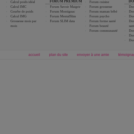
FORUM PREMIUM
DO
Calcul poids idéal
Forum cuisine
Calcul IMC
Forum Savoir Maigrir
Forum grossesse
Dos
Courbe de poids
Forum Montignac
Forum maman bébé
Dos
Calcul IMG
Forum MentalSlim
Forum psycho
Dos
Grossesse mois par
Forum SLIM data
Forum forme santé
Dos
mois
Forum beauté
san
Forum communauté
Dos
Dos
Dos
accueil
plan du site
envoyer à une amie
témoigna
Forum minceur
Forum cuisine
Commencer un régime
boissons, vins et cocktails
Alimentation équilibrée et nutrition
astuces et bons plans
Minceur
Recette cuisine
exercices physiques
recette facile
produits minceur
Recette poulet
Tags
:
ventre plat
|
maigrir des fesses
|
abdominaux
|
régime américain
|
régime mayo
|
Découvrez aussi
:
exercices abdominaux
|
recette wok
|