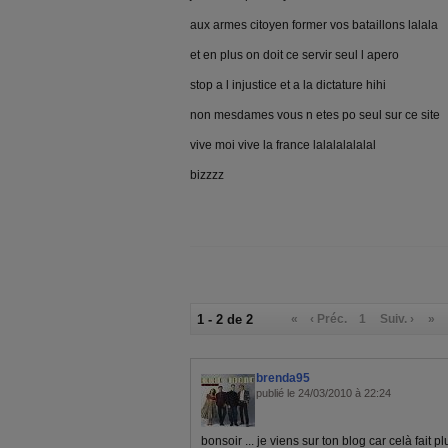
aux armes citoyen former vos bataillons lalala
et en plus on doit ce servir seul l apero
stop a l injustice et a la dictature hihi
non mesdames vous n etes po seul sur ce site
vive moi vive la france lalalalalalal
bizzzz
1 - 2 de 2
«
‹ Préc.
1
Suiv. ›
»
brenda95
publié le 24/03/2010 à 22:24
bonsoir ... je viens sur ton blog car celà fait p