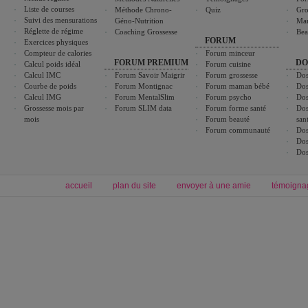
Liste de courses
Méthode Chrono-
Quiz
Gro
Suivi des mensurations
Géno-Nutrition
Ma
Réglette de régime
Coaching Grossesse
Bea
FORUM
Exercices physiques
Compteur de calories
Forum minceur
FORUM PREMIUM
DO
Calcul poids idéal
Forum cuisine
Calcul IMC
Forum Savoir Maigrir
Forum grossesse
Dos
Courbe de poids
Forum Montignac
Forum maman bébé
Dos
Calcul IMG
Forum MentalSlim
Forum psycho
Dos
Grossesse mois par
Forum SLIM data
Forum forme santé
Dos
mois
Forum beauté
san
Forum communauté
Dos
Dos
Dos
accueil
plan du site
envoyer à une amie
témoigna
Forum minceur
Forum cuisine
Commencer un régime
boissons, vins et cocktails
Alimentation équilibrée et nutrition
astuces et bons plans
Minceur
Recette cuisine
exercices physiques
recette facile
produits minceur
Recette poulet