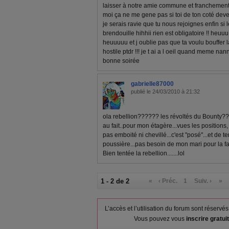
laisser à notre amie commune et franchement
moi ça ne me gene pas si toi de ton coté deven
je serais ravie que tu nous rejoignes enfin si l
brendouille hihhii rien est obligatoire !! heuuu
heuuuuu et j oublie pas que ta voulu bouffer l
hostile ptdr !!! je t ai a l oeil quand meme nann
bonne soirée
gabrielle87000
publié le 24/03/2010 à 21:32
ola rebellion?????? les révoltés du Bounty???
au fait..pour mon étagère...vues les positions,
pas emboité ni chevillé...c'est "posé"...et de t
poussière...pas besoin de mon mari pour la faire
Bien tentée la rebellion.......lol
1 - 2 de 2
«
‹ Préc.
1
Suiv. ›
»
L’accès et l’utilisation du forum sont réser
Vous pouvez vous
inscrire gratu