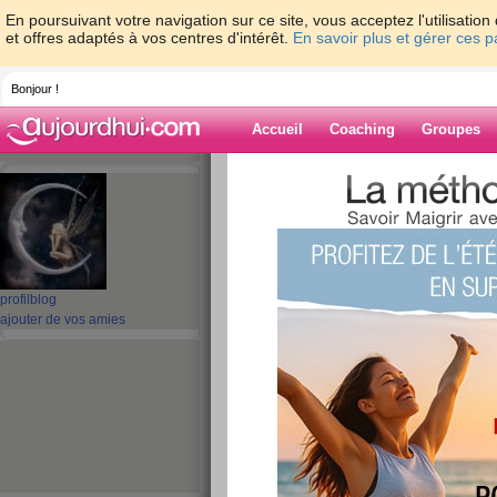
En poursuivant votre navigation sur ce site, vous acceptez l'utilisati
et offres adaptés à vos centres d'intérêt.
En savoir plus et gérer ces 
Bonjour !
Accueil
Coaching
Groupes
Accueil
>
espaces
>
kaciope
> stoppppp
Blog de kaciope
aide blog
profil
blog
stoppppppppppp
ajouter de vos amies
publié le 24/03/2010 à 05:50