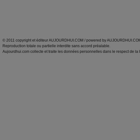
Tags
:
ventre plat
|
maigrir des fesses
|
abdominaux
|
régime américain
|
régime mayo
|
Découvrez aussi
:
exercices abdominaux
|
recette wok
|
ANXA Partenaires
:
Recette
de cuisine |
Recette cuisine
|
© 2011 copyright et éditeur AUJOURDHUI.COM / powered by AUJOURDHUI.CO
Reproduction totale ou partielle interdite sans accord préalable.
Aujourdhui.com collecte et traite les données personnelles dans le respect de la 