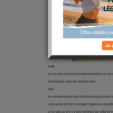
Je 
halte
je cris haut et fort a la dictature feminine sur ce sit
cammarade masculin rebeler vous
stop
les femmes disent quel font tous toujours alors q
nous aussi on fait le menage l aspiro la vaissell
je ne sais po si il y a des hommes sur cette ile m