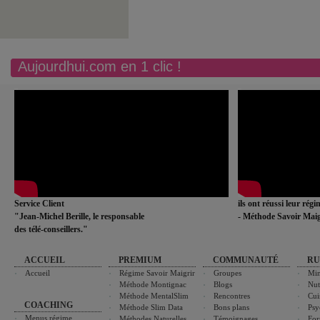
Aujourdhui.com en 1 clic !
Service Client
ils ont réussi leur rég
"Jean-Michel Berille, le responsable
- Méthode Savoir Maig
des télé-conseillers."
ACCUEIL
PREMIUM
COMMUNAUTÉ
RU
Accueil
Régime Savoir Maigrir
Groupes
Min
Méthode Montignac
Blogs
Nut
Méthode MentalSlim
Rencontres
Cui
COACHING
Méthode Slim Data
Bons plans
Psy
Menus régime
Méthodes Naturelles
Témoignages
For