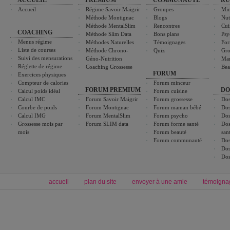
ACCUEIL
PREMIUM
COMMUNAUTÉ
RU
Accueil
Régime Savoir Maigrir
Groupes
Min
Méthode Montignac
Blogs
Nut
Méthode MentalSlim
Rencontres
Cui
COACHING
Méthode Slim Data
Bons plans
Psy
Menus régime
Méthodes Naturelles
Témoignages
For
Liste de courses
Méthode Chrono-
Quiz
Gro
Suivi des mensurations
Géno-Nutrition
Ma
Réglette de régime
Coaching Grossesse
Bea
FORUM
Exercices physiques
Compteur de calories
Forum minceur
FORUM PREMIUM
DO
Calcul poids idéal
Forum cuisine
Calcul IMC
Forum Savoir Maigrir
Forum grossesse
Dos
Courbe de poids
Forum Montignac
Forum maman bébé
Dos
Calcul IMG
Forum MentalSlim
Forum psycho
Dos
Grossesse mois par
Forum SLIM data
Forum forme santé
Dos
mois
Forum beauté
san
Forum communauté
Dos
Dos
Dos
accueil
plan du site
envoyer à une amie
témoigna
Forum minceur
Forum cuisine
Commencer un régime
boissons, vins et cocktails
Alimentation équilibrée et nutrition
astuces et bons plans