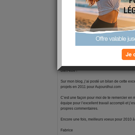
1 - 3 de 3
«
‹ Préc.
1
Suiv. ›
»
fabrice-boutain
publié le 18/01/2011 à 07:54
Je 
Bonjour jumaclo
Je te souhaite une excellente année 2011, pl
bien-être !
Sur mon blog, j’ai posté un bilan de cette ex
projets en 2011 pour Aujourdhui.com
C’est une façon pour moi de te remercier en
équipe pour l’excellent travail accompli et j’e
propres commentaires.
Encore une fois, meilleurs voeux pour 2010 à to
Fabrice