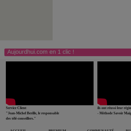
Aujourdhui.com en 1 clic !
Service Client
ils ont réussi leur rég
"Jean-Michel Berille, le responsable
- Méthode Savoir Maig
des télé-conseillers."