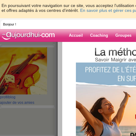
En poursuivant votre navigation sur ce site, vous acceptez l'utilisati
et offres adaptés à vos centres d'intérêt.
En savoir plus et gérer ces 
Bonjour !
Accueil
Coaching
Groupes
Accueil
>
espaces
>
jumaclo
> je suis rav
Blog de jumaclo
aide blog
je suis ravie
publié le 07/02/2009 à 09:30
profil
blog
ajouter de vos amies
enfin ca marche