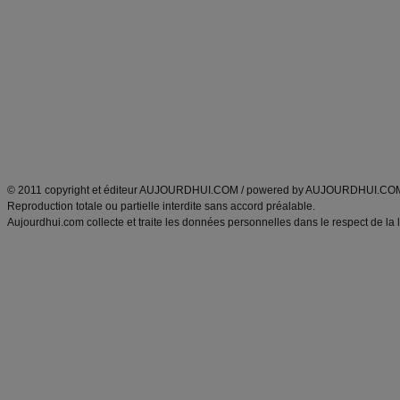
Minceur
Recette cuisine
exercices physiques
recette facile
produits minceur
Recette poulet
Tags
:
ventre plat
|
maigrir des fesses
|
abdominaux
|
régime américain
|
régime mayo
|
Découvrez aussi
:
exercices abdominaux
|
recette wok
|
ANXA Partenaires
:
Recette
de cuisine |
Recette cuisine
|
© 2011 copyright et éditeur AUJOURDHUI.COM / powered by AUJOURDHUI.CO
Reproduction totale ou partielle interdite sans accord préalable.
Aujourdhui.com collecte et traite les données personnelles dans le respect de la 