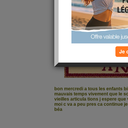
Je 
bon mercredi a tous les enfants b
mauvais temps vivement que le sol
vieilles articula tions j espere que
moi c va a peu pres ca continue j
béa