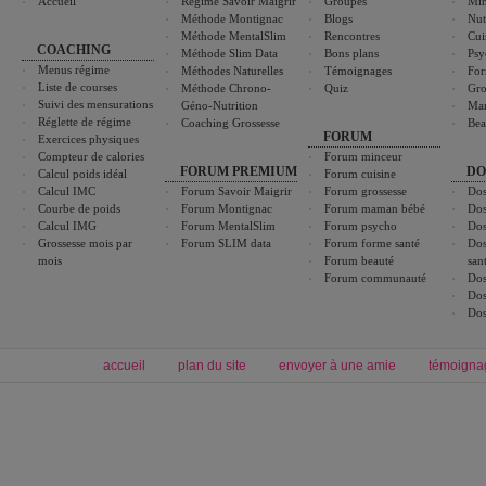
Accueil
Régime Savoir Maigrir
Groupes
Min
Méthode Montignac
Blogs
Nut
Méthode MentalSlim
Rencontres
Cui
COACHING
Méthode Slim Data
Bons plans
Psy
Menus régime
Méthodes Naturelles
Témoignages
For
Liste de courses
Méthode Chrono-
Quiz
Gro
Suivi des mensurations
Géno-Nutrition
Ma
Réglette de régime
Coaching Grossesse
Bea
FORUM
Exercices physiques
Compteur de calories
Forum minceur
FORUM PREMIUM
DO
Calcul poids idéal
Forum cuisine
Calcul IMC
Forum Savoir Maigrir
Forum grossesse
Dos
Courbe de poids
Forum Montignac
Forum maman bébé
Dos
Calcul IMG
Forum MentalSlim
Forum psycho
Dos
Grossesse mois par
Forum SLIM data
Forum forme santé
Dos
mois
Forum beauté
san
Forum communauté
Dos
Dos
Dos
accueil
plan du site
envoyer à une amie
témoigna
Forum minceur
Forum cuisine
Commencer un régime
boissons, vins et cocktails
Alimentation équilibrée et nutrition
astuces et bons plans