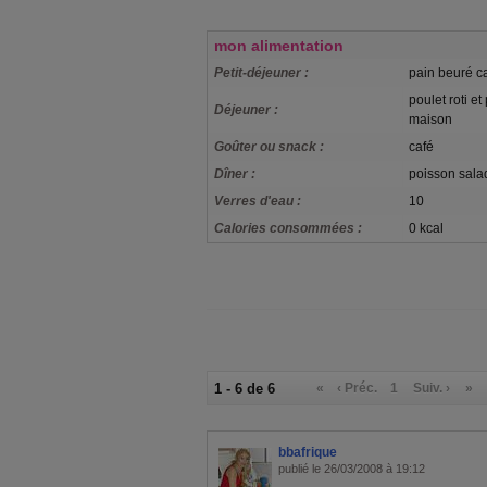
mon alimentation
Petit-déjeuner :
pain beuré c
poulet roti et
Déjeuner :
maison
Goûter ou snack :
café
Dîner :
poisson sala
Verres d'eau :
10
Calories consommées :
0 kcal
1 - 6 de 6
«
‹ Préc.
1
Suiv. ›
»
bbafrique
publié le 26/03/2008 à 19:12