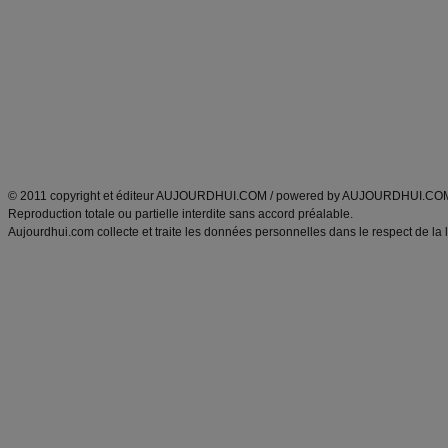
Minceur
Recette cuisine
exercices physiques
recette facile
produits minceur
Recette poulet
Tags
:
ventre plat
|
maigrir des fesses
|
abdominaux
|
régime américain
|
régime mayo
|
Découvrez aussi
:
exercices abdominaux
|
recette wok
|
ANXA Partenaires
:
Recette
de cuisine |
Recette cuisine
|
© 2011 copyright et éditeur AUJOURDHUI.COM / powered by AUJOURDHUI.CO
Reproduction totale ou partielle interdite sans accord préalable.
Aujourdhui.com collecte et traite les données personnelles dans le respect de la 