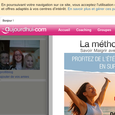
En poursuivant votre navigation sur ce site, vous acceptez l'utilisati
et offres adaptés à vos centres d'intérêt.
En savoir plus et gérer ces 
Bonjour !
Accueil
Coaching
Groupes
Accueil
>
espaces
>
jules
> bonjour
Blog de jules
aide blog
bonjour
profil
blog
ajouter de vos amies
publié le 26/03/2008 à 12:10