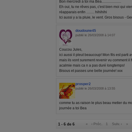
Bon mercredi à toi ma Béa......................
Eh oui, tu ne rêves pas, c'est bien moi qui vien
réapparais enfin ......... hihihihi
Ici aussi y a la pluie, le vent. Gros bisous - G
doudoune45
publié le 26/03/2008 à 14:07
Coucou Jules,
ici aussi il pleut beaucoup! Mon fils est parti 
mais ils vont surement revenir vu comment il 
acalmie mais ca n a pas duré longtemps!
Bisous et passes une belle journée! xxx
prosper2
publié le 26/03/2008 à 13:55
comme tu as raison le plus beau metier du m
journée a toi Bea
1 - 6 de 6
«
‹ Préc.
1
Suiv. ›
»