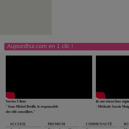
Aujourdhui.com en 1 clic !
Service Client
ils ont réussi leur rég
"Jean-Michel Berille, le responsable
- Méthode Savoir Maig
des télé-conseillers."
ACCUEIL
PREMIUM
COMMUNAUTÉ
RU