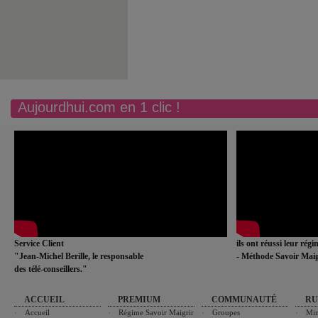
Aujourdhui.com en 1 clic !
Service Client
ils ont réussi leur rég
"Jean-Michel Berille, le responsable
- Méthode Savoir Maig
des télé-conseillers."
ACCUEIL
PREMIUM
COMMUNAUTÉ
RU
Accueil
Régime Savoir Maigrir
Groupes
Min