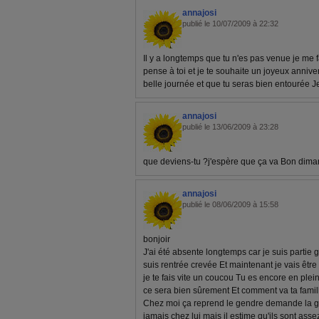
annajosi
publié le 10/07/2009 à 22:32
Il y a longtemps que tu n'es pas venue je me f
pense à toi et je te souhaite un joyeux anniv
belle journée et que tu seras bien entourée J
annajosi
publié le 13/06/2009 à 23:28
que deviens-tu ?j'espère que ça va Bon dima
annajosi
publié le 08/06/2009 à 15:58
bonjoir
J'ai été absente longtemps car je suis partie g
suis rentrée crevée Et maintenant je vais êtr
je te fais vite un coucou Tu es encore en plei
ce sera bien sûrement Et comment va ta famill
Chez moi ça reprend le gendre demande la gar
jamais chez lui mais il estime qu'ils sont asse