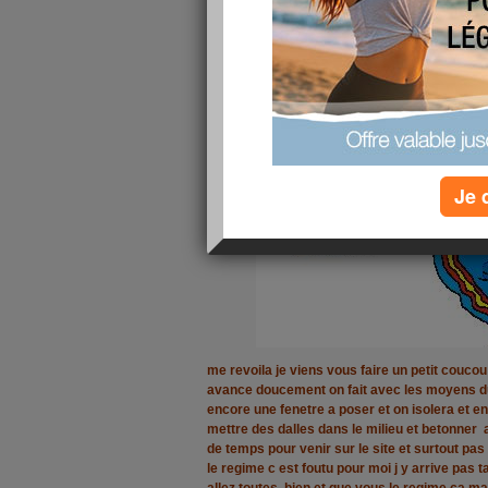
Je 
me revoila je viens vous faire un petit coucou
avance doucement on fait avec les moyens du
encore une fenetre a poser et on isolera et en
mettre des dalles dans le milieu et betonner
de temps pour venir sur le site et surtout pa
le regime c est foutu pour moi j y arrive pas 