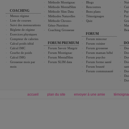
Méthode Montignac
Blogs
Nut
Méthode MentalSlim
Rencontres
Cui
COACHING
Méthode Slim Data
Bons plans
Psy
Menus régime
Méthodes Naturelles
Témoignages
For
Liste de courses
Méthode Chrono-
Quiz
Gro
Suivi des mensurations
Géno-Nutrition
Ma
Réglette de régime
Coaching Grossesse
Bea
FORUM
Exercices physiques
Compteur de calories
Forum minceur
FORUM PREMIUM
DO
Calcul poids idéal
Forum cuisine
Calcul IMC
Forum Savoir Maigrir
Forum grossesse
Dos
Courbe de poids
Forum Montignac
Forum maman bébé
Dos
Calcul IMG
Forum MentalSlim
Forum psycho
Dos
Grossesse mois par
Forum SLIM data
Forum forme santé
Dos
mois
Forum beauté
san
Forum communauté
Dos
Dos
Dos
accueil
plan du site
envoyer à une amie
témoigna
Forum minceur
Forum cuisine
Commencer un régime
boissons, vins et cocktails
Alimentation équilibrée et nutrition
astuces et bons plans