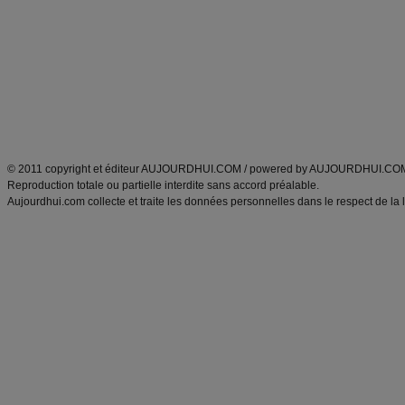
Minceur
Recette cuisine
exercices physiques
recette facile
produits minceur
Recette poulet
Tags
:
ventre plat
|
maigrir des fesses
|
abdominaux
|
régime américain
|
régime mayo
|
Découvrez aussi
:
exercices abdominaux
|
recette wok
|
ANXA Partenaires
:
Recette
de cuisine |
Recette cuisine
|
© 2011 copyright et éditeur AUJOURDHUI.COM / powered by AUJOURDHUI.CO
Reproduction totale ou partielle interdite sans accord préalable.
Aujourdhui.com collecte et traite les données personnelles dans le respect de la 