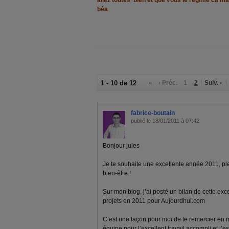
allez toutes bien et que vous le regime ca m
béa
1 - 10 de 12
«
‹ Préc.
1
2
Suiv. ›
fabrice-boutain
publié le 18/01/2011 à 07:42
Bonjour jules
Je te souhaite une excellente année 2011, pl
bien-être !
Sur mon blog, j’ai posté un bilan de cette ex
projets en 2011 pour Aujourdhui.com
C’est une façon pour moi de te remercier en
équipe pour l’excellent travail accompli et j’e