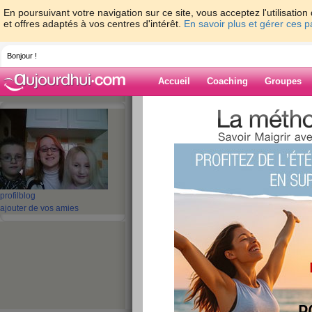
En poursuivant votre navigation sur ce site, vous acceptez l'utilisati
et offres adaptés à vos centres d'intérêt.
En savoir plus et gérer ces 
Bonjour !
Accueil
Coaching
Groupes
Accueil
>
espaces
>
jules
> bonjour
Blog de jules
aide blog
bonjour
profil
blog
ajouter de vos amies
publié le 19/05/2009 à 14:49