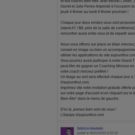
et vos coachs bien-être Jean-Michel Cohen, 
Gurret et Julie Ferrez-Imperiali à l'occasion d
jeudi 4 février au lundi 8 février prochain !
Chaque jour deux rendez-vous sont proposés 
(stand A7 / B8, près de la salle de conférenc
rencontrer aussi entre vous et de repartir av
Nous vous offrons sur place un bilan minceur, 
conseil en image ou bien un accompagnemen
utiliser les applications du site aujourdhui.com
Vous pourrez aussi participer à notre Grand T
peut-être de gagner un Coaching Minceur en l
votre coach minceur préféré !
Un tirage au sort sera effectué chaque jour à
d'aujourdhui.com.
Imprimez vite votre invitation gratuite offerte
sur votre page d'accueil et en cliquant sur le
Bien-être" dans le menu de gauche.
D'ici là, prenez bien soin de vous !
L'équipe d'aujourdhui.com
fabrice-boutain
publié le 06/01/2010 à 02:32