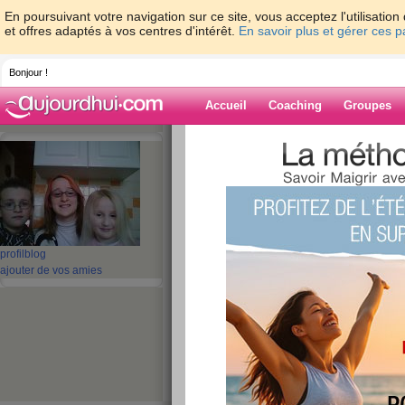
En poursuivant votre navigation sur ce site, vous acceptez l'utilisati
et offres adaptés à vos centres d'intérêt.
En savoir plus et gérer ces 
Bonjour !
Accueil
Coaching
Groupes
Accueil
>
espaces
>
jules
> Quizz: Les ho
Blog de jules
aide blog
Quizz: Les hommes
profil
blog
ajouter de vos amies
rondes
publié le 28/04/2009 à 20:57
7/10