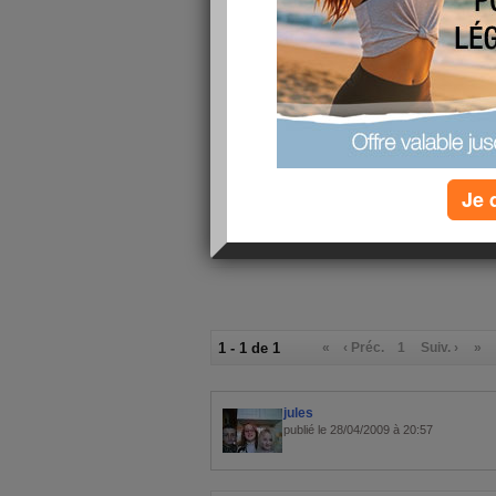
j'ai fait
au
Les homme
les rondes
Je 
1 - 1 de 1
«
‹ Préc.
1
Suiv. ›
»
jules
publié le 28/04/2009 à 20:57