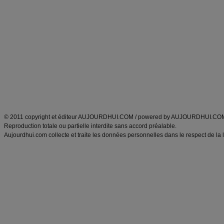
Alimentation équilibrée et nutrition
astuces et bons plans
Minceur
Recette cuisine
exercices physiques
recette facile
produits minceur
Recette poulet
Tags
:
ventre plat
|
maigrir des fesses
|
abdominaux
|
régime américain
|
régime mayo
|
Découvrez aussi
:
exercices abdominaux
|
recette wok
|
ANXA Partenaires
:
Recette
de cuisine |
Recette cuisine
|
© 2011 copyright et éditeur AUJOURDHUI.COM / powered by AUJOURDHUI.CO
Reproduction totale ou partielle interdite sans accord préalable.
Aujourdhui.com collecte et traite les données personnelles dans le respect de la 