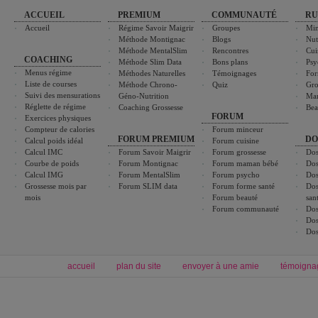
ACCUEIL
PREMIUM
COMMUNAUTÉ
RU
Accueil
Régime Savoir Maigrir
Groupes
Min
Méthode Montignac
Blogs
Nut
Méthode MentalSlim
Rencontres
Cui
COACHING
Méthode Slim Data
Bons plans
Psy
Menus régime
Méthodes Naturelles
Témoignages
For
Liste de courses
Méthode Chrono-
Quiz
Gro
Suivi des mensurations
Géno-Nutrition
Ma
Réglette de régime
Coaching Grossesse
Bea
FORUM
Exercices physiques
Compteur de calories
Forum minceur
FORUM PREMIUM
DO
Calcul poids idéal
Forum cuisine
Calcul IMC
Forum Savoir Maigrir
Forum grossesse
Dos
Courbe de poids
Forum Montignac
Forum maman bébé
Dos
Calcul IMG
Forum MentalSlim
Forum psycho
Dos
Grossesse mois par
Forum SLIM data
Forum forme santé
Dos
mois
Forum beauté
san
Forum communauté
Dos
Dos
Dos
accueil
plan du site
envoyer à une amie
témoigna
Forum minceur
Forum cuisine
Commencer un régime
boissons, vins et cocktails