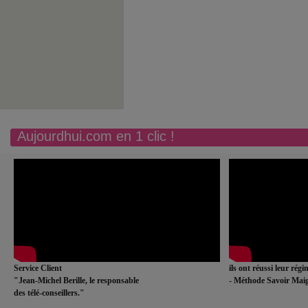
Aujourdhui.com en 1 clic !
Service Client
ils ont réussi leur rég
"Jean-Michel Berille, le responsable
- Méthode Savoir Maig
des télé-conseillers."