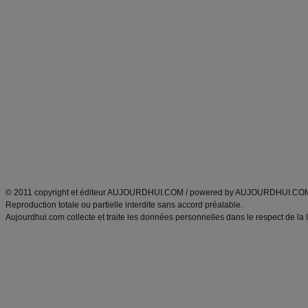
Forum minceur
Forum cuisine
Commencer un régime
boissons, vins et cocktails
Alimentation équilibrée et nutrition
astuces et bons plans
Minceur
Recette cuisine
exercices physiques
recette facile
produits minceur
Recette poulet
Tags
:
ventre plat
|
maigrir des fesses
|
abdominaux
|
régime américain
|
régime mayo
|
Découvrez aussi
:
exercices abdominaux
|
recette wok
|
ANXA Partenaires
:
Recette
de cuisine |
Recette cuisine
|
© 2011 copyright et éditeur AUJOURDHUI.COM / powered by AUJOURDHUI.CO
Reproduction totale ou partielle interdite sans accord préalable.
Aujourdhui.com collecte et traite les données personnelles dans le respect de la 