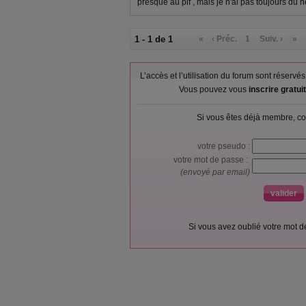
presque au pif , mais je n'ai pas toujours du 
1 - 1 de 1
«
‹ Préc.
1
Suiv. ›
»
L’accès et l’utilisation du forum sont réser
Vous pouvez vous
inscrire gratu
Si vous êtes déjà membre, co
votre pseudo :
votre mot de passe :
(envoyé par email)
Si vous avez oublié votre mot 