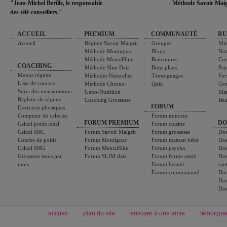
"Jean-Michel Berille, le responsable
- Méthode Savoir Maig
des télé-conseillers."
ACCUEIL
PREMIUM
COMMUNAUTÉ
RU
Accueil
Régime Savoir Maigrir
Groupes
Min
Méthode Montignac
Blogs
Nut
Méthode MentalSlim
Rencontres
Cui
COACHING
Méthode Slim Data
Bons plans
Psy
Menus régime
Méthodes Naturelles
Témoignages
For
Liste de courses
Méthode Chrono-
Quiz
Gro
Suivi des mensurations
Géno-Nutrition
Ma
Réglette de régime
Coaching Grossesse
Bea
FORUM
Exercices physiques
Compteur de calories
Forum minceur
FORUM PREMIUM
DO
Calcul poids idéal
Forum cuisine
Calcul IMC
Forum Savoir Maigrir
Forum grossesse
Dos
Courbe de poids
Forum Montignac
Forum maman bébé
Dos
Calcul IMG
Forum MentalSlim
Forum psycho
Dos
Grossesse mois par
Forum SLIM data
Forum forme santé
Dos
mois
Forum beauté
san
Forum communauté
Dos
Dos
Dos
accueil
plan du site
envoyer à une amie
témoigna