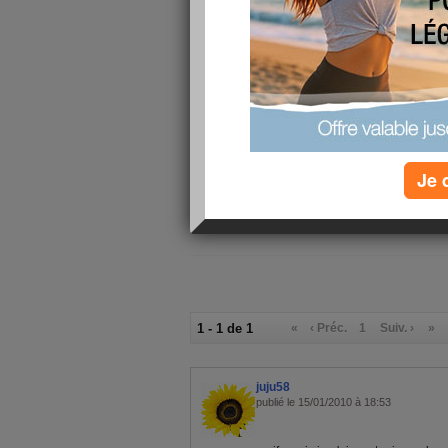
7/10
j'ai fait
au
Les 10 ap
à connaîtr
absolumen
Je 
1 - 1 de 1
«
‹ Préc.
1
Suiv. ›
»
juju58
publié le 15/01/2010 à 18:53