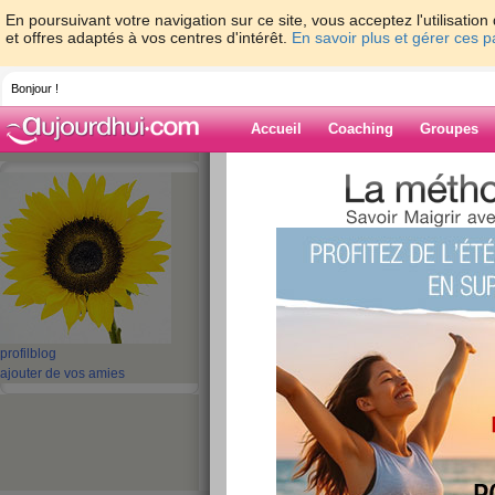
En poursuivant votre navigation sur ce site, vous acceptez l'utilisati
et offres adaptés à vos centres d'intérêt.
En savoir plus et gérer ces 
Bonjour !
Accueil
Coaching
Groupes
Accueil
>
espaces
>
juju58
> Quizz: Les 1
absolument
Blog de juju58
aide blog
Quizz: Les 10 aph
profil
blog
connaître absolum
ajouter de vos amies
publié le 15/01/2010 à 18:53