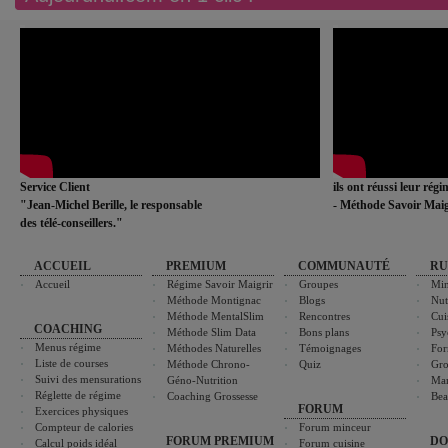
Service Client
ils ont réussi leur rég
"Jean-Michel Berille, le responsable
- Méthode Savoir Maig
des télé-conseillers."
ACCUEIL
PREMIUM
COMMUNAUTÉ
RU
Accueil
Régime Savoir Maigrir
Groupes
Min
Méthode Montignac
Blogs
Nut
Méthode MentalSlim
Rencontres
Cui
COACHING
Méthode Slim Data
Bons plans
Psy
Menus régime
Méthodes Naturelles
Témoignages
For
Liste de courses
Méthode Chrono-
Quiz
Gro
Suivi des mensurations
Géno-Nutrition
Ma
Réglette de régime
Coaching Grossesse
Bea
FORUM
Exercices physiques
Compteur de calories
Forum minceur
FORUM PREMIUM
DO
Calcul poids idéal
Forum cuisine