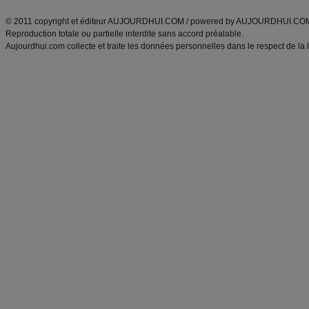
ANXA Partenaires
:
Recette
de cuisine |
Recette cuisine
|
© 2011 copyright et éditeur AUJOURDHUI.COM / powered by AUJOURDHUI.CO
Reproduction totale ou partielle interdite sans accord préalable.
Aujourdhui.com collecte et traite les données personnelles dans le respect de la 