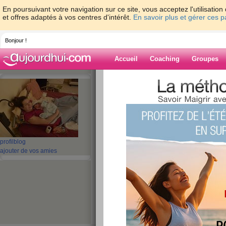
En poursuivant votre navigation sur ce site, vous acceptez l'utilisati
et offres adaptés à vos centres d'intérêt.
En savoir plus et gérer ces 
Bonjour !
Accueil
Coaching
Groupes
Accueil
>
espaces
>
ju525
Blog de ju525
aide blog
profil
blog
ajouter de vos amies
1 - 10 de 11
«
‹ Préc.
1
2
Suiv. ›
La naissance de Y
de Naissance
publié le 02/02/2012 à 12:43
Nous sommes le 13 novembre, petit bonhomme es