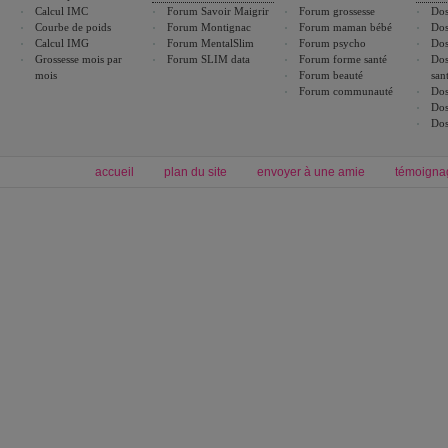
Calcul IMC
Forum Savoir Maigrir
Forum grossesse
Dos
Courbe de poids
Forum Montignac
Forum maman bébé
Dos
Calcul IMG
Forum MentalSlim
Forum psycho
Dos
Grossesse mois par
Forum SLIM data
Forum forme santé
Dos
mois
Forum beauté
san
Forum communauté
Dos
Dos
Dos
accueil
plan du site
envoyer à une amie
témoigna
Forum minceur
Forum cuisine
Commencer un régime
boissons, vins et cocktails
Alimentation équilibrée et nutrition
astuces et bons plans
Minceur
Recette cuisine
exercices physiques
recette facile
produits minceur
Recette poulet
Tags
:
ventre plat
|
maigrir des fesses
|
abdominaux
|
régime américain
|
régime mayo
|
Découvrez aussi
:
exercices abdominaux
|
recette wok
|