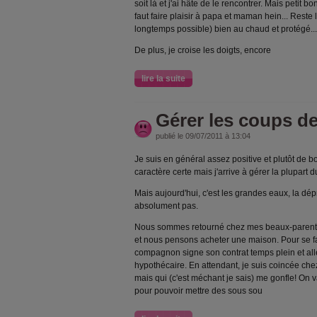
soit là et j'ai hâte de le rencontrer. Mais petit 
faut faire plaisir à papa et maman hein... Reste
longtemps possible) bien au chaud et protégé...
De plus, je croise les doigts, encore
lire la suite
Gérer les coups de
publié le 09/07/2011 à 13:04
Je suis en général assez positive et plutôt de 
caractère certe mais j'arrive à gérer la plupart d
Mais aujourd'hui, c'est les grandes eaux, la dépri
absolument pas.
Nous sommes retourné chez mes beaux-parents ca
et nous pensons acheter une maison. Pour se f
compagnon signe son contrat temps plein et aller
hypothécaire. En attendant, je suis coincée chez
mais qui (c'est méchant je sais) me gonfle! On
pour pouvoir mettre des sous sou