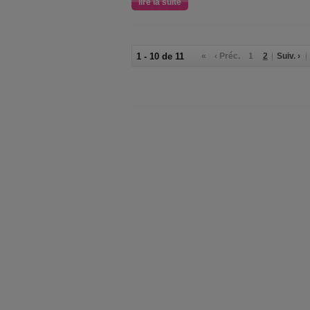
lire la suite
1 - 10 de 11
«
‹ Préc.
1
2
Suiv. ›