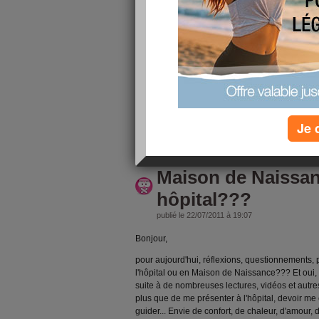
le 7… Bon ce ne sera pas encore pour aujourd’
14 novembre, 6h10 réveille à cause d’une doul
5minutes plus tard, ça recommence et ça tire bie
recommence, je vais prendre un bain. 5min plus 
vais au bain. Pendant qu’il coule, ça continue,
cette vague m’envahi. Ouf le bain est prêt, il pa
contractions de faux travail. Bon, ça ne soulage
inconfortable, après 3 cont
Je 
lire la suite
Maison de Naissa
hôpital???
publié le 22/07/2011 à 19:07
Bonjour,
pour aujourd'hui, réflexions, questionnements, p
l'hôpital ou en Maison de Naissance??? Et oui, 
suite à de nombreuses lectures, vidéos et autre
plus que de me présenter à l'hôpital, devoir me 
guider... Envie de confort, de chaleur, d'amour, d'