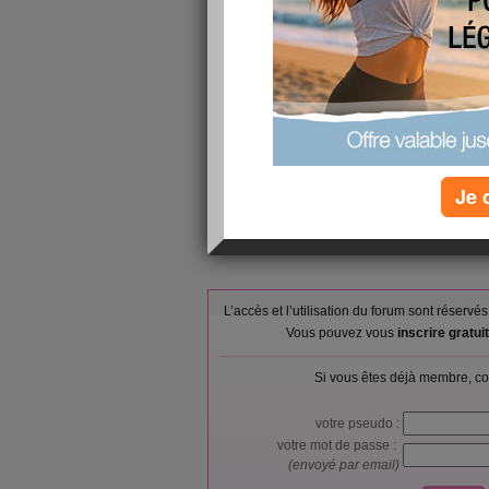
Petit-déjeuner :
de pain comp
1 escaloppe 
Déjeuner :
courgettes cu
Goûter ou snack :
rien
Dîner :
spaguettis au
Verres d'eau :
10
Calories consommées :
0 kcal
Je 
L’accès et l’utilisation du forum sont réser
Vous pouvez vous
inscrire gratu
Si vous êtes déjà membre, co
votre pseudo :
votre mot de passe :
(envoyé par email)