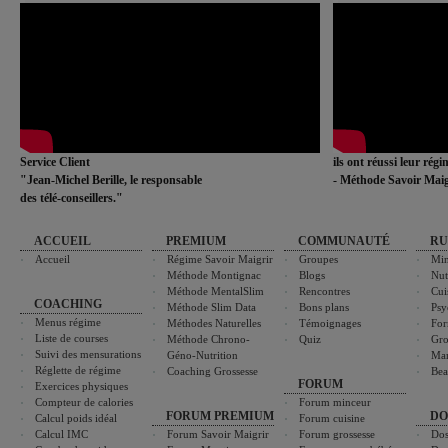
Service Client
ils ont réussi leur rég
"Jean-Michel Berille, le responsable
- Méthode Savoir Maig
des télé-conseillers."
ACCUEIL
PREMIUM
COMMUNAUTÉ
RU
Accueil
Régime Savoir Maigrir
Groupes
Min
Méthode Montignac
Blogs
Nut
Méthode MentalSlim
Rencontres
Cui
COACHING
Méthode Slim Data
Bons plans
Psy
Menus régime
Méthodes Naturelles
Témoignages
For
Liste de courses
Méthode Chrono-
Quiz
Gro
Suivi des mensurations
Géno-Nutrition
Ma
Réglette de régime
Coaching Grossesse
Bea
FORUM
Exercices physiques
Compteur de calories
Forum minceur
FORUM PREMIUM
DO
Calcul poids idéal
Forum cuisine
Calcul IMC
Forum Savoir Maigrir
Forum grossesse
Dos