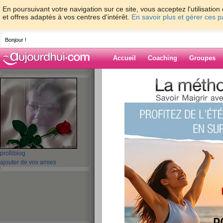
En poursuivant votre navigation sur ce site, vous acceptez l'utilisati
et offres adaptés à vos centres d'intérêt.
En savoir plus et gérer ces 
Bonjour !
Accueil
Coaching
Groupes
Accueil
>
espaces
>
josie53
> samedi, 22
Blog de josie53
aide blog
samedi, 22 septem
profil
blog
publié le 22/09/2007 à 09:30
ajouter de vos amies
ce matin, suis en forme , le grand ménage m'att
paasez un bon wee-kend , et bisous à ceux qui 
mon alimentation
café+lait éc