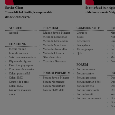
Service Client
ils ont réussi leur rég
"Jean-Michel Berille, le responsable
- Méthode Savoir Maig
des télé-conseillers."
ACCUEIL
PREMIUM
COMMUNAUTÉ
RU
Accueil
Régime Savoir Maigrir
Groupes
Min
Méthode Montignac
Blogs
Nut
Méthode MentalSlim
Rencontres
Cui
COACHING
Méthode Slim Data
Bons plans
Psy
Menus régime
Méthodes Naturelles
Témoignages
For
Liste de courses
Méthode Chrono-
Quiz
Gro
Suivi des mensurations
Géno-Nutrition
Ma
Réglette de régime
Coaching Grossesse
Bea
FORUM
Exercices physiques
Compteur de calories
Forum minceur
FORUM PREMIUM
DO
Calcul poids idéal
Forum cuisine
Calcul IMC
Forum Savoir Maigrir
Forum grossesse
Dos
Courbe de poids
Forum Montignac
Forum maman bébé
Dos
Calcul IMG
Forum MentalSlim
Forum psycho
Dos
Grossesse mois par
Forum SLIM data
Forum forme santé
Dos
mois
Forum beauté
san
Forum communauté
Dos
Dos
Dos