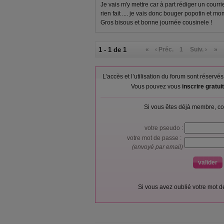
Je vais m'y mettre car à part rédiger un courri
rien fait .... je vais donc bouger popotin et mom
Gros bisous et bonne journée cousinele !
1 - 1 de 1
«
‹ Préc.
1
Suiv. ›
»
L’accès et l’utilisation du forum sont réser
Vous pouvez vous
inscrire gratu
Si vous êtes déjà membre, co
votre pseudo :
votre mot de passe :
(envoyé par email)
Si vous avez oublié votre mot 