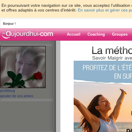
En poursuivant votre navigation sur ce site, vous acceptez l'utilisati
et offres adaptés à vos centres d'intérêt.
En savoir plus et gérer ces 
Bonjour !
Accueil
Coaching
Groupes
Accueil
>
espaces
>
josie53
> coucoulou
Blog de josie53
aide blog
coucouloucoucou 
profil
blog
publié le 08/03/2010 à 09:06
ajouter de vos amies