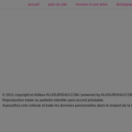
accueil
plan du site
envoyer à une amie
témoigna
Forum minceur
Forum cuisine
Commencer un régime
boissons, vins et cocktails
Alimentation équilibrée et nutrition
astuces et bons plans
Minceur
Recette cuisine
exercices physiques
recette facile
produits minceur
Recette poulet
Tags
:
ventre plat
|
maigrir des fesses
|
abdominaux
|
régime américain
|
régime mayo
|
Découvrez aussi
:
exercices abdominaux
|
recette wok
|
ANXA Partenaires
:
Recette
de cuisine |
Recette cuisine
|
© 2011 copyright et éditeur AUJOURDHUI.COM / powered by AUJOURDHUI.CO
Reproduction totale ou partielle interdite sans accord préalable.
Aujourdhui.com collecte et traite les données personnelles dans le respect de la 