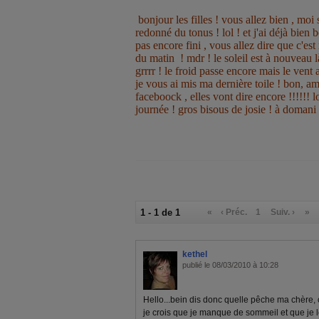
bonjour les filles ! vous allez bien , moi 
redonné du tonus ! lol ! et j'ai déjà bien 
pas encore fini , vous allez dire que c'est
du matin ! mdr ! le soleil est à nouveau là
grrrr ! le froid passe encore mais le vent au
je vous ai mis ma dernière toile ! bon, am
faceboock , elles vont dire encore !!!!!! 
journée ! gros bisous de josie ! à domani
1 - 1 de 1
«
‹ Préc.
1
Suiv. ›
»
kethel
publié le 08/03/2010 à 10:28
Hello...bein dis donc quelle pêche ma chère, c'
je crois que je manque de sommeil et que je le