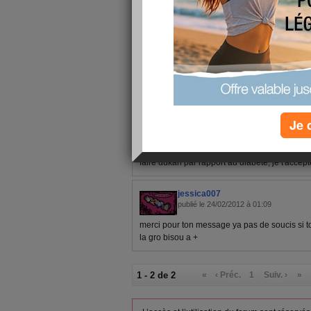
1 - 2 de 2
«
‹ Préc.
1
Suiv. ›
»
malone
publié le 01/10/2012 à 10:01
Je 
bonjour jessica, j'ai presqu'autant de kg à p
défi,pour être plus belle pour noel, je fais u
faire dukan par rapport au diabète, je t'accep
jessica007
publié le 24/02/2012 à 01:09
merci pour ton message ya pas de soucis si toi
la gro bisou a +
1 - 2 de 2
«
‹ Préc.
1
Suiv. ›
»