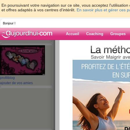
En poursuivant votre navigation sur ce site, vous acceptez l'utilisati
et offres adaptés à vos centres d'intérêt.
En savoir plus et gérer ces 
Bonjour !
Accueil
Coaching
Groupes
Accueil
>
espaces
>
jessica007
> Je m’ap
Blog de jessica
aide blog
profil
blog
Je m’appelle jessi
ajouter de vos amies
publié le 11/02/2012 à 12:21
Je m’appelle...jessica je sui en obesiter + ke m
prochainement ur le site du doc cohen car j'ai 