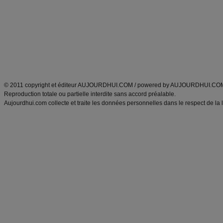
exercices physiques
recette facile
produits minceur
Recette poulet
Tags
:
ventre plat
|
maigrir des fesses
|
abdominaux
|
régime américain
|
régime mayo
|
Découvrez aussi
:
exercices abdominaux
|
recette wok
|
ANXA Partenaires
:
Recette
de cuisine |
Recette cuisine
|
© 2011 copyright et éditeur AUJOURDHUI.COM / powered by AUJOURDHUI.CO
Reproduction totale ou partielle interdite sans accord préalable.
Aujourdhui.com collecte et traite les données personnelles dans le respect de la 