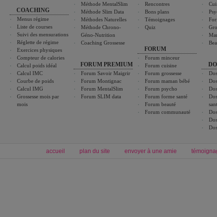
Méthode MentalSlim
Rencontres
Cui
COACHING
Méthode Slim Data
Bons plans
Psy
Menus régime
Méthodes Naturelles
Témoignages
For
Liste de courses
Méthode Chrono-
Quiz
Gro
Suivi des mensurations
Géno-Nutrition
Ma
Réglette de régime
Coaching Grossesse
Bea
FORUM
Exercices physiques
Compteur de calories
Forum minceur
FORUM PREMIUM
DO
Calcul poids idéal
Forum cuisine
Calcul IMC
Forum Savoir Maigrir
Forum grossesse
Dos
Courbe de poids
Forum Montignac
Forum maman bébé
Dos
Calcul IMG
Forum MentalSlim
Forum psycho
Dos
Grossesse mois par
Forum SLIM data
Forum forme santé
Dos
mois
Forum beauté
san
Forum communauté
Dos
Dos
Dos
accueil
plan du site
envoyer à une amie
témoigna
Forum minceur
Forum cuisine
Commencer un régime
boissons, vins et cocktails
Alimentation équilibrée et nutrition
astuces et bons plans
Minceur
Recette cuisine