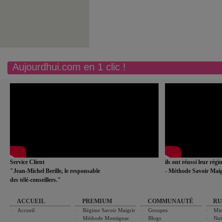
Aujourdhui.com en 1 clic !
Service Client
ils ont réussi leur rég
"Jean-Michel Berille, le responsable
- Méthode Savoir Maig
des télé-conseillers."
ACCUEIL
PREMIUM
COMMUNAUTÉ
RU
Accueil
Régime Savoir Maigrir
Groupes
Min
Méthode Montignac
Blogs
Nut