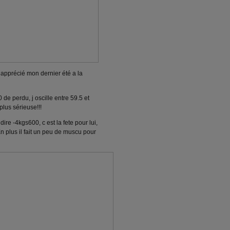
apprécié mon dernier été a la
e perdu, j oscille entre 59.5 et
plus sérieuse!!!
ire -4kgs600, c est la fete pour lui,
!En plus il fait un peu de muscu pour