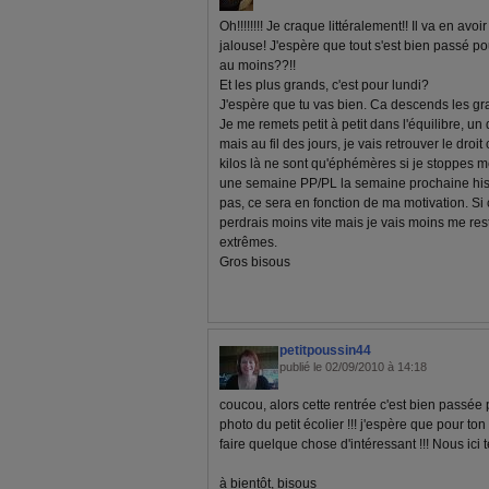
Oh!!!!!!!! Je craque littéralement!! Il va en avo
jalouse! J'espère que tout s'est bien passé pour
au moins??!!
Et les plus grands, c'est pour lundi?
J'espère que tu vas bien. Ca descends les 
Je me remets petit à petit dans l'équilibre, u
mais au fil des jours, je vais retrouver le droit
kilos là ne sont qu'éphémères si je stoppes mes
une semaine PP/PL la semaine prochaine histo
pas, ce sera en fonction de ma motivation. Si
perdrais moins vite mais je vais moins me res
extrêmes.
Gros bisous
petitpoussin44
publié le 02/09/2010 à 14:18
coucou, alors cette rentrée c'est bien passée p
photo du petit écolier !!! j'espère que pour ton
faire quelque chose d'intéressant !!! Nous ici 
à bientôt, bisous