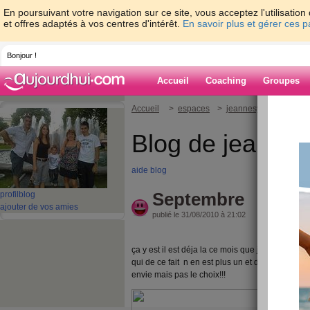
En poursuivant votre navigation sur ce site, vous acceptez l'utilisati
et offres adaptés à vos centres d'intérêt.
En savoir plus et gérer ces 
Bonjour !
Accueil
Coaching
Groupes
Accueil
>
espaces
>
jeannesyl
> Septem
Blog de jeannes
aide blog
Septembre
profil
blog
ajouter de vos amies
publié le 31/08/2010 à 21:02
ça y est il est déja la ce mois que je redoutais,
qui de ce fait n en est plus un et dans un moi m
envie mais pas le choix!!!