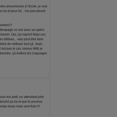
ir des amoureuses à l'école, je suis
 lui et pour toi... t'as pas pleuré
grammes?!
n dérapage ce soir avec un apéro
 chemin. Oui, j'ai repris!! Mais ces
 bêtises... vais peut être faire
ire de nettoyer tout çà. Jsais
 c'est pas le cas, menus WW, je
treindre, çà évitera les craquages
our ton petit, en attendant jolie
 boulot ça ira et que tu pourras
temps beau mais vent frais !!!