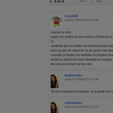
1 - 8 de 8
«
‹ Préc.
1
Suiv. ›
»
Amelie89
publié le 03/09/2010 à 09:43
coucou la miss
super ces photos de ton loulou a l'école je ne 
;))
contente que la rentrée se soit bien passé meme
mais ya pas de raison pr ca se passe mal don
courage pr toutes ces rentrées et j'espère que
année et auront de bons résultats et couarge a
des bisous et merci pr tes com
delphinetika
publié le 02/09/2010 à 23:40
Toi t'es vraiment ma binome, on a posté no
delphinetika
publié le 02/09/2010 à 23:37