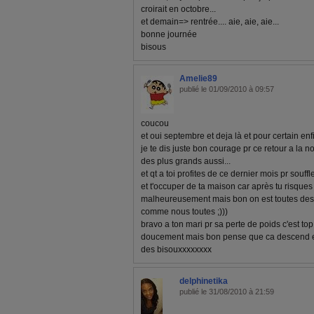
croirait en octobre...
et demain=> rentrée.... aie, aie, aie...
bonne journée
bisous
Amelie89
publié le 01/09/2010 à 09:57
coucou
et oui septembre et deja là et pour certain enfin
je te dis juste bon courage pr ce retour a la no
des plus grands aussi...
et qt a toi profites de ce dernier mois pr souffl
et t'occuper de ta maison car après tu risque
malheureusement mais bon on est toutes des
comme nous toutes ;)))
bravo a ton mari pr sa perte de poids c'est top
doucement mais bon pense que ca descend et q
des bisouxxxxxxxx
delphinetika
publié le 31/08/2010 à 21:59