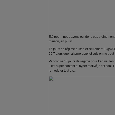
Eté pourri nous avons eu, donc pas pleinement 
maison, en plus!!!
15 jours de régime dukan et seulement 1kgs700 d
59.7 alors que j alterne pp/pl et suis on ne peut 
Par contre 15 jours de régime pour fred veulent d
il est super content et hyper motivé, c est cool!
remodeler tout ça...