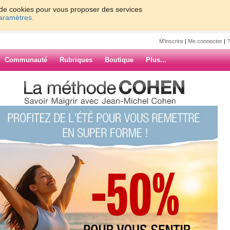
on de cookies pour vous proposer des services
paramètres.
M'inscrire
|
Me connecter
|
?
Communauté
Rubriques
Boutique
Plus...
bre
yl
 car il annonce la rentrée de mon bb
a rentrée dont je n ai pas vraiment
ARCHIVES