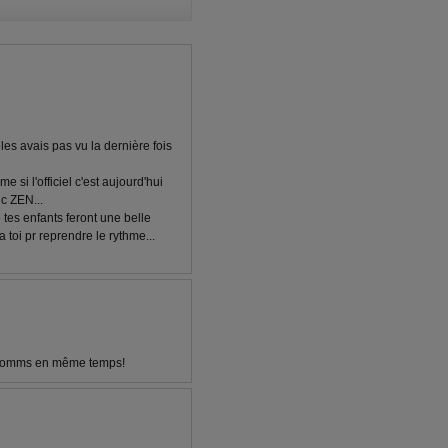
les avais pas vu la dernière fois
 si l'officiel c'est aujourd'hui
c ZEN...
 tes enfants feront une belle
 toi pr reprendre le rythme...
s comms en même temps!