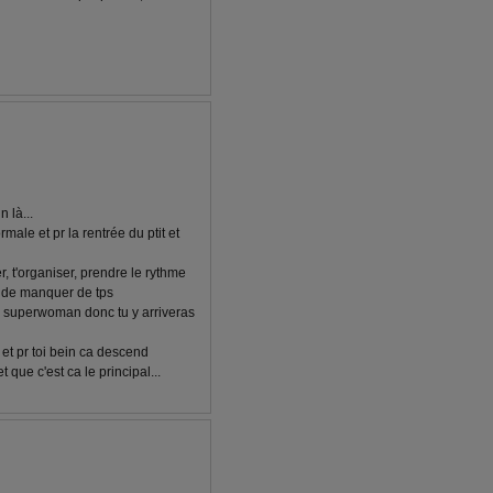
 là...
rmale et pr la rentrée du ptit et
er, t'organiser, prendre le rythme
s de manquer de tps
 superwoman donc tu y arriveras
 et pr toi bein ca descend
ue c'est ca le principal...