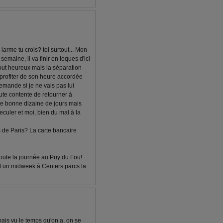
larme tu crois? toi surtout... Mon
maine, il va finir en loques d'ici
 tout heureux mais la séparation
profiter de son heure accordée
demande si je ne vais pas lui
oute contente de retourner à
ne bonne dizaine de jours mais
reculer et moi, bien du mal à la
s de Paris? La carte bancaire
é toute la journée au Puy du Fou!
it un midweek à Centers parcs la
mais vu le temps qu'on a, on se