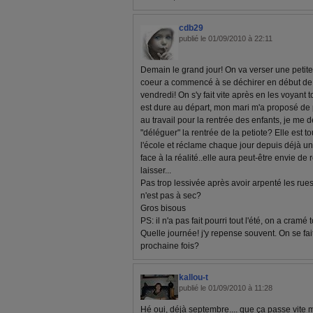
cdb29
publié le 01/09/2010 à 22:11
Demain le grand jour! On va verser une petite 
coeur a commencé à se déchirer en début de se
vendredi! On s'y fait vite après en les voyant
est dure au départ, mon mari m'a proposé de 
au travail pour la rentrée des enfants, je me 
"déléguer" la rentrée de la petiote? Elle est t
l'école et réclame chaque jour depuis déjà u
face à la réalité..elle aura peut-être envie de 
laisser...
Pas trop lessivée après avoir arpenté les rue
n'est pas à sec?
Gros bisous
PS: il n'a pas fait pourri tout l'été, on a cram
Quelle journée! j'y repense souvent. On se fa
prochaine fois?
kallou-t
publié le 01/09/2010 à 11:28
Hé oui, déjà septembre.... que ça passe vite 