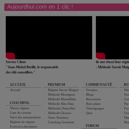
Aujourdhui.com en 1 clic !
Service Client
ils ont réussi leur rég
"Jean-Michel Berille, le responsable
- Méthode Savoir Maig
des télé-conseillers."
ACCUEIL
PREMIUM
COMMUNAUTÉ
RU
Accueil
Régime Savoir Maigrir
Groupes
Min
Méthode Montignac
Blogs
Nut
Méthode MentalSlim
Rencontres
Cui
COACHING
Méthode Slim Data
Bons plans
Psy
Menus régime
Méthodes Naturelles
Témoignages
For
Liste de courses
Méthode Chrono-
Quiz
Gro
Suivi des mensurations
Géno-Nutrition
Ma
Réglette de régime
Coaching Grossesse
Bea
FORUM
Exercices physiques