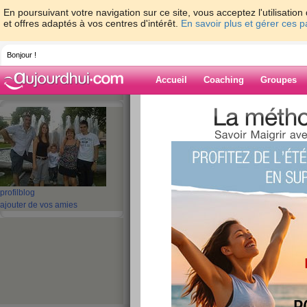
En poursuivant votre navigation sur ce site, vous acceptez l'utilisati
et offres adaptés à vos centres d'intérêt.
En savoir plus et gérer ces 
Bonjour !
Accueil
Coaching
Groupes
Accueil
>
espaces
>
jeannesyl
> pas terri
Blog de jeannes
aide blog
pas terrible
profil
blog
ajouter de vos amies
publié le 15/09/2009 à 18:54
Mes beaux parents sont partis, la vie pepere va
maman a fait une apparition juste 2 petits jours, 
encore des soucis avec max, faut vraiment qu il 
trop comment l y aider