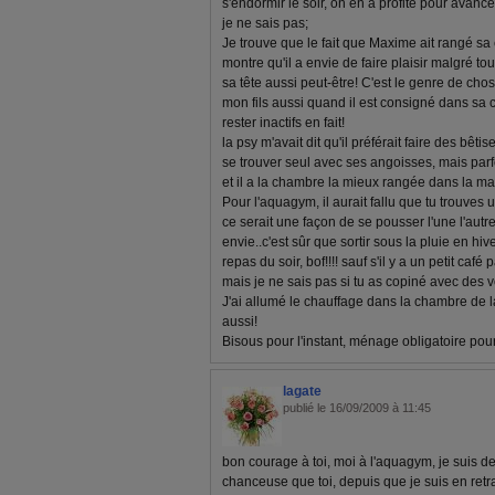
s'endormir le soir, on en a profité pour avancer
je ne sais pas;
Je trouve que le fait que Maxime ait rangé s
montre qu'il a envie de faire plaisir malgré to
sa tête aussi peut-être! C'est le genre de cho
mon fils aussi quand il est consigné dans sa 
rester inactifs en fait!
la psy m'avait dit qu'il préférait faire des bêti
se trouver seul avec ses angoisses, mais parfoi
et il a la chambre la mieux rangée dans la ma
Pour l'aquagym, il aurait fallu que tu trouves
ce serait une façon de se pousser l'une l'autr
envie..c'est sûr que sortir sous la pluie en hiv
repas du soir, bof!!!! sauf s'il y a un petit caf
mais je ne sais pas si tu as copiné avec des 
J'ai allumé le chauffage dans la chambre de la
aussi!
Bisous pour l'instant, ménage obligatoire pour
lagate
publié le 16/09/2009 à 11:45
bon courage à toi, moi à l'aquagym, je suis d
chanceuse que toi, depuis que je suis en retra