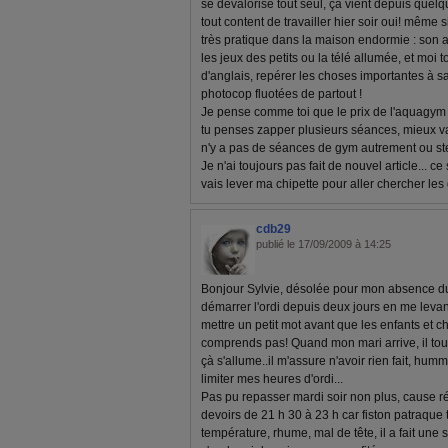
se dévalorise tout seul, çà vient depuis quelq
tout content de travailler hier soir oui! même si
très pratique dans la maison endormie : son att
les jeux des petits ou la télé allumée, et moi t
d'anglais, repérer les choses importantes à 
photocop fluotées de partout !
Je pense comme toi que le prix de l'aquagym 
tu penses zapper plusieurs séances, mieux vaut
n'y a pas de séances de gym autrement ou s
Je n'ai toujours pas fait de nouvel article... ce 
vais lever ma chipette pour aller chercher les
cdb29
publié le 17/09/2009 à 14:25
Bonjour Sylvie, désolée pour mon absence du
démarrer l'ordi depuis deux jours en me leva
mettre un petit mot avant que les enfants et ch
comprends pas! Quand mon mari arrive, il touc
çà s'allume..il m'assure n'avoir rien fait, hu
limiter mes heures d'ordi...
Pas pu repasser mardi soir non plus, cause réu
devoirs de 21 h 30 à 23 h car fiston patraque 
température, rhume, mal de tête, il a fait une si