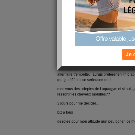
on y réfléchis!!
tout ça ne va pas m aider a attaquer ma diete, 
chercher des excuses et d esquiver, je m y pré
Je 
théoriquement j attaque lundi!!
pour l aquagym je sais pas, les inscriptions so
ou 21h, j ai peur que ça fasse tard et que ça me
aller faire trempette, j aurais préférer en fin d 
que je réfléchisse serieusement!!
etes vous des adeptes de l aquagym et si oui, 
ressortir les cheveux mouillés??
3 jours pour me décider....
biz a tous
désolée pour mon attitude uun peu bof en ce m