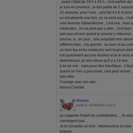
, avant c'était de 19 h à 20 h , c'est parfois dur 
je suis en province , je fais partie de 2 associ
10 séances, pour l'une , cela fait 4,5 € et pour
on est absente une fois, on ne perd pas , c'est
cela favorise l'absentéisme , c'est vrai , mai
médicales , on ne peut pas y aller , c'est bie
sais pas encore quand je pourrai y retourner ,
piscine, si , en plus , cela amputait mon abon
réfléchis bien , ma grande , au pour et au con
un bien fou et les médecins sont toujours étonn
n'ai quasiment aucune douleur et je le sens 
abdominaux, je suis mieux qu'il y a 10 ans .
à toi de voir , mais pour être bénéfique , il fa
quand on n'en a pas envie, cela peut arriver , 
bien-être.
Courage avec ton ado.
bisous.Chantal
Shoutte
publié le 15/09/2009 à 23:21
ça s'appelle l'esprit de contradiction.... Je s
s'arrangent pas....
Je te conseille un livre : Adolescence et crise :
Erikson