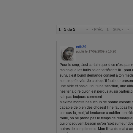
1 - 5 de 5
«
‹ Préc.
1
Suiv. ›
»
cdb29
publié le 17/09/2009 à 16:20
Pour le cmp, c'est certain que si ce n'est pas
moins que les tarifs soient différents là...pour
suivi, c'est lourd! demande conseil à ton méde
sont trop élevés. Je crois qu'il faut leur prése
une aide et pas du tout une sanction, une aid
hésiter à dire qu'on est perdus aussi parfois,
sait pas toujours comment...
Maxime montre beaucoup de bonne volonté ces 
capable de bien des choses! Il ne faut pas hé
ces cas-là, moi j'ai tendance à oublier...on r
roule, on ne prend pas le temps de remarquer l
qui ont souvent besoin qu'on "soit sur leur do
autres de compliments. Mon fils a du mal à acce