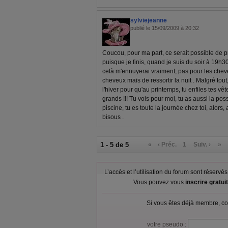
sylviejeanne
publié le 15/09/2009 à 20:32
Coucou, pour ma part, ce serait possible de 
puisque je finis, quand je suis du soir à 19h30,
celà m'ennuyerai vraiment, pas pour les cheve
cheveux mais de ressortir la nuit . Malgré tou
l'hiver pour qu'au printemps, tu enfiles tes vêt
grands !!! Tu vois pour moi, tu as aussi la poss
piscine, tu es toute la journée chez toi, alors, a
bisous .
1 - 5 de 5
«
‹ Préc.
1
Suiv. ›
»
L’accès et l’utilisation du forum sont réser
Vous pouvez vous
inscrire gratu
Si vous êtes déjà membre, co
votre pseudo :