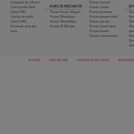
Compteur de calories
Forum minceur
FORUM PREMIUM
DO
Calcul poids idéal
Forum cuisine
Calcul IMC
Forum Savoir Maigrir
Forum grossesse
Dos
Courbe de poids
Forum Montignac
Forum maman bébé
Dos
Calcul IMG
Forum MentalSlim
Forum psycho
Dos
Grossesse mois par
Forum SLIM data
Forum forme santé
Dos
mois
Forum beauté
san
Forum communauté
Dos
Dos
Dos
accueil
plan du site
envoyer à une amie
témoigna
Forum minceur
Forum cuisine
Commencer un régime
boissons, vins et cocktails
Alimentation équilibrée et nutrition
astuces et bons plans
Minceur
Recette cuisine
exercices physiques
recette facile
produits minceur
Recette poulet
Tags
:
ventre plat
|
maigrir des fesses
|
abdominaux
|
régime américain
|
régime mayo
|
Découvrez aussi
:
exercices abdominaux
|
recette wok
|