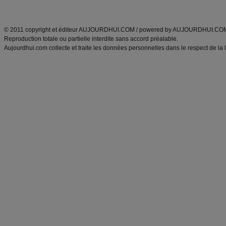
ANXA Partenaires
:
Recette
de cuisine |
Recette cuisine
|
© 2011 copyright et éditeur AUJOURDHUI.COM / powered by AUJOURDHUI.CO
Reproduction totale ou partielle interdite sans accord préalable.
Aujourdhui.com collecte et traite les données personnelles dans le respect de la 