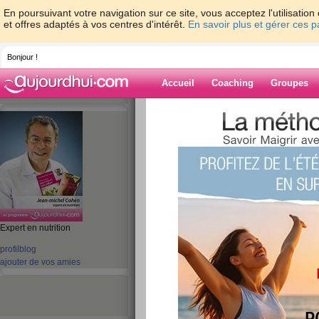
En poursuivant votre navigation sur ce site, vous acceptez l'utilisati
et offres adaptés à vos centres d'intérêt.
En savoir plus et gérer ces 
Bonjour !
Accueil
Coaching
Groupes
Accueil
>
espaces
>
jeanmichelcohen
> Z
Blog de jeanmi
aide blog
Expert en nutrition
Zoom sur le jus d
profil
blog
publié le 15/07/2013 à 05:31
ajouter de vos amies
Bonjour,
A l’apéritif, vous recherchez une boisson rafraî