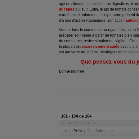
agit en stimulant les sécrétions digestives et pr
du repas
qui suit. Enfin, le jus de tomate cons
carotènes et notamment du lycopène présent dan
n'a pas d'action vitaminique, son action
antiox
Vendu dans le commerce au rayon des jus de frui
préparer soi-même à partir de tomates bien mûr
du commerce, restez simplement vigilant. Certai
la plupart est
excessivement salée
avec 5 à 6 g
sel par verre de 200 ml. Privilégiez donc les ju
Que pensez-vous du j
Bonne journée
101 - 104 de 104
«
1 - 10
11 - 11
»
«
‹ Préc.
11
Suiv. ›
»