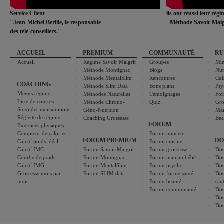
Service Client
ils ont réussi leur rég
"Jean-Michel Berille, le responsable
- Méthode Savoir Maig
des télé-conseillers."
ACCUEIL
PREMIUM
COMMUNAUTÉ
RU
Accueil
Régime Savoir Maigrir
Groupes
Min
Méthode Montignac
Blogs
Nut
Méthode MentalSlim
Rencontres
Cui
COACHING
Méthode Slim Data
Bons plans
Psy
Menus régime
Méthodes Naturelles
Témoignages
For
Liste de courses
Méthode Chrono-
Quiz
Gro
Suivi des mensurations
Géno-Nutrition
Ma
Réglette de régime
Coaching Grossesse
Bea
FORUM
Exercices physiques
Compteur de calories
Forum minceur
FORUM PREMIUM
DO
Calcul poids idéal
Forum cuisine
Calcul IMC
Forum Savoir Maigrir
Forum grossesse
Dos
Courbe de poids
Forum Montignac
Forum maman bébé
Dos
Calcul IMG
Forum MentalSlim
Forum psycho
Dos
Grossesse mois par
Forum SLIM data
Forum forme santé
Dos
mois
Forum beauté
san
Forum communauté
Dos
Dos
Dos