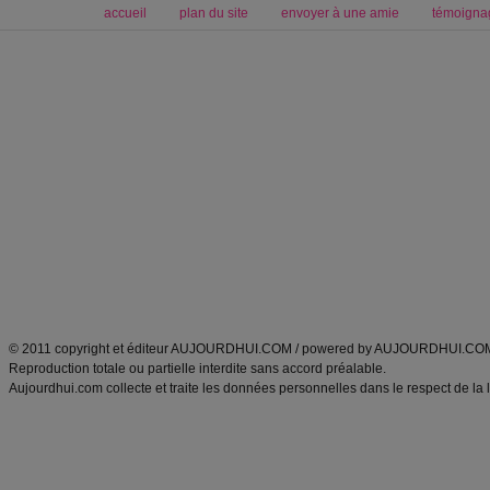
accueil
plan du site
envoyer à une amie
témoigna
Forum minceur
Forum cuisine
Commencer un régime
boissons, vins et cocktails
Alimentation équilibrée et nutrition
astuces et bons plans
Minceur
Recette cuisine
exercices physiques
recette facile
produits minceur
Recette poulet
Tags
:
ventre plat
|
maigrir des fesses
|
abdominaux
|
régime américain
|
régime mayo
|
Découvrez aussi
:
exercices abdominaux
|
recette wok
|
ANXA Partenaires
:
Recette
de cuisine |
Recette cuisine
|
© 2011 copyright et éditeur AUJOURDHUI.COM / powered by AUJOURDHUI.CO
Reproduction totale ou partielle interdite sans accord préalable.
Aujourdhui.com collecte et traite les données personnelles dans le respect de la 