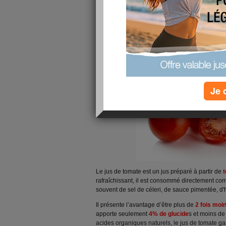
oublie souvent
le jus de tomate
et pourtant c’es
Je 
Le jus de tomate est un jus préparé à partir de
rafraîchissant, il est consommé directement co
souvent de sel de céleri, de sauce pimentée, d'
Il présente l’avantage d’être plus de
2 fois moi
apporte seulement
4% de glucide
s et moins d
acides organiques naturels, le jus de tomate ga