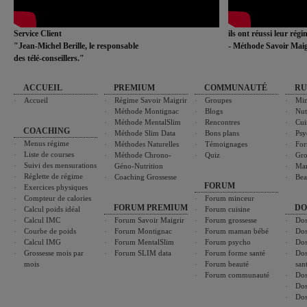
Service Client
ils ont réussi leur rég
"Jean-Michel Berille, le responsable
- Méthode Savoir Maig
des télé-conseillers."
ACCUEIL
PREMIUM
COMMUNAUTÉ
RU
Accueil
Régime Savoir Maigrir
Groupes
Min
Méthode Montignac
Blogs
Nut
Méthode MentalSlim
Rencontres
Cui
COACHING
Méthode Slim Data
Bons plans
Psy
Menus régime
Méthodes Naturelles
Témoignages
For
Liste de courses
Méthode Chrono-
Quiz
Gro
Suivi des mensurations
Géno-Nutrition
Ma
Réglette de régime
Coaching Grossesse
Bea
FORUM
Exercices physiques
Compteur de calories
Forum minceur
FORUM PREMIUM
DO
Calcul poids idéal
Forum cuisine
Calcul IMC
Forum Savoir Maigrir
Forum grossesse
Dos
Courbe de poids
Forum Montignac
Forum maman bébé
Dos
Calcul IMG
Forum MentalSlim
Forum psycho
Dos
Grossesse mois par
Forum SLIM data
Forum forme santé
Dos
mois
Forum beauté
san
Forum communauté
Dos
Dos
Dos