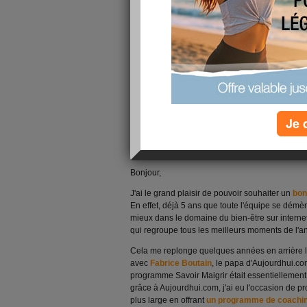
Je 
Bonjour,
J'ai le grand plaisir de pouvoir souhaiter un
bon
En effet, déjà 5 ans que toute l'équipe se démène
mieux dans le domaine du bien-être sur internet.
qui regroupe tous les meilleurs moments de l'
Cela me replonge quelques années en arrière 
avec
Fabrice Boutain
, le papa d'Aujourdhui.com
programme Savoir Maigrir était essentiellement 
grâce à Aujourdhui.com, j'ai eu l'occasion de 
plus large en offrant
un programme de coaching