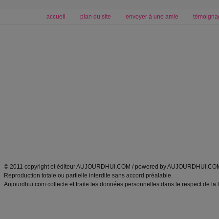
accueil
plan du site
envoyer à une amie
témoigna
Forum minceur
Forum cuisine
Commencer un régime
boissons, vins et cocktails
Alimentation équilibrée et nutrition
astuces et bons plans
Minceur
Recette cuisine
exercices physiques
recette facile
produits minceur
Recette poulet
Tags
:
ventre plat
|
maigrir des fesses
|
abdominaux
|
régime américain
|
régime mayo
|
Découvrez aussi
:
exercices abdominaux
|
recette wok
|
ANXA Partenaires
:
Recette
de cuisine |
Recette cuisine
|
© 2011 copyright et éditeur AUJOURDHUI.COM / powered by AUJOURDHUI.CO
Reproduction totale ou partielle interdite sans accord préalable.
Aujourdhui.com collecte et traite les données personnelles dans le respect de la 