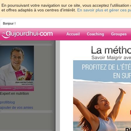
En poursuivant votre navigation sur ce site, vous acceptez l'utilisati
et offres adaptés à vos centres d'intérêt.
En savoir plus et gérer ces 
Bonjour !
Accueil
Coaching
Groupes
Accueil
>
espaces
>
jeanmichelcohen
> J
Aujourdhui.com
Blog de jeanmi
aide blog
Expert en nutrition
Joyeux anniversia
profil
blog
ajouter de vos amies
Aujourdhui.com
publié le 27/06/2012 à 05:27