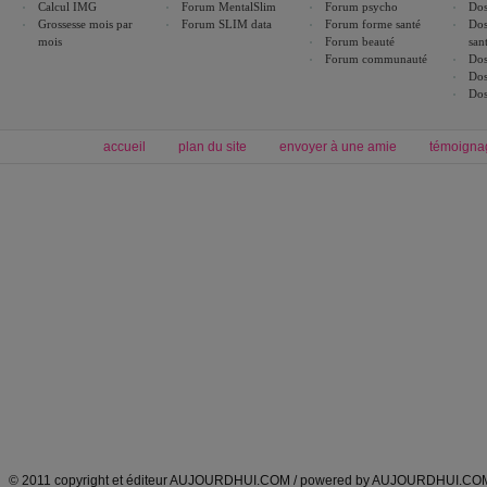
Calcul IMG
Forum MentalSlim
Forum psycho
Dos
Grossesse mois par
Forum SLIM data
Forum forme santé
Dos
mois
Forum beauté
san
Forum communauté
Dos
Dos
Dos
accueil
plan du site
envoyer à une amie
témoigna
Forum minceur
Forum cuisine
Commencer un régime
boissons, vins et cocktails
Alimentation équilibrée et nutrition
astuces et bons plans
Minceur
Recette cuisine
exercices physiques
recette facile
produits minceur
Recette poulet
Tags
:
ventre plat
|
maigrir des fesses
|
abdominaux
|
régime américain
|
régime mayo
|
Découvrez aussi
:
exercices abdominaux
|
recette wok
|
ANXA Partenaires
:
Recette
de cuisine |
Recette cuisine
|
© 2011 copyright et éditeur AUJOURDHUI.COM / powered by AUJOURDHUI.CO