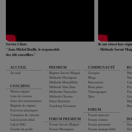
Service Client
ils ont réussi leur rég
"Jean-Michel Berille, le responsable
- Méthode Savoir Maig
des télé-conseillers."
ACCUEIL
PREMIUM
COMMUNAUTÉ
RU
Accueil
Régime Savoir Maigrir
Groupes
Min
Méthode Montignac
Blogs
Nut
Méthode MentalSlim
Rencontres
Cui
COACHING
Méthode Slim Data
Bons plans
Psy
Menus régime
Méthodes Naturelles
Témoignages
For
Liste de courses
Méthode Chrono-
Quiz
Gro
Suivi des mensurations
Géno-Nutrition
Ma
Réglette de régime
Coaching Grossesse
Bea
FORUM
Exercices physiques
Compteur de calories
Forum minceur
FORUM PREMIUM
DO
Calcul poids idéal
Forum cuisine
Calcul IMC
Forum Savoir Maigrir
Forum grossesse
Dos
Courbe de poids
Forum Montignac
Forum maman bébé
Dos