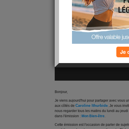
Je 
Bonjour,
Je viens aujourd'hui pour partager avec vous u
Caroline Ithurbide
aux côtés de
. Je vous inv
nous regarder tous les matins du lundi au jeudi 
dans l'émission :
Mon Bien-être
.
Cette émission est l'occasion de parler de sujet