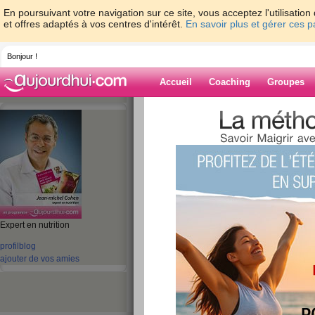
En poursuivant votre navigation sur ce site, vous acceptez l'utilisati
et offres adaptés à vos centres d'intérêt.
En savoir plus et gérer ces 
Bonjour !
Accueil
Coaching
Groupes
Accueil
>
espaces
>
jeanmichelcohen
> R
"Mon Bien-être"
Blog de jeanmi
aide blog
Expert en nutrition
Retrouvez moi dan
profil
blog
ajouter de vos amies
"Mon Bien-être"
publié le 04/10/2011 à 10:37