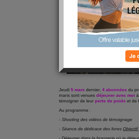
Je 
Jeudi
5 mars
dernier,
4 abonnées
du pr
maris sont venues
déjeuner avec moi
à
témoigner de leur
perte de poids
et de 
Au programme :
- Shooting des vidéos de témoignage
- Séance de dédicace des livres
Objectif
- Déjeuner dans la brasserie où je déjeu