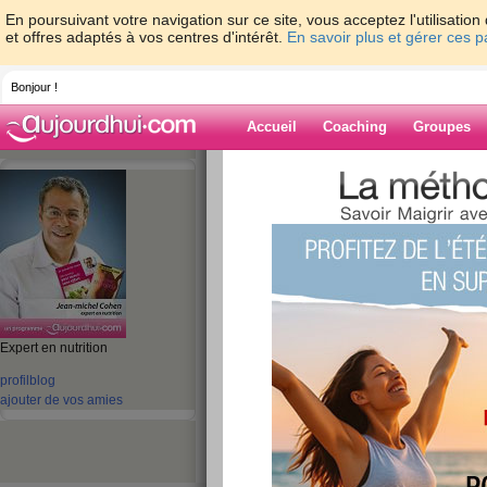
En poursuivant votre navigation sur ce site, vous acceptez l'utilisati
et offres adaptés à vos centres d'intérêt.
En savoir plus et gérer ces 
Bonjour !
Accueil
Coaching
Groupes
Accueil
>
espaces
>
jeanmichelcohen
> L
Blog de jeanmi
aide blog
Expert en nutrition
Les nouvelles amb
profil
blog
publié le 08/03/2010 à 15:37
ajouter de vos amies