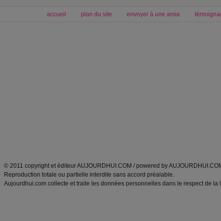
accueil
plan du site
envoyer à une amie
témoigna
Forum minceur
Forum cuisine
Commencer un régime
boissons, vins et cocktails
Alimentation équilibrée et nutrition
astuces et bons plans
Minceur
Recette cuisine
exercices physiques
recette facile
produits minceur
Recette poulet
Tags
:
ventre plat
|
maigrir des fesses
|
abdominaux
|
régime américain
|
régime mayo
|
Découvrez aussi
:
exercices abdominaux
|
recette wok
|
ANXA Partenaires
:
Recette
de cuisine |
Recette cuisine
|
© 2011 copyright et éditeur AUJOURDHUI.COM / powered by AUJOURDHUI.CO
Reproduction totale ou partielle interdite sans accord préalable.
Aujourdhui.com collecte et traite les données personnelles dans le respect de la 