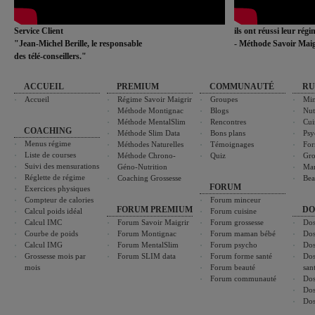
Service Client
ils ont réussi leur rég
"Jean-Michel Berille, le responsable
- Méthode Savoir Maig
des télé-conseillers."
ACCUEIL
PREMIUM
COMMUNAUTÉ
RU
Accueil
Régime Savoir Maigrir
Groupes
Min
Méthode Montignac
Blogs
Nut
Méthode MentalSlim
Rencontres
Cui
COACHING
Méthode Slim Data
Bons plans
Psy
Menus régime
Méthodes Naturelles
Témoignages
For
Liste de courses
Méthode Chrono-
Quiz
Gro
Suivi des mensurations
Géno-Nutrition
Ma
Réglette de régime
Coaching Grossesse
Bea
FORUM
Exercices physiques
Compteur de calories
Forum minceur
FORUM PREMIUM
DO
Calcul poids idéal
Forum cuisine
Calcul IMC
Forum Savoir Maigrir
Forum grossesse
Dos
Courbe de poids
Forum Montignac
Forum maman bébé
Dos
Calcul IMG
Forum MentalSlim
Forum psycho
Dos
Grossesse mois par
Forum SLIM data
Forum forme santé
Dos
mois
Forum beauté
san
Forum communauté
Dos
Dos
Dos