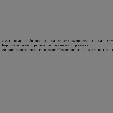
exercices physiques
recette facile
produits minceur
Recette poulet
Tags
:
ventre plat
|
maigrir des fesses
|
abdominaux
|
régime américain
|
régime mayo
|
Découvrez aussi
:
exercices abdominaux
|
recette wok
|
ANXA Partenaires
:
Recette
de cuisine |
Recette cuisine
|
© 2011 copyright et éditeur AUJOURDHUI.COM / powered by AUJOURDHUI.CO
Reproduction totale ou partielle interdite sans accord préalable.
Aujourdhui.com collecte et traite les données personnelles dans le respect de la 