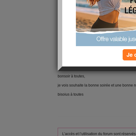
Je 
bonsoir à toutes,
je vois souhaite la bonne soirée et une bonne n
bisoius à toutes
L’accès et l’utilisation du forum sont réser