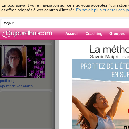
En poursuivant votre navigation sur ce site, vous acceptez l'utilisati
et offres adaptés à vos centres d'intérêt.
En savoir plus et gérer ces 
Bonjour !
Accueil
Coaching
Groupes
Accueil
>
espaces
>
jacquy29
> bonne so
Blog de jacquy
aide blog
bonne soirée biso
profil
blog
ajouter de vos amies
publié le 17/11/2008 à 20:52