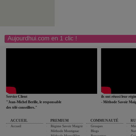
Aujourdhui.com en 1 clic !
Service Client
ils ont réussi leur rég
"Jean-Michel Berille, le responsable
- Méthode Savoir Maig
des télé-conseillers."
ACCUEIL
PREMIUM
COMMUNAUTÉ
RU
Accueil
Régime Savoir Maigrir
Groupes
Min
Méthode Montignac
Blogs
Nut
Méthode MentalSlim
Rencontres
Cui