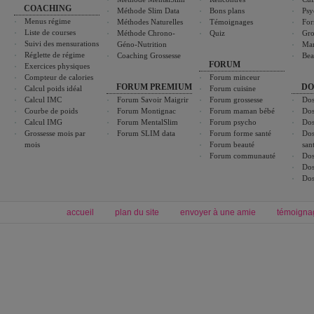
COACHING
Méthode Slim Data
Bons plans
Psy
Menus régime
Méthodes Naturelles
Témoignages
For
Liste de courses
Méthode Chrono-
Quiz
Gro
Suivi des mensurations
Géno-Nutrition
Ma
Réglette de régime
Coaching Grossesse
Bea
FORUM
Exercices physiques
Compteur de calories
Forum minceur
FORUM PREMIUM
DO
Calcul poids idéal
Forum cuisine
Calcul IMC
Forum Savoir Maigrir
Forum grossesse
Dos
Courbe de poids
Forum Montignac
Forum maman bébé
Dos
Calcul IMG
Forum MentalSlim
Forum psycho
Dos
Grossesse mois par
Forum SLIM data
Forum forme santé
Dos
mois
Forum beauté
san
Forum communauté
Dos
Dos
Dos
accueil
plan du site
envoyer à une amie
témoigna
Forum minceur
Forum cuisine
Commencer un régime
boissons, vins et cocktails
Alimentation équilibrée et nutrition
astuces et bons plans
Minceur
Recette cuisine