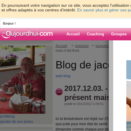
En poursuivant votre navigation sur ce site, vous acceptez l'utilisati
et offres adaptés à vos centres d'intérêt.
En savoir plus et gérer ces 
Bonjour !
Accueil
Coaching
Groupes
Accueil
>
espaces
>
jacques2308
> 2017.1
mais il fait froid
Blog de jacque
aide blog
2017.12.03. - Le sol
présent mais il fait
publié le 03/12/2017 à 09:51
profil
blog
Ici la température est réglé sur 25° mais le rend
ajouter de vos amies
que juste pour mon état de santé mais bon il faut
dimanche comme chaque jour de la semaine, b