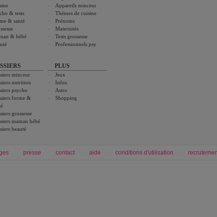
sine
Appareils minceur
cho & tests
Thèmes de cuisine
me & santé
Prénoms
ssesse
Maternités
man & bébé
Tests grossesse
uté
Professionnels psy
SSIERS
PLUS
siers minceur
Jeux
siers nutrition
Infos
siers psycho
Astro
siers forme &
Shopping
té
siers grossesse
siers maman bébé
siers beauté
ges
presse
contact
aide
conditions d'utilisation
recrutemen
Forum grossesse et bébé
Forum psychologie
envie de bébé et de devenir maman
développement personnel et spiritua
accouchement et naissance de bébé
couple et sexualité
Grossesse et femme enceinte
Psychologie