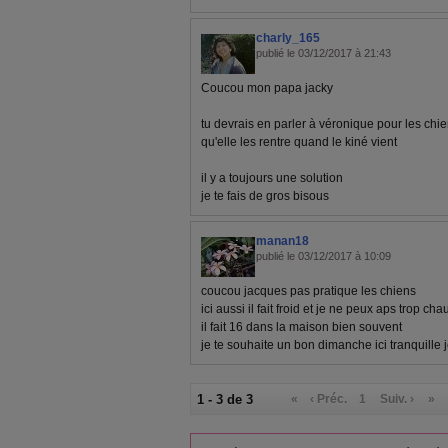
charly_165
publié le 03/12/2017 à 21:43
Coucou mon papa jacky
tu devrais en parler à véronique pour les chi
qu'elle les rentre quand le kiné vient
il y a toujours une solution
je te fais de gros bisous
manan18
publié le 03/12/2017 à 10:09
coucou jacques pas pratique les chiens
ici aussi il fait froid et je ne peux aps trop ch
il fait 16 dans la maison bien souvent
je te souhaite un bon dimanche ici tranquille
1 - 3 de 3
«
‹ Préc.
1
Suiv. ›
»