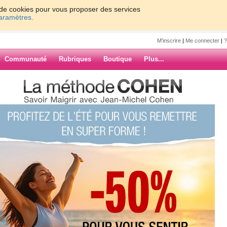
on de cookies pour vous proposer des services
paramètres.
M'inscrire
|
Me connecter
|
?
Communauté
Rubriques
Boutique
Plus...
2.03. - Le soleil est bien présent
s2308
eil est bien
 froid
u n'est que de 23° est cela n'est
ARCHIVES
 bien faire avec, oui c'est un
eaucoup de gens passe tout près