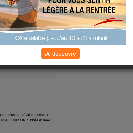
 une horde de 8 chiens dès qu'une
e kiné devait venir et il n'a pas
mprends, je ne savais pas qu'il était
vais pas, sur ce je vous souhaite
le soleil comme il en fait ici, de
(3) commentaires
Je decouvre
ns se n'est pas évident mais ta
froid que 11 dans la journée et avec