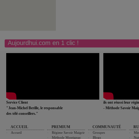
Aujourdhui.com en 1 clic !
Service Client
ils ont réussi leur rég
"Jean-Michel Berille, le responsable
- Méthode Savoir Maig
des télé-conseillers."
ACCUEIL
PREMIUM
COMMUNAUTÉ
RU
Accueil
Régime Savoir Maigrir
Groupes
Min
Méthode Montignac
Blogs
Nut