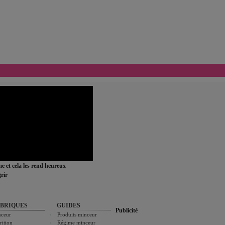
ime et cela les rend heureux
rir
BRIQUES
GUIDES
Publicité
ceur
Produits minceur
rition
Régime minceur