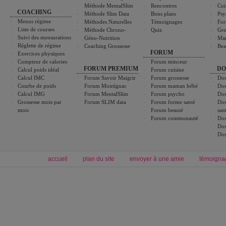
Méthode MentalSlim
Rencontres
Cui
COACHING
Méthode Slim Data
Bons plans
Psy
Menus régime
Méthodes Naturelles
Témoignages
For
Liste de courses
Méthode Chrono-
Quiz
Gro
Suivi des mensurations
Géno-Nutrition
Ma
Réglette de régime
Coaching Grossesse
Bea
FORUM
Exercices physiques
Compteur de calories
Forum minceur
FORUM PREMIUM
DO
Calcul poids idéal
Forum cuisine
Calcul IMC
Forum Savoir Maigrir
Forum grossesse
Dos
Courbe de poids
Forum Montignac
Forum maman bébé
Dos
Calcul IMG
Forum MentalSlim
Forum psycho
Dos
Grossesse mois par
Forum SLIM data
Forum forme santé
Dos
mois
Forum beauté
san
Forum communauté
Dos
Dos
Dos
accueil
plan du site
envoyer à une amie
témoigna
Forum minceur
Forum cuisine
Commencer un régime
boissons, vins et cocktails
Alimentation équilibrée et nutrition
astuces et bons plans
Minceur
Recette cuisine