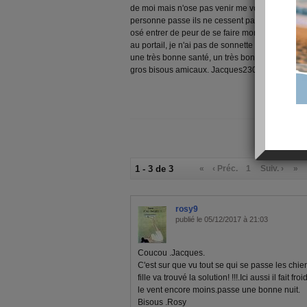
de moi mais n'ose pas venir me voir car dehors
personne passe ils ne cessent pas d'aboyer hier l
osé entrer de peur de se faire mordre et je le co
au portail, je n'ai pas de sonnette donc je ne sa
une très bonne santé, un très bon dimanche sous 
gros bisous amicaux. Jacques2308
1 - 3 de 3
«
‹ Préc.
1
Suiv. ›
»
rosy9
publié le 05/12/2017 à 21:03
Coucou .Jacques.
C'est sur que vu tout se qui se passe les chie
fille va trouvé la solution! !!!.Ici aussi il fait 
le vent encore moins.passe une bonne nuit.
Bisous .Rosy