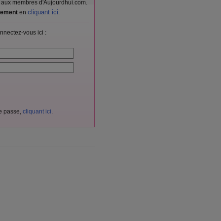
vés aux membres d'Aujourdhui.com.
cliquant ici
itement
en
.
nnectez-vous ici :
de passe,
cliquant ici
.