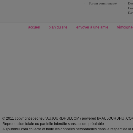
Forum communauté
Dos
Dos
Dos
accueil
plan du site
envoyer à une amie
témoigna
Forum minceur
Forum cuisine
Commencer un régime
boissons, vins et cocktails
Alimentation équilibrée et nutrition
astuces et bons plans
Minceur
Recette cuisine
exercices physiques
recette facile
produits minceur
Recette poulet
Tags
:
ventre plat
|
maigrir des fesses
|
abdominaux
|
régime américain
|
régime mayo
|
Découvrez aussi
:
exercices abdominaux
|
recette wok
|
ANXA Partenaires
:
Recette
de cuisine |
Recette cuisine
|
© 2011 copyright et éditeur AUJOURDHUI.COM / powered by AUJOURDHUI.CO
Reproduction totale ou partielle interdite sans accord préalable.
Aujourdhui.com collecte et traite les données personnelles dans le respect de la 