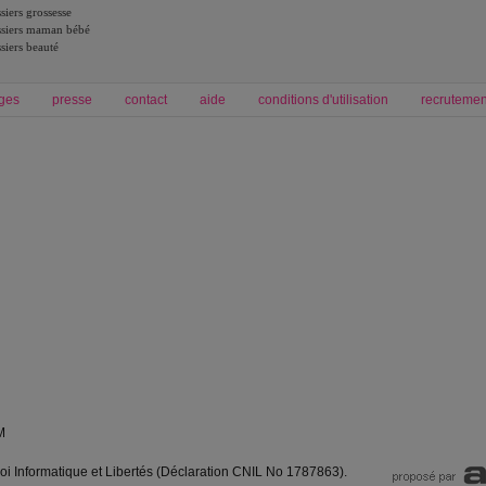
siers grossesse
siers maman bébé
siers beauté
ges
presse
contact
aide
conditions d'utilisation
recrutemen
Forum grossesse et bébé
Forum psychologie
envie de bébé et de devenir maman
développement personnel et spiritua
accouchement et naissance de bébé
couple et sexualité
Grossesse et femme enceinte
Psychologie
symptome grossesse
intelligence et test de qi
calendrier de grossesse
test qi
régime protéiné
|
maigrir du ventre
|
M
loi Informatique et Libertés (Déclaration CNIL No 1787863).