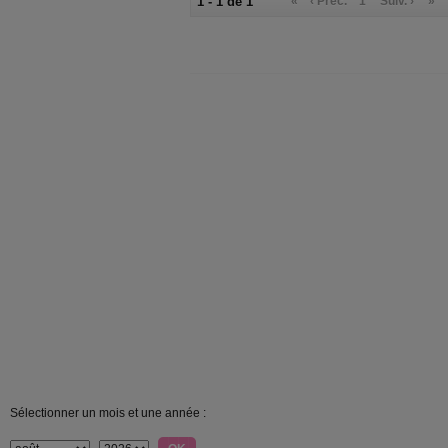
1 - 1 de 1
«
‹ Préc.
1
Suiv. ›
»
Sélectionner un mois et une année :