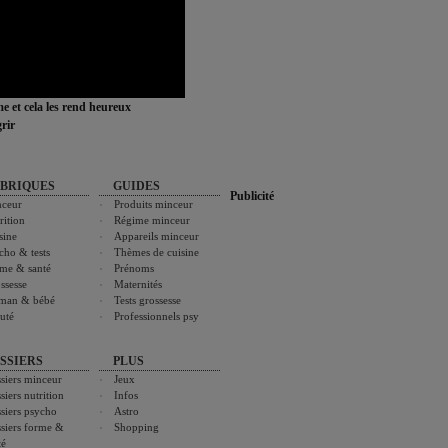
ime et cela les rend heureux
rir
BRIQUES
GUIDES
Publicité
ceur
Produits minceur
rition
Régime minceur
sine
Appareils minceur
cho & tests
Thèmes de cuisine
me & santé
Prénoms
ssesse
Maternités
man & bébé
Tests grossesse
uté
Professionnels psy
SSIERS
PLUS
siers minceur
Jeux
siers nutrition
Infos
siers psycho
Astro
siers forme &
Shopping
té