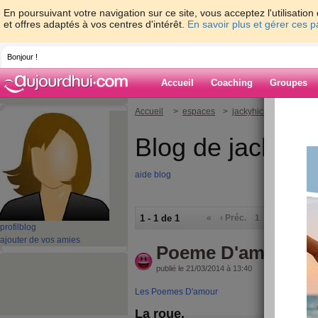
En poursuivant votre navigation sur ce site, vous acceptez l'utilisati
et offres adaptés à vos centres d'intérêt.
En savoir plus et gérer ces 
Bonjour !
Accueil
Coaching
Groupes
Accueil
>
espaces
>
jackyhichem
Blog de jackyh
aide blog
1 - 1 de 1
«
‹ Préc.
1
Suiv. ›
»
profil
blog
ajouter de vos amies
Poeme D'amour
publié le 21/03/2014 à 13:40
Les Poemes D'amour
La roue.