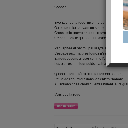
Sonnet.
Inventeur de la roue, inconnu demi-dieu,
Qui le premier, ployant un souple et ferme érabl
Créas cette œuvre antique, œuvre à jamais dur
Ce beau cercle qui porte un astre en son milieu 
Par Orphée et par toi, par la lyre et l'essieu,
L'espace aux marbres lourds n'est plus infranch
Et nous voyons glisser comme l'eau sur le sabl
Les pierres que leur poids rivait au même lieu.
Quand la terre frémit d'un roulement sonore,
L'élite des coursiers dans les enfers t'honore
Au souvenir des chars qu'entraînaient leurs gra
Mais que la roue
lire la suite