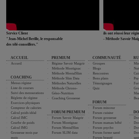
Service Client
ils ont réussi leur rég
"Jean-Michel Berille, le responsable
- Méthode Savoir Maig
des télé-conseillers."
ACCUEIL
PREMIUM
COMMUNAUTÉ
RU
Accueil
Régime Savoir Maigrir
Groupes
Min
Méthode Montignac
Blogs
Nut
Méthode MentalSlim
Rencontres
Cui
COACHING
Méthode Slim Data
Bons plans
Psy
Menus régime
Méthodes Naturelles
Témoignages
For
Liste de courses
Méthode Chrono-
Quiz
Gro
Suivi des mensurations
Géno-Nutrition
Ma
Réglette de régime
Coaching Grossesse
Bea
FORUM
Exercices physiques
Compteur de calories
Forum minceur
FORUM PREMIUM
DO
Calcul poids idéal
Forum cuisine
Calcul IMC
Forum Savoir Maigrir
Forum grossesse
Dos
Courbe de poids
Forum Montignac
Forum maman bébé
Dos
Calcul IMG
Forum MentalSlim
Forum psycho
Dos
Grossesse mois par
Forum SLIM data
Forum forme santé
Dos
mois
Forum beauté
san