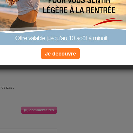
e,
able,
!
Je decouvre
issable,
e
nds pas ;
(0) commentaires