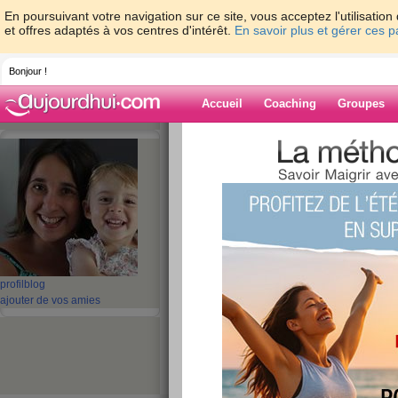
En poursuivant votre navigation sur ce site, vous acceptez l'utilisati
et offres adaptés à vos centres d'intérêt.
En savoir plus et gérer ces 
Bonjour !
Accueil
Coaching
Groupes
Accueil
>
espaces
>
hullabaloo
> je suis 
Blog de hullaba
aide blog
je suis contente...
publié le 19/07/2008 à 10:03
profil
blog
ajouter de vos amies