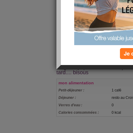
cette semaine j'
réussi à perdre 6
Je 
je n'ai pas le temps d'aller vous
blogs, là je pars au Croisic, je 
tard.... bisous
mon alimentation
Petit-déjeuner :
1 café
Déjeuner :
resto au Croi
Verres d'eau :
0
Calories consommées :
0 kcal