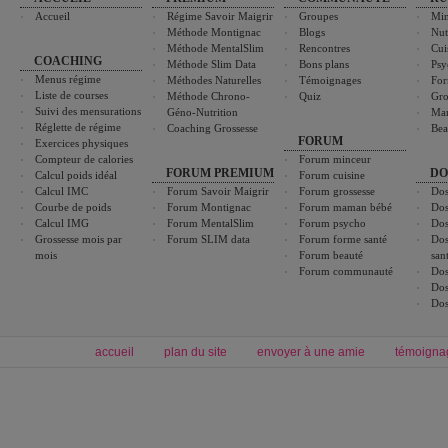
Accueil
Régime Savoir Maigrir
Groupes
Min
Méthode Montignac
Blogs
Nut
Méthode MentalSlim
Rencontres
Cui
COACHING
Méthode Slim Data
Bons plans
Psy
Menus régime
Méthodes Naturelles
Témoignages
For
Liste de courses
Méthode Chrono-
Quiz
Gro
Suivi des mensurations
Géno-Nutrition
Ma
Réglette de régime
Coaching Grossesse
Bea
FORUM
Exercices physiques
Compteur de calories
Forum minceur
FORUM PREMIUM
DO
Calcul poids idéal
Forum cuisine
Calcul IMC
Forum Savoir Maigrir
Forum grossesse
Dos
Courbe de poids
Forum Montignac
Forum maman bébé
Dos
Calcul IMG
Forum MentalSlim
Forum psycho
Dos
Grossesse mois par
Forum SLIM data
Forum forme santé
Dos
mois
Forum beauté
san
Forum communauté
Dos
Dos
Dos
accueil
plan du site
envoyer à une amie
témoigna
Forum minceur
Forum cuisine
Commencer un régime
boissons, vins et cocktails
Alimentation équilibrée et nutrition
astuces et bons plans