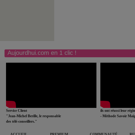
Aujourdhui.com en 1 clic !
Service Client
ils ont réussi leur rég
"Jean-Michel Berille, le responsable
- Méthode Savoir Maig
des télé-conseillers."
ACCUEIL
PREMIUM
COMMUNAUTÉ
RU