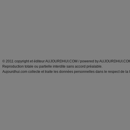
Minceur
Recette cuisine
exercices physiques
recette facile
produits minceur
Recette poulet
Tags
:
ventre plat
|
maigrir des fesses
|
abdominaux
|
régime américain
|
régime mayo
|
Découvrez aussi
:
exercices abdominaux
|
recette wok
|
ANXA Partenaires
:
Recette
de cuisine |
Recette cuisine
|
© 2011 copyright et éditeur AUJOURDHUI.COM / powered by AUJOURDHUI.CO
Reproduction totale ou partielle interdite sans accord préalable.
Aujourdhui.com collecte et traite les données personnelles dans le respect de la 