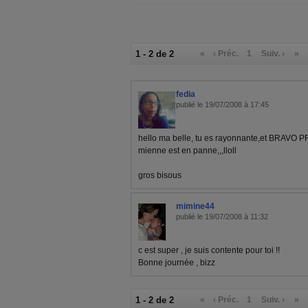
1 - 2 de 2
«
‹ Préc.
1
Suiv. ›
»
fedia
publié le 19/07/2008 à 17:45
hello ma belle, tu es rayonnante,et BRAVO PR T
mienne est en panne,,,lloll
gros bisous
mimine44
publié le 19/07/2008 à 11:32
c est super , je suis contente pour toi !!
Bonne journée , bizz
1 - 2 de 2
«
‹ Préc.
1
Suiv. ›
»