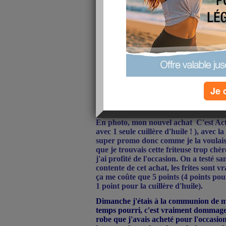
Je 
En photo, mon nouvel achat
C'est Act
avec 1 seule cuillère d'huile ! ), avec l
super promo donc comme je la voulai
que je trouvais cette friteuse trop chèr
j'ai profité de l'occasion. On a testé sa
contente de cet achat, les frites sont
ça me coûte que 5 points (4 points pou
1 point pour la cuillère d'huile).
Dimanche j'étais à la communion de m
temps pourri, c'est vraiment dommage,
robe que j'avais acheté pour l'occasio