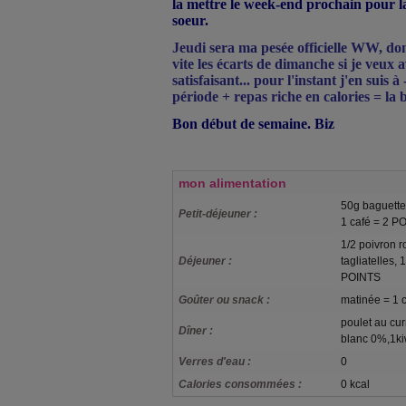
la mettre le week-end prochain pour 
soeur.
Jeudi sera ma pesée officielle WW, don
vite les écarts de dimanche si je veux a
satisfaisant... pour l'instant j'en suis 
période + repas riche en calories = la 
Bon début de semaine. Biz
mon alimentation
50g baguette,
Petit-déjeuner :
1 café = 2 P
1/2 poivron 
Déjeuner :
tagliatelles,
POINTS
Goûter ou snack :
matinée = 1 
poulet au cu
Dîner :
blanc 0%,1ki
Verres d'eau :
0
Calories consommées :
0 kcal