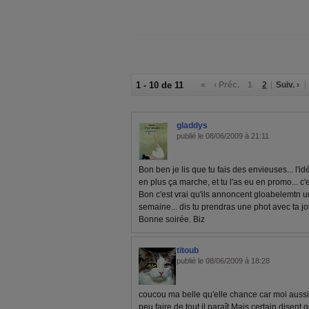
1 - 10 de 11
«
‹ Préc.
1
2
Suiv. ›
gladdys
publié le 08/06/2009 à 21:11
Bon ben je lis que tu fais des envieuses... l'id
en plus ça marche, et tu l'as eu en promo... c'es
Bon c'est vrai qu'ils annoncent gloabelemtn u
semaine... dis tu prendras une phot avec ta jo
Bonne soirée. Biz
titoub
publié le 08/06/2009 à 18:28
coucou ma belle qu'elle chance car moi aussi 
peu faire de tout il paraît.Mais certain disent