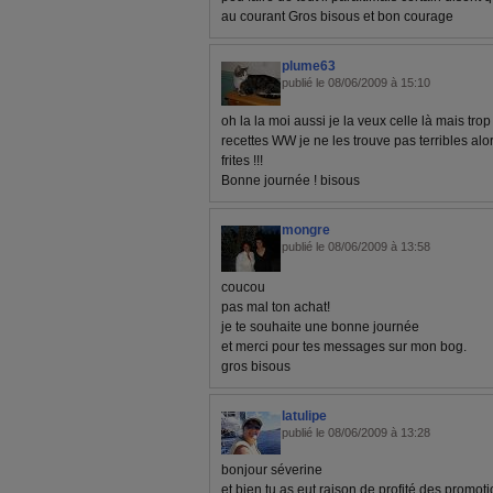
au courant Gros bisous et bon courage
plume63
publié le 08/06/2009 à 15:10
oh la la moi aussi je la veux celle là mais tro
recettes WW je ne les trouve pas terribles alo
frites !!!
Bonne journée ! bisous
mongre
publié le 08/06/2009 à 13:58
coucou
pas mal ton achat!
je te souhaite une bonne journée
et merci pour tes messages sur mon bog.
gros bisous
latulipe
publié le 08/06/2009 à 13:28
bonjour séverine
et bien tu as eut raison de profité des promotion