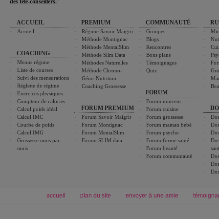
des télé-conseillers."
ACCUEIL
PREMIUM
COMMUNAUTÉ
RU
Accueil
Régime Savoir Maigrir
Groupes
Min
Méthode Montignac
Blogs
Nut
Méthode MentalSlim
Rencontres
Cui
COACHING
Méthode Slim Data
Bons plans
Psy
Menus régime
Méthodes Naturelles
Témoignages
For
Liste de courses
Méthode Chrono-
Quiz
Gro
Suivi des mensurations
Géno-Nutrition
Ma
Réglette de régime
Coaching Grossesse
Bea
FORUM
Exercices physiques
Compteur de calories
Forum minceur
FORUM PREMIUM
DO
Calcul poids idéal
Forum cuisine
Calcul IMC
Forum Savoir Maigrir
Forum grossesse
Dos
Courbe de poids
Forum Montignac
Forum maman bébé
Dos
Calcul IMG
Forum MentalSlim
Forum psycho
Dos
Grossesse mois par
Forum SLIM data
Forum forme santé
Dos
mois
Forum beauté
san
Forum communauté
Dos
Dos
Dos
accueil
plan du site
envoyer à une amie
témoigna
Forum minceur
Forum cuisine