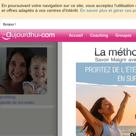
En poursuivant votre navigation sur ce site, vous acceptez l'utilisati
et offres adaptés à vos centres d'intérêt.
En savoir plus et gérer ces 
Bonjour !
Accueil
Coaching
Groupes
Accueil
>
espaces
>
hullabaloo
> WW - J
Blog de hullaba
aide blog
WW - JOUR 5
publié le 08/06/2009 à 09:46
profil
blog
ajouter de vos amies