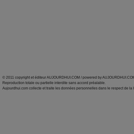
Commencer un régime
boissons, vins et cocktails
Alimentation équilibrée et nutrition
astuces et bons plans
Minceur
Recette cuisine
exercices physiques
recette facile
produits minceur
Recette poulet
Tags
:
ventre plat
|
maigrir des fesses
|
abdominaux
|
régime américain
|
régime mayo
|
Découvrez aussi
:
exercices abdominaux
|
recette wok
|
ANXA Partenaires
:
Recette
de cuisine |
Recette cuisine
|
© 2011 copyright et éditeur AUJOURDHUI.COM / powered by AUJOURDHUI.CO
Reproduction totale ou partielle interdite sans accord préalable.
Aujourdhui.com collecte et traite les données personnelles dans le respect de la 