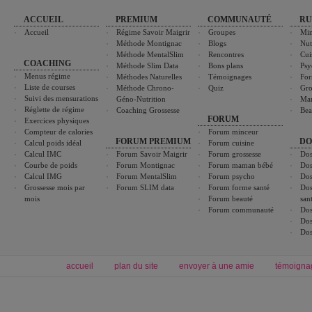
ACCUEIL
PREMIUM
COMMUNAUTÉ
RU
Accueil
Régime Savoir Maigrir
Groupes
Min
Méthode Montignac
Blogs
Nut
Méthode MentalSlim
Rencontres
Cui
COACHING
Méthode Slim Data
Bons plans
Psy
Menus régime
Méthodes Naturelles
Témoignages
For
Liste de courses
Méthode Chrono-
Quiz
Gro
Suivi des mensurations
Géno-Nutrition
Ma
Réglette de régime
Coaching Grossesse
Bea
FORUM
Exercices physiques
Compteur de calories
Forum minceur
FORUM PREMIUM
DO
Calcul poids idéal
Forum cuisine
Calcul IMC
Forum Savoir Maigrir
Forum grossesse
Dos
Courbe de poids
Forum Montignac
Forum maman bébé
Dos
Calcul IMG
Forum MentalSlim
Forum psycho
Dos
Grossesse mois par
Forum SLIM data
Forum forme santé
Dos
mois
Forum beauté
san
Forum communauté
Dos
Dos
Dos
accueil
plan du site
envoyer à une amie
témoigna
Forum minceur
Forum cuisine
Commencer un régime
boissons, vins et cocktails