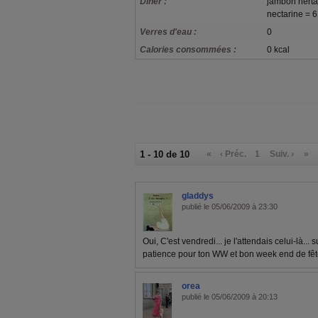
Dîner :
jambon herta
nectarine = 
Verres d'eau :
0
Calories consommées :
0 kcal
1 - 10 de 10
«
‹ Préc.
1
Suiv. ›
»
gladdys
publié le 05/06/2009 à 23:30
Oui, C'est vendredi... je l'attendais celui-là... s
patience pour ton WW et bon week end de fêt
orea
publié le 05/06/2009 à 20:13