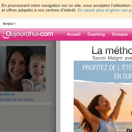
En poursuivant votre navigation sur ce site, vous acceptez l'utilisati
et offres adaptés à vos centres d'intérêt.
En savoir plus et gérer ces 
Bonjour !
Accueil
Coaching
Groupes
Accueil
>
espaces
>
hullabaloo
> WW - J
Blog de hullaba
aide blog
WW - JOUR 2
publié le 05/06/2009 à 12:05
profil
blog
ajouter de vos amies