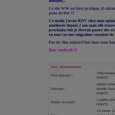
semaine...
Le site WW est bien pratique, il calcul
prise de tête !!!
Ce matin j'avais RDV chez mon ophta
améliorée depuis 2 ans mais elle trouv
prochaine fois je devrais passer des e
en tout cas mes migraines venaient de 
Pas de clim aujourd'hui dans mon burea
Bon vendredi !!!
mon alimentation
100g fromage
Petit-déjeuner :
POINTS
salade compo
Déjeuner :
danette choc
POINTS
2 sablés céré
Goûter ou snack :
POINTS
1/2 melon, 1 