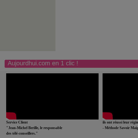
Aujourdhui.com en 1 clic !
Service Client
ils ont réussi leur rég
"Jean-Michel Berille, le responsable
- Méthode Savoir Maig
des télé-conseillers."