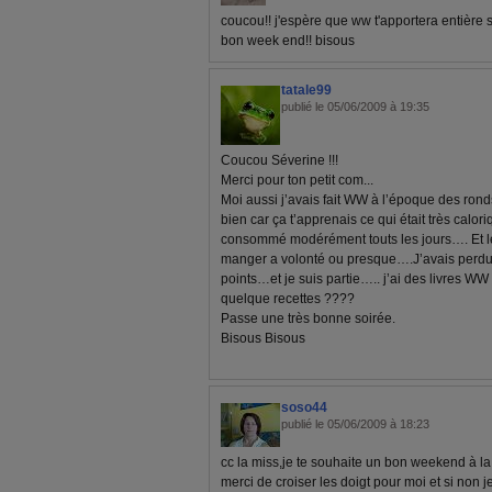
coucou!! j'espère que ww t'apportera entière sa
bon week end!! bisous
tatale99
publié le 05/06/2009 à 19:35
Coucou Séverine !!!
Merci pour ton petit com...
Moi aussi j’avais fait WW à l’époque des ronds
bien car ça t’apprenais ce qui était très calo
consommé modérément touts les jours…. Et le
manger a volonté ou presque….J’avais perdu 
points…et je suis partie….. j’ai des livres WW
quelque recettes ????
Passe une très bonne soirée.
Bisous Bisous
soso44
publié le 05/06/2009 à 18:23
cc la miss,je te souhaite un bon weekend à l
merci de croiser les doigt pour moi et si non j