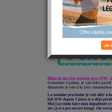
Je 
Bilan de ma 1ère journée avec WW
:
j
économisé 2 points, je vais faire parei
dimanche je vais à la 1ère communion
La semaine prochaine je vais aller à la
fait WW depuis 5 jours et a déjà perdu
Moi j'ai voulu faire mon impatiente ce 
sur ça n'a pas encore bougé
On verra 