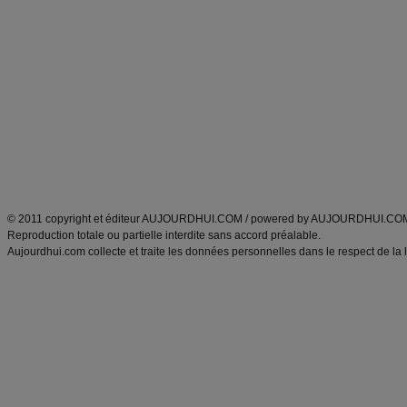
Alimentation équilibrée et nutrition
astuces et bons plans
Minceur
Recette cuisine
exercices physiques
recette facile
produits minceur
Recette poulet
Tags
:
ventre plat
|
maigrir des fesses
|
abdominaux
|
régime américain
|
régime mayo
|
Découvrez aussi
:
exercices abdominaux
|
recette wok
|
ANXA Partenaires
:
Recette
de cuisine |
Recette cuisine
|
© 2011 copyright et éditeur AUJOURDHUI.COM / powered by AUJOURDHUI.CO
Reproduction totale ou partielle interdite sans accord préalable.
Aujourdhui.com collecte et traite les données personnelles dans le respect de la 