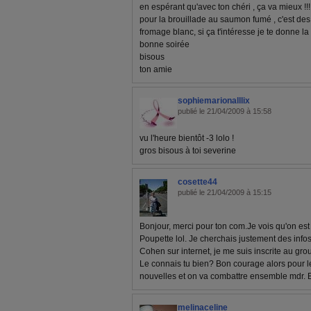
en espérant qu'avec ton chéri , ça va mieux !!!!
pour la brouillade au saumon fumé , c'est de
fromage blanc, si ça t'intéresse je te donne la re
bonne soirée
bisous
ton amie
sophiemarionalllix
publié le 21/04/2009 à 15:58
vu l'heure bientôt -3 lolo !
gros bisous à toi severine
cosette44
publié le 21/04/2009 à 15:15
Bonjour, merci pour ton com.Je vois qu'on es
Poupette lol. Je cherchais justement des info
Cohen sur internet, je me suis inscrite au g
Le connais tu bien? Bon courage alors pour le
nouvelles et on va combattre ensemble mdr. B
melinaceline