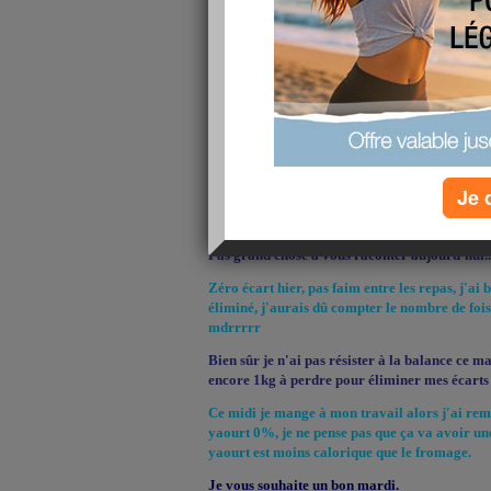
Je 
Pas grand chose à vous raconter aujourd'hui..
Zéro écart hier, pas faim entre les repas, j'a
éliminé, j'aurais dû compter le nombre de fois o
mdrrrrr
Bien sûr je n'ai pas résister à la balance ce m
encore 1kg à perdre pour éliminer mes écarts
Ce midi je mange à mon travail alors j'ai re
yaourt 0%, je ne pense pas que ça va avoir un
yaourt est moins calorique que le fromage.
Je vous souhaite un bon mardi.