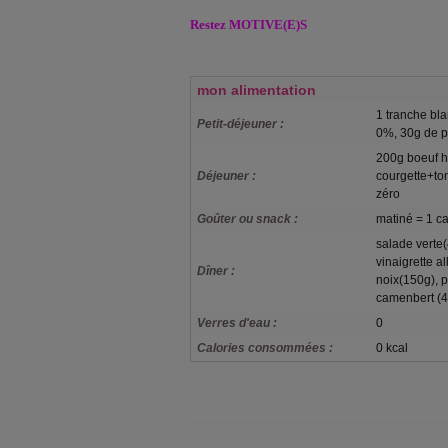
Restez MOTIVE(E)S
mon alimentation
1 tranche bl
Petit-déjeuner :
0%, 30g de pa
200g boeuf 
Déjeuner :
courgette+to
zéro
Goûter ou snack :
matiné = 1 c
salade verte
vinaigrette a
Dîner :
noix(150g), p
camenbert (4
Verres d'eau :
0
Calories consommées :
0 kcal