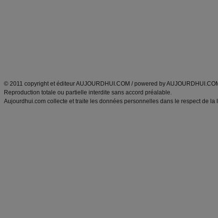
exercices physiques
recette facile
produits minceur
Recette poulet
Tags
:
ventre plat
|
maigrir des fesses
|
abdominaux
|
régime américain
|
régime mayo
|
Découvrez aussi
:
exercices abdominaux
|
recette wok
|
ANXA Partenaires
:
Recette
de cuisine |
Recette cuisine
|
© 2011 copyright et éditeur AUJOURDHUI.COM / powered by AUJOURDHUI.CO
Reproduction totale ou partielle interdite sans accord préalable.
Aujourdhui.com collecte et traite les données personnelles dans le respect de la 