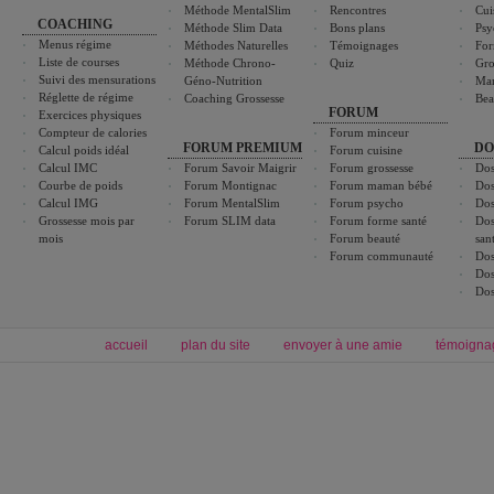
Méthode MentalSlim
Rencontres
Cui
COACHING
Méthode Slim Data
Bons plans
Psy
Menus régime
Méthodes Naturelles
Témoignages
For
Liste de courses
Méthode Chrono-
Quiz
Gro
Suivi des mensurations
Géno-Nutrition
Ma
Réglette de régime
Coaching Grossesse
Bea
FORUM
Exercices physiques
Compteur de calories
Forum minceur
FORUM PREMIUM
DO
Calcul poids idéal
Forum cuisine
Calcul IMC
Forum Savoir Maigrir
Forum grossesse
Dos
Courbe de poids
Forum Montignac
Forum maman bébé
Dos
Calcul IMG
Forum MentalSlim
Forum psycho
Dos
Grossesse mois par
Forum SLIM data
Forum forme santé
Dos
mois
Forum beauté
san
Forum communauté
Dos
Dos
Dos
accueil
plan du site
envoyer à une amie
témoigna
Forum minceur
Forum cuisine
Commencer un régime
boissons, vins et cocktails
Alimentation équilibrée et nutrition
astuces et bons plans
Minceur
Recette cuisine