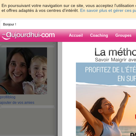
En poursuivant votre navigation sur ce site, vous acceptez l'utilisati
et offres adaptés à vos centres d'intérêt.
En savoir plus et gérer ces 
Bonjour !
Accueil
Coaching
Groupes
Accueil
>
espaces
>
hullabaloo
> VACAN
Blog de hullaba
aide blog
VACANCES J-4
publié le 21/04/2009 à 09:49
profil
blog
ajouter de vos amies