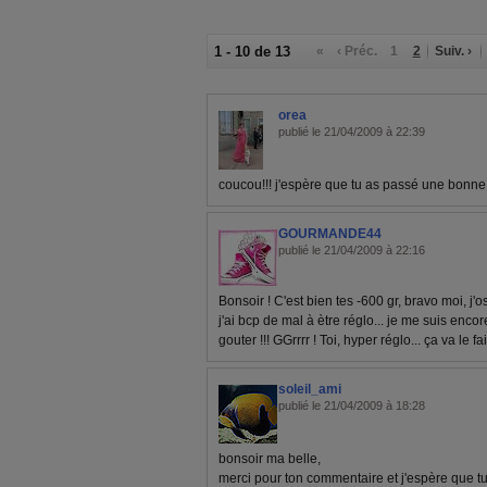
1 - 10 de 13
«
‹ Préc.
1
2
Suiv. ›
orea
publié le 21/04/2009 à 22:39
coucou!!! j'espère que tu as passé une bonne 
GOURMANDE44
publié le 21/04/2009 à 22:16
Bonsoir ! C'est bien tes -600 gr, bravo moi, j'
j'ai bcp de mal à ètre réglo... je me suis enco
gouter !!! GGrrrr ! Toi, hyper réglo... ça va le f
soleil_ami
publié le 21/04/2009 à 18:28
bonsoir ma belle,
merci pour ton commentaire et j'espère que t