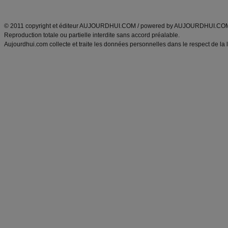
ANXA Partenaires
:
Recette
de cuisine |
Recette cuisine
|
© 2011 copyright et éditeur AUJOURDHUI.COM / powered by AUJOURDHUI.CO
Reproduction totale ou partielle interdite sans accord préalable.
Aujourdhui.com collecte et traite les données personnelles dans le respect de la 