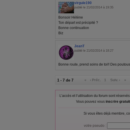
virgule190
publié le 21/02/2014 à 19:35
Bonsoir Hélène
Ton départ est précipité ?
Bonne continuation
Biz
JeanT
publié le 21/02/2014 à 18:27
Bonne route, prend soins de toi!! Des poutous
1 - 7 de 7
«
‹ Préc.
1
Suiv. ›
»
L’accès et l’utilisation du forum sont réser
Vous pouvez vous
inscrire gratu
Si vous êtes déjà membre, co
votre pseudo :