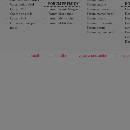
FORUM PREMIUM
DO
Calcul poids idéal
Forum cuisine
Calcul IMC
Forum Savoir Maigrir
Forum grossesse
Dos
Courbe de poids
Forum Montignac
Forum maman bébé
Dos
Calcul IMG
Forum MentalSlim
Forum psycho
Dos
Grossesse mois par
Forum SLIM data
Forum forme santé
Dos
mois
Forum beauté
san
Forum communauté
Dos
Dos
Dos
accueil
plan du site
envoyer à une amie
témoigna
Forum minceur
Forum cuisine
Commencer un régime
boissons, vins et cocktails
Alimentation équilibrée et nutrition
astuces et bons plans
Minceur
Recette cuisine
exercices physiques
recette facile
produits minceur
Recette poulet
Tags
:
ventre plat
|
maigrir des fesses
|
abdominaux
|
régime américain
|
régime mayo
|
Découvrez aussi
:
exercices abdominaux
|
recette wok
|