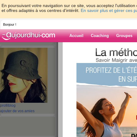
En poursuivant votre navigation sur ce site, vous acceptez l'utilisati
et offres adaptés à vos centres d'intérêt.
En savoir plus et gérer ces 
Bonjour !
Accueil
Coaching
Groupes
Accueil
>
espaces
>
helenOzie
> Au revoi
Blog de helenO
aide blog
Au revoir :)
publié le 21/02/2014 à 16:32
profil
blog
Bonjour à toutes et tous,
ajouter de vos amies
Ce vendredi sera mon dernier jour au sein de l
que j'ai pris beaucoup de plaisir à échanger av
Prenez soin de vous et continuez de passer à l'a