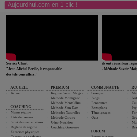
Aujourdhui.com en 1 clic !
Service Client
ils ont réussi leur rég
"Jean-Michel Berille, le responsable
- Méthode Savoir Maig
des télé-conseillers."
ACCUEIL
PREMIUM
COMMUNAUTÉ
RU
Accueil
Régime Savoir Maigrir
Groupes
Min
Méthode Montignac
Blogs
Nut
Méthode MentalSlim
Rencontres
Cui
COACHING
Méthode Slim Data
Bons plans
Psy
Menus régime
Méthodes Naturelles
Témoignages
For
Liste de courses
Méthode Chrono-
Quiz
Gro
Suivi des mensurations
Géno-Nutrition
Ma
Réglette de régime
Coaching Grossesse
Bea
FORUM
Exercices physiques
Compteur de calories
Forum minceur