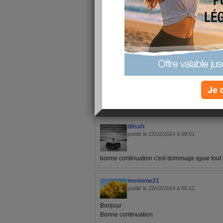
Bisoux,
Hélène
Je 
1 - 7 de 7
«
‹ Préc.
1
Suiv. ›
»
dilsah
publié le 22/02/2014 à 09:51
bonne continuation c'est dommage qyue tout l
memene21
publié le 22/02/2014 à 06:12
Bonjour
Bonne continuation