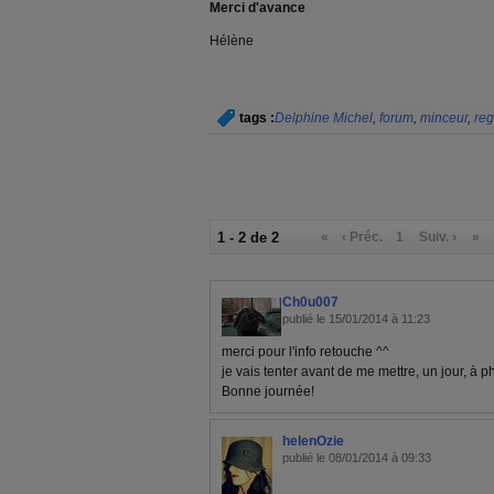
Merci d'avance
Hélène
tags :
Delphine Michel
,
forum
,
minceur
,
re
1 - 2 de 2
«
‹ Préc.
1
Suiv. ›
»
Ch0u007
publié le 15/01/2014 à 11:23
merci pour l'info retouche ^^
je vais tenter avant de me mettre, un jour, à p
Bonne journée!
helenOzie
publié le 08/01/2014 à 09:33