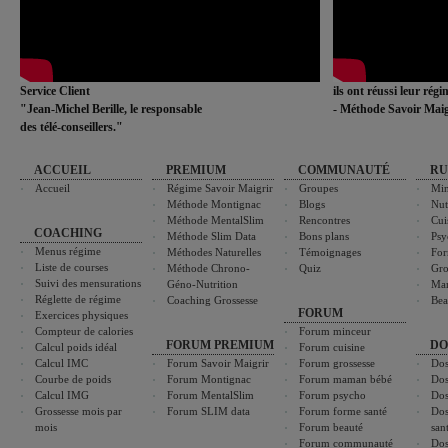
Service Client
ils ont réussi leur rég
"Jean-Michel Berille, le responsable
- Méthode Savoir Maig
des télé-conseillers."
ACCUEIL
PREMIUM
COMMUNAUTÉ
RU
Accueil
Régime Savoir Maigrir
Groupes
Min
Méthode Montignac
Blogs
Nut
Méthode MentalSlim
Rencontres
Cui
COACHING
Méthode Slim Data
Bons plans
Psy
Menus régime
Méthodes Naturelles
Témoignages
For
Liste de courses
Méthode Chrono-
Quiz
Gro
Suivi des mensurations
Géno-Nutrition
Ma
Réglette de régime
Coaching Grossesse
Bea
FORUM
Exercices physiques
Compteur de calories
Forum minceur
FORUM PREMIUM
DO
Calcul poids idéal
Forum cuisine
Calcul IMC
Forum Savoir Maigrir
Forum grossesse
Dos
Courbe de poids
Forum Montignac
Forum maman bébé
Dos
Calcul IMG
Forum MentalSlim
Forum psycho
Dos
Grossesse mois par
Forum SLIM data
Forum forme santé
Dos
mois
Forum beauté
san
Forum communauté
Dos