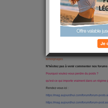
Je 
Bonjour,
Afin de vous proposer des outils de qualité et d
dans votre objectif minceur / bien-être, nous av
témoignages
N'hésitez pas à venir commenter nos forums
Pourquoi voulez-vous perdre du poids ?
qu'est-ce qui importe vraiment dans un régime 
Rendez-vous ici :
https://mag.aujourdhui.com/forum/forum-posts
https://mag.aujourdhui.com/forum/forum-post.