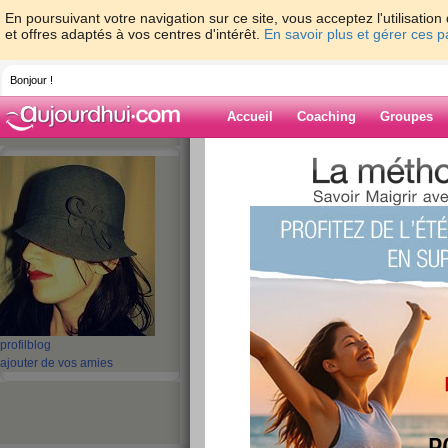
En poursuivant votre navigation sur ce site, vous acceptez l'utilisati
et offres adaptés à vos centres d'intérêt.
En savoir plus et gérer ces 
Bonjour !
Accueil
Coaching
Groupes
Accueil
>
espaces
>
helenOzie
> nous avo
Blog de helenO
aide blog
nous avons besoin
publié le 07/01/2014 à 14:23
profil
blog
ajouter de vos amies