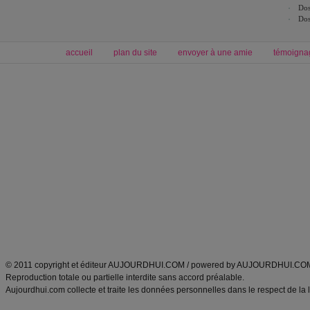
Dos
Dos
accueil
plan du site
envoyer à une amie
témoigna
Forum minceur
Forum cuisine
Commencer un régime
boissons, vins et cocktails
Alimentation équilibrée et nutrition
astuces et bons plans
Minceur
Recette cuisine
exercices physiques
recette facile
produits minceur
Recette poulet
Tags
:
ventre plat
|
maigrir des fesses
|
abdominaux
|
régime américain
|
régime mayo
|
Découvrez aussi
:
exercices abdominaux
|
recette wok
|
ANXA Partenaires
:
Recette
de cuisine |
Recette cuisine
|
© 2011 copyright et éditeur AUJOURDHUI.COM / powered by AUJOURDHUI.CO
Reproduction totale ou partielle interdite sans accord préalable.
Aujourdhui.com collecte et traite les données personnelles dans le respect de la 