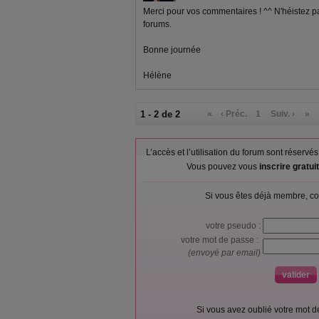
Merci pour vos commentaires ! ^^ N'héistez pa
forums.
Bonne journée
Hélène
1 - 2 de 2
«
‹ Préc.
1
Suiv. ›
»
L’accès et l’utilisation du forum sont réser
Vous pouvez vous
inscrire gratu
Si vous êtes déjà membre, co
votre pseudo :
votre mot de passe :
(envoyé par email)
Si vous avez oublié votre mot 