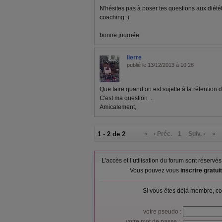
N'hésites pas à poser tes questions aux diét
coaching :)
bonne journée
lierre
publié le 13/12/2013 à 10:28
Que faire quand on est sujette à la rétention 
C'est ma question ...
Amicalement,
1 - 2 de 2
«
‹ Préc.
1
Suiv. ›
»
L’accès et l’utilisation du forum sont réser
Vous pouvez vous
inscrire gratu
Si vous êtes déjà membre, co
votre pseudo :
votre mot de passe :