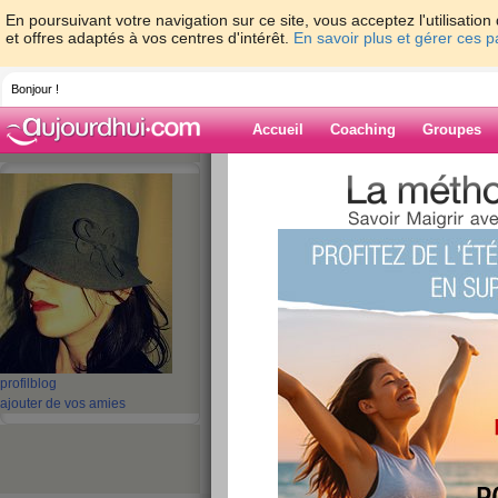
En poursuivant votre navigation sur ce site, vous acceptez l'utilisati
et offres adaptés à vos centres d'intérêt.
En savoir plus et gérer ces 
Bonjour !
Accueil
Coaching
Groupes
Accueil
>
espaces
>
helenOzie
> Venez do
Blog de helenO
aide blog
Venez donner votre
publié le 12/12/2013 à 16:26
profil
blog
ajouter de vos amies