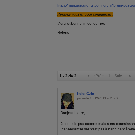
https://mag.aujourdhui.com/forum/forum-post.
Rendez-vous ici pour commenter !
Merci et bonne fin de journée
Helene
1 - 2 de 2
«
‹ Préc.
1
Suiv. ›
»
helenOzie
publié le 13/12/2013 à 11:40
Bonjour Lierre,
Je ne suis pas experte mais à ma connaissance
(cependant le sel n'est pas à bannir entièreme