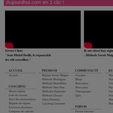
Aujourdhui.com en 1 clic !
Service Client
ils ont réussi leur rég
"Jean-Michel Berille, le responsable
- Méthode Savoir Maig
des télé-conseillers."
ACCUEIL
PREMIUM
COMMUNAUTÉ
RU
Accueil
Régime Savoir Maigrir
Groupes
Min
Méthode Montignac
Blogs
Nut
Méthode MentalSlim
Rencontres
Cui
COACHING
Méthode Slim Data
Bons plans
Psy
Menus régime
Méthodes Naturelles
Témoignages
For
Liste de courses
Méthode Chrono-
Quiz
Gro
Suivi des mensurations
Géno-Nutrition
Ma
Réglette de régime
Coaching Grossesse
Bea
FORUM
Exercices physiques
Compteur de calories
Forum minceur