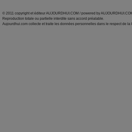
ANXA Partenaires
:
Recette
de cuisine |
Recette cuisine
|
© 2011 copyright et éditeur AUJOURDHUI.COM / powered by AUJOURDHUI.CO
Reproduction totale ou partielle interdite sans accord préalable.
Aujourdhui.com collecte et traite les données personnelles dans le respect de la 