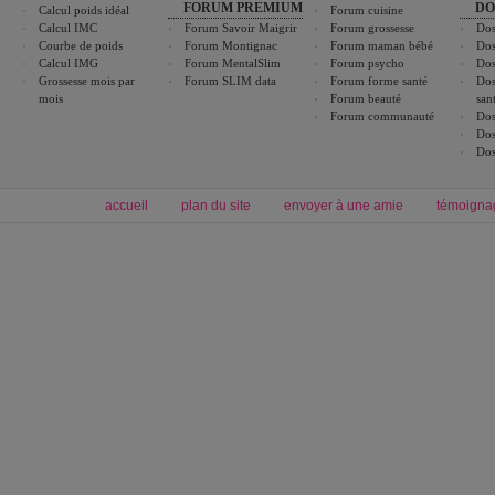
FORUM PREMIUM
DO
Calcul poids idéal
Forum cuisine
Calcul IMC
Forum Savoir Maigrir
Forum grossesse
Dos
Courbe de poids
Forum Montignac
Forum maman bébé
Dos
Calcul IMG
Forum MentalSlim
Forum psycho
Dos
Grossesse mois par
Forum SLIM data
Forum forme santé
Dos
mois
Forum beauté
san
Forum communauté
Dos
Dos
Dos
accueil
plan du site
envoyer à une amie
témoigna
Forum minceur
Forum cuisine
Commencer un régime
boissons, vins et cocktails
Alimentation équilibrée et nutrition
astuces et bons plans
Minceur
Recette cuisine
exercices physiques
recette facile
produits minceur
Recette poulet
Tags
:
ventre plat
|
maigrir des fesses
|
abdominaux
|
régime américain
|
régime mayo
|
Découvrez aussi
:
exercices abdominaux
|
recette wok
|