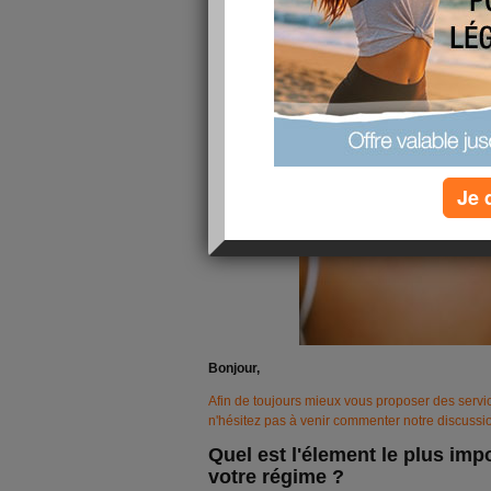
Je 
Bonjour,
Afin de toujours mieux vous proposer des servi
n'hésitez pas à venir commenter notre discussi
Quel est l'élement le plus imp
votre régime ?